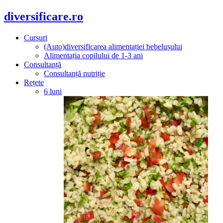
diversificare.ro
Cursuri
(Auto)diversificarea alimentației bebelușului
Alimentația copilului de 1-3 ani
Consultanță
Consultanță nutriție
Rețete
6 luni