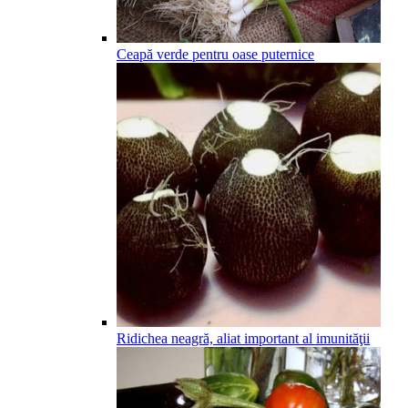
Ceapă verde pentru oase puternice
Ridichea neagră, aliat important al imunităţii