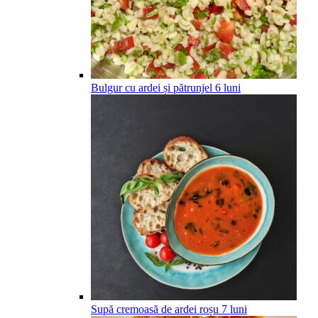
Bulgur cu ardei și pătrunjel
6
luni
Supă cremoasă de ardei roșu
7
luni