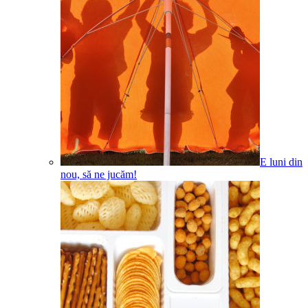
E luni din
nou, să ne jucăm!