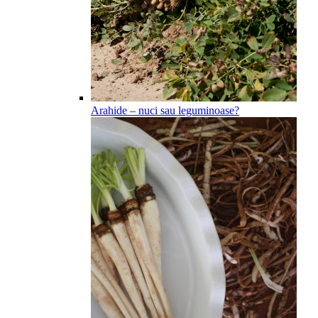
Arahide – nuci sau leguminoase?