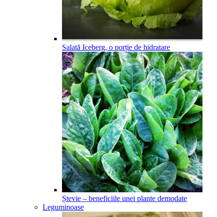
Salată Iceberg, o porție de hidratare
Ștevie – beneficiile unei plante demodate
Leguminoase