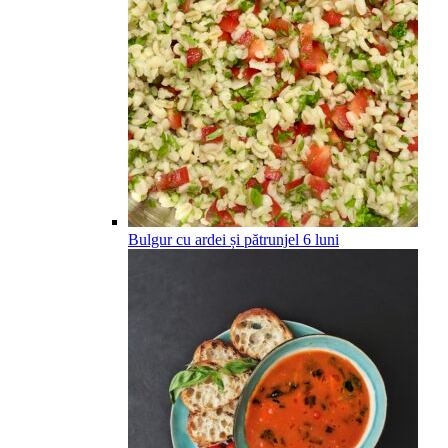
Bulgur cu ardei și pătrunjel
6
luni