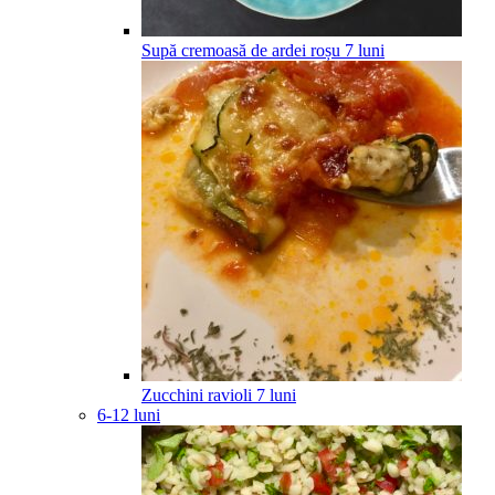
Supă cremoasă de ardei roșu
7
luni
Zucchini ravioli
7
luni
6-12 luni