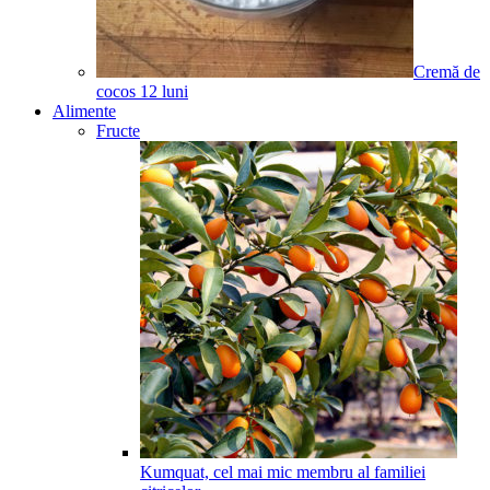
Cremă de
cocos
12
luni
Alimente
Fructe
Kumquat, cel mai mic membru al familiei