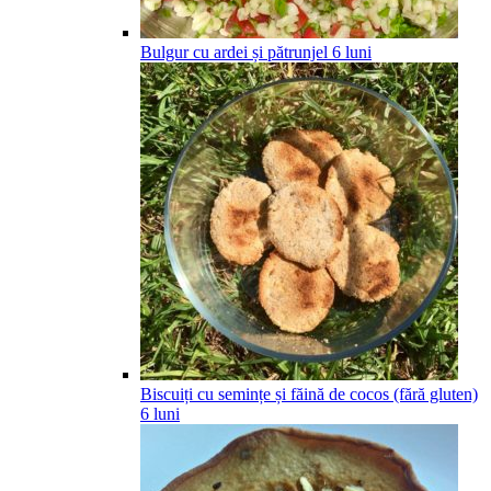
Bulgur cu ardei și pătrunjel
6
luni
Biscuiți cu semințe și făină de cocos (fără gluten)
6
luni