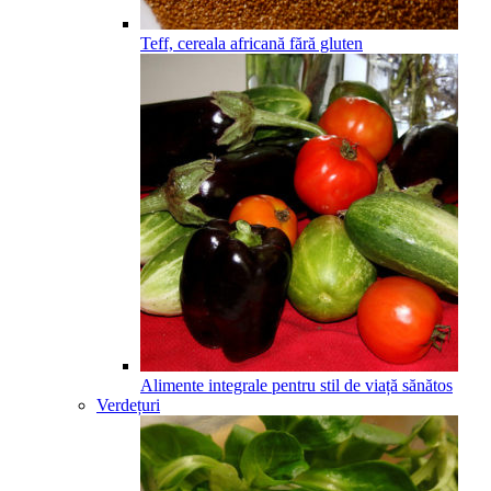
Teff, cereala africană fără gluten
Alimente integrale pentru stil de viață sănătos
Verdețuri