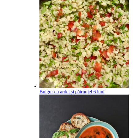
Bulgur cu ardei și pătrunjel
6
luni