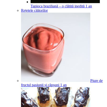
Tapioca braziliană – o clătită inedită
1
an
Rețetele cititorilor
Piure de
fructul pasiunii și căpșuni
1
an