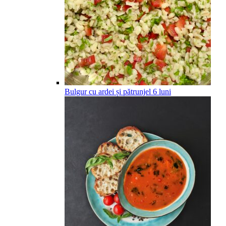
Bulgur cu ardei și pătrunjel
6
luni