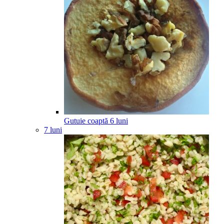
Gutuie coaptă
6
luni
7 luni