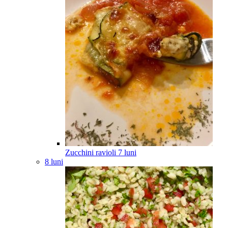
Zucchini ravioli
7
luni
8 luni