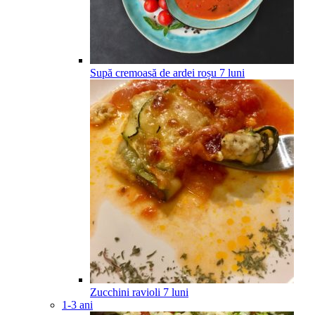
Supă cremoasă de ardei roșu
7
luni
Zucchini ravioli
7
luni
1-3 ani