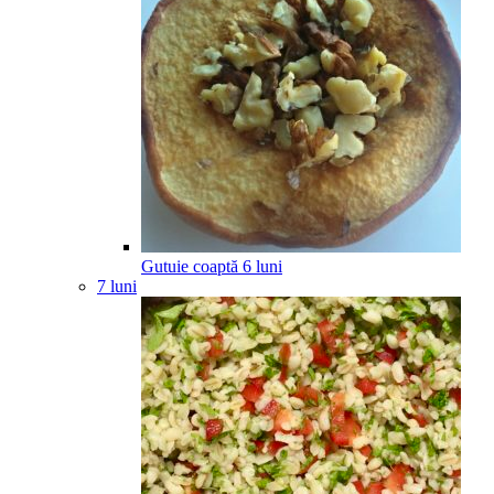
Gutuie coaptă
6
luni
7 luni