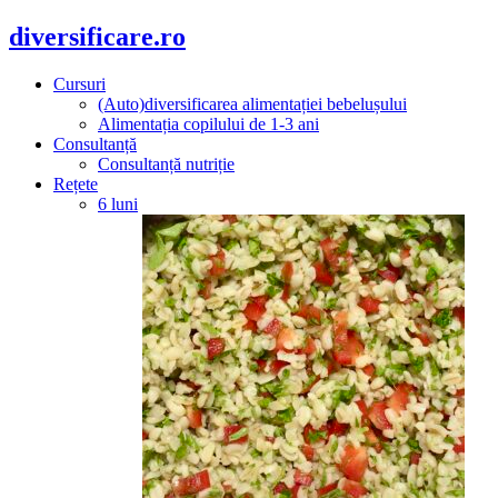
diversificare.ro
Cursuri
(Auto)diversificarea alimentației bebelușului
Alimentația copilului de 1-3 ani
Consultanță
Consultanță nutriție
Rețete
6 luni