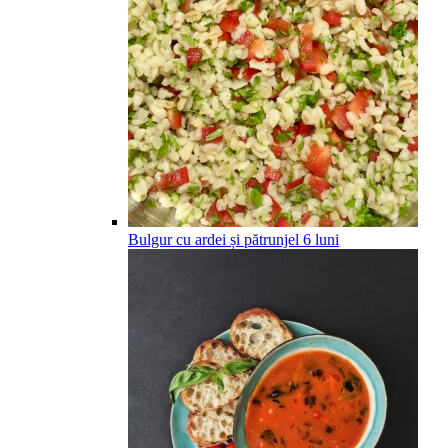
Bulgur cu ardei și pătrunjel
6
luni