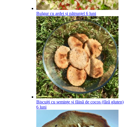
Bulgur cu ardei și pătrunjel
6
luni
Biscuiți cu semințe și făină de cocos (fără gluten)
6
luni