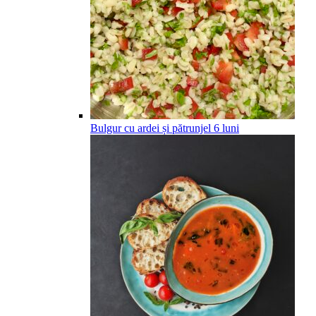
Bulgur cu ardei și pătrunjel
6
luni