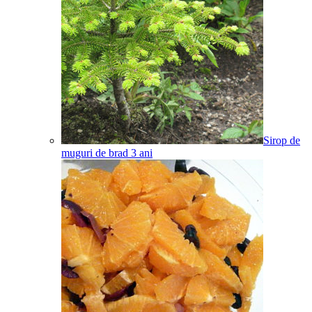
Sirop de
muguri de brad
3
ani