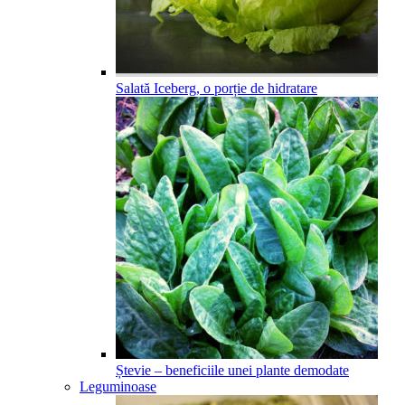
Salată Iceberg, o porție de hidratare
Ștevie – beneficiile unei plante demodate
Leguminoase