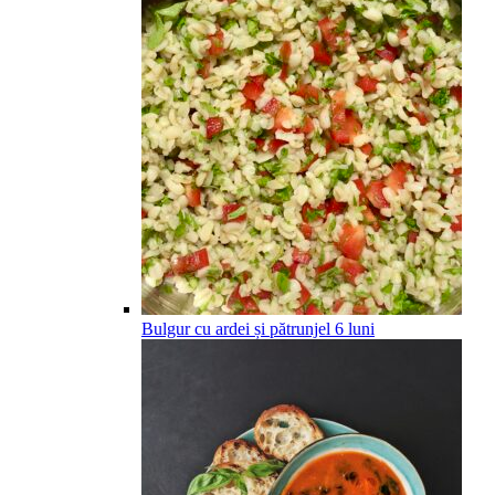
Bulgur cu ardei și pătrunjel
6
luni