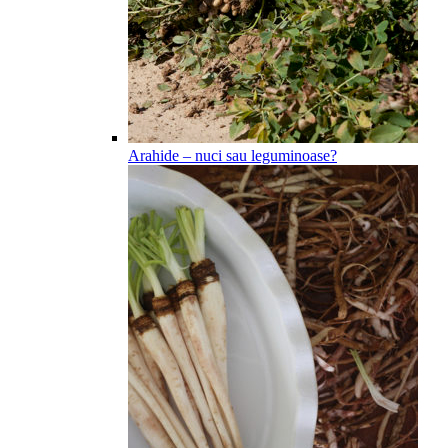
Arahide – nuci sau leguminoase?