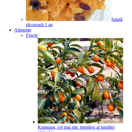
Salată
răcoroasă
1
an
Alimente
Fructe
Kumquat, cel mai mic membru al familiei