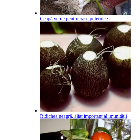
Ceapă verde pentru oase puternice
Ridichea neagră, aliat important al imunităţii