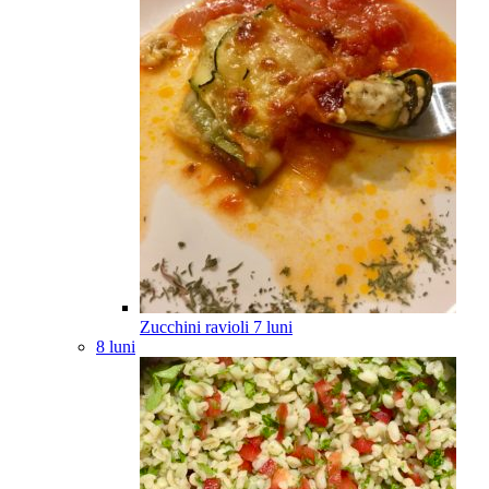
Zucchini ravioli
7
luni
8 luni