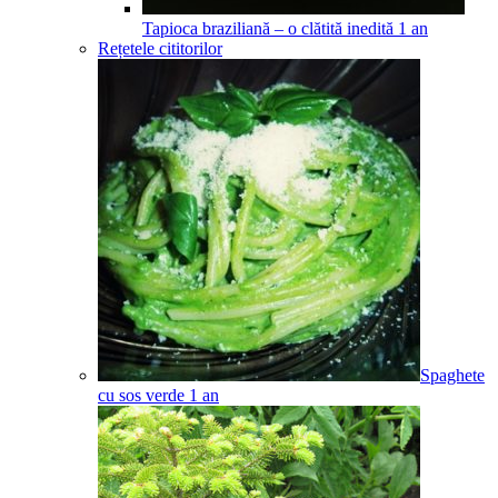
Tapioca braziliană – o clătită inedită
1
an
Rețetele cititorilor
Spaghete
cu sos verde
1
an