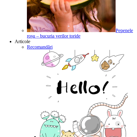
Pepenele
roșu – bucuria verilor toride
Articole
Recomandări