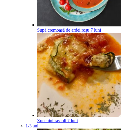
Supă cremoasă de ardei roșu
7
luni
Zucchini ravioli
7
luni
1-3 ani