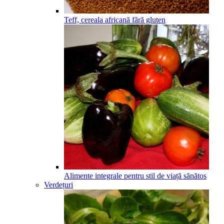
Teff, cereala africană fără gluten
Alimente integrale pentru stil de viață sănătos
Verdețuri