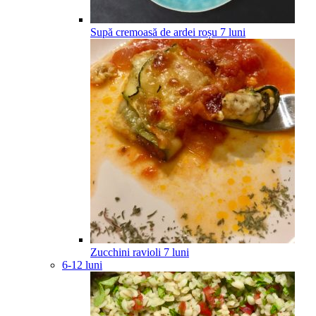
Supă cremoasă de ardei roșu
7
luni
Zucchini ravioli
7
luni
6-12 luni