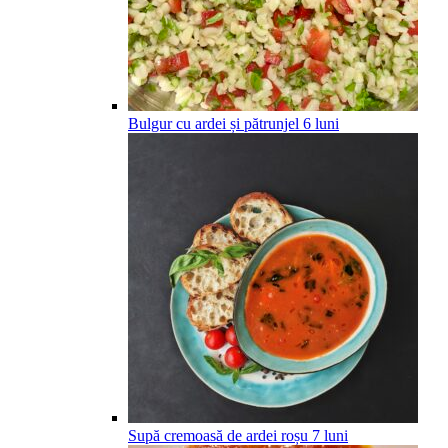
Bulgur cu ardei și pătrunjel
6
luni
Supă cremoasă de ardei roșu
7
luni