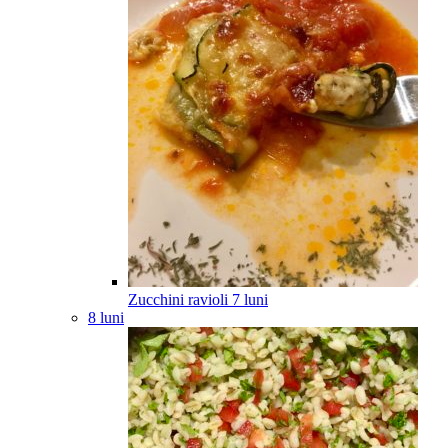
Zucchini ravioli
7
luni
8 luni