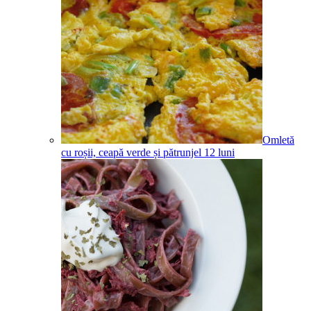
Omletă
cu roșii, ceapă verde și pătrunjel
12
luni