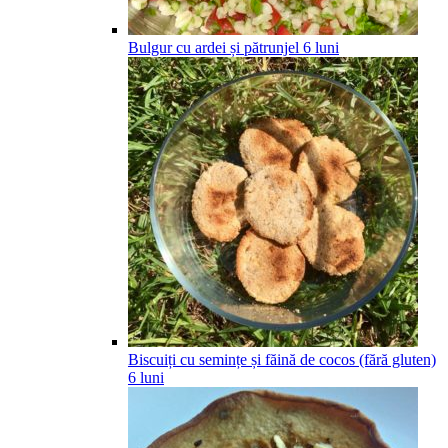
Bulgur cu ardei și pătrunjel
6
luni
Biscuiți cu semințe și făină de cocos (fără gluten)
6
luni