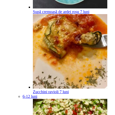
Supă cremoasă de ardei roșu
7
luni
Zucchini ravioli
7
luni
6-12 luni