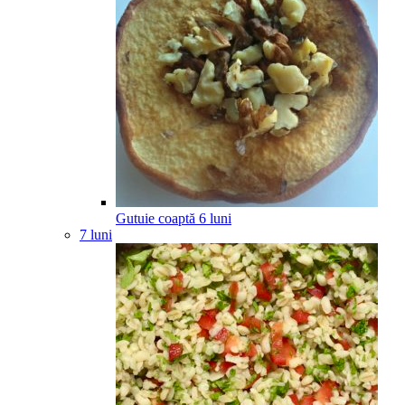
Gutuie coaptă
6
luni
7 luni