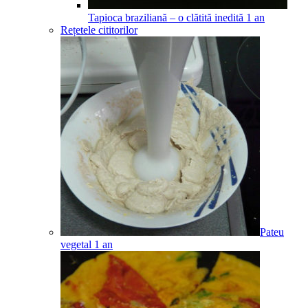
Tapioca braziliană – o clătită inedită
1
an
Rețetele cititorilor
Pateu
vegetal
1
an