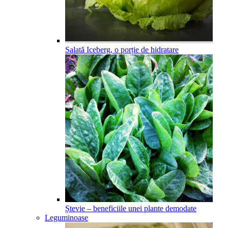
Salată Iceberg, o porție de hidratare
Ștevie – beneficiile unei plante demodate
Leguminoase