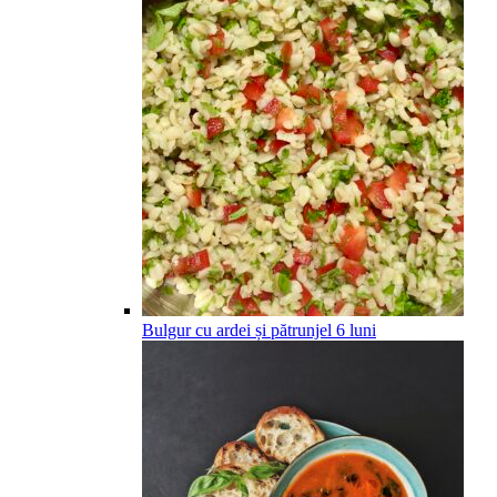
Bulgur cu ardei și pătrunjel
6
luni