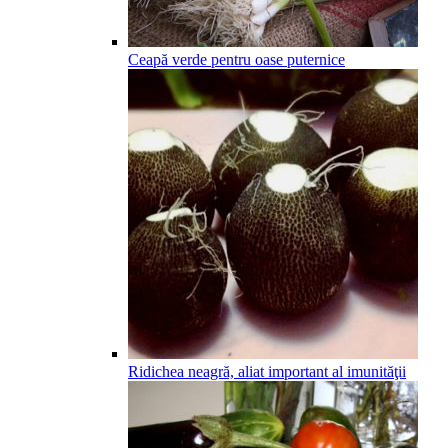
Ceapă verde pentru oase puternice
Ridichea neagră, aliat important al imunităţii