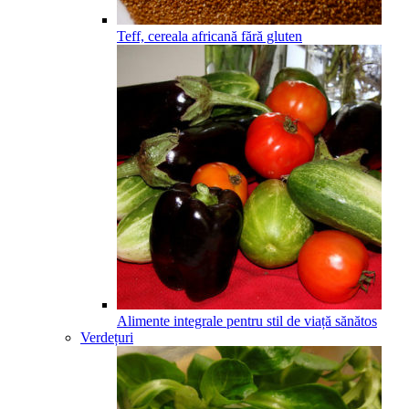
Teff, cereala africană fără gluten
Alimente integrale pentru stil de viață sănătos
Verdețuri