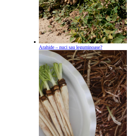
Arahide – nuci sau leguminoase?