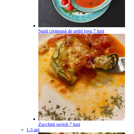
Supă cremoasă de ardei roșu
7
luni
Zucchini ravioli
7
luni
1-3 ani