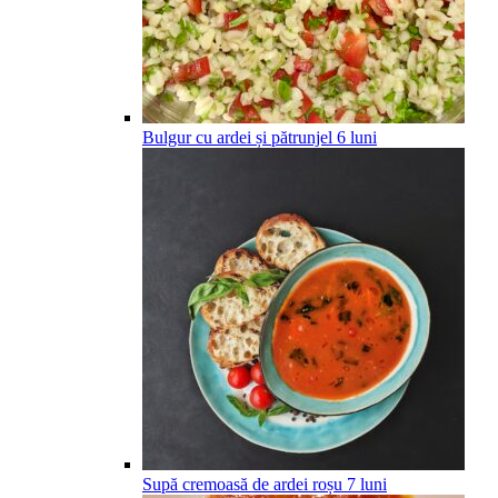
Bulgur cu ardei și pătrunjel
6
luni
Supă cremoasă de ardei roșu
7
luni