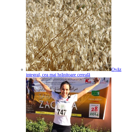
Ovăz
integral, cea mai hrănitoare cereală