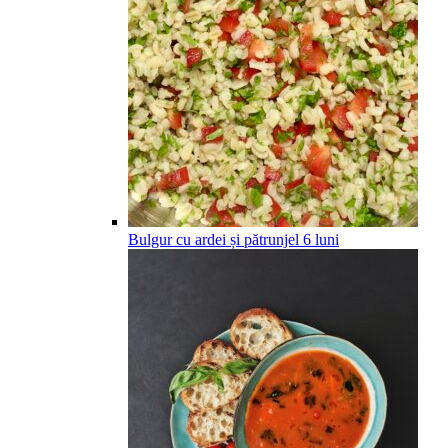
Bulgur cu ardei și pătrunjel
6
luni