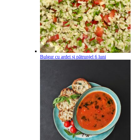
Bulgur cu ardei și pătrunjel
6
luni