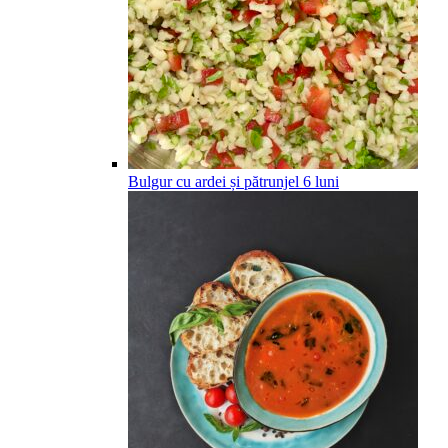
Bulgur cu ardei și pătrunjel
6
luni