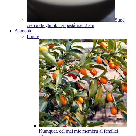
Supă
cremă de ghimbir și păstârnac
2
ani
Alimente
Fructe
Kumquat, cel mai mic membru al familiei