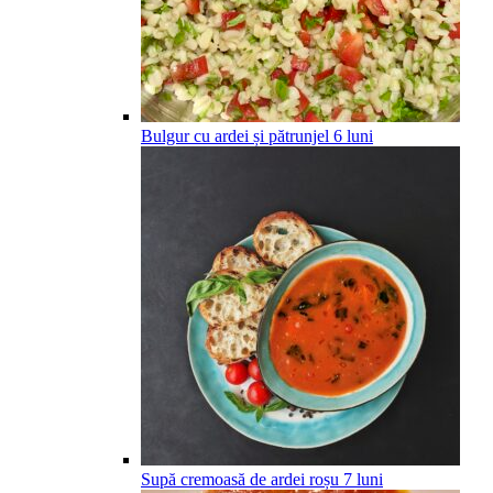
Bulgur cu ardei și pătrunjel
6
luni
Supă cremoasă de ardei roșu
7
luni