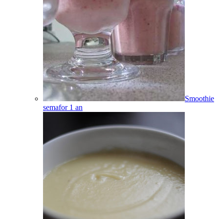
Smoothie
semafor
1
an