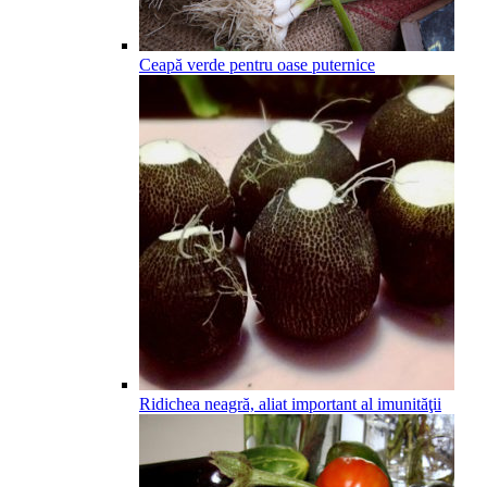
Ceapă verde pentru oase puternice
Ridichea neagră, aliat important al imunităţii