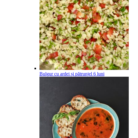
Bulgur cu ardei și pătrunjel
6
luni