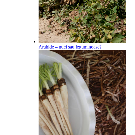
Arahide – nuci sau leguminoase?