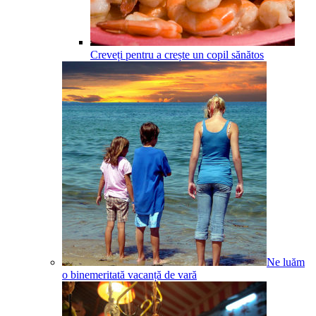
Creveți pentru a crește un copil sănătos
Ne luăm
o binemeritată vacanță de vară