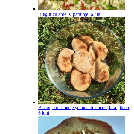
Bulgur cu ardei și pătrunjel
6
luni
Biscuiți cu semințe și făină de cocos (fără gluten)
6
luni