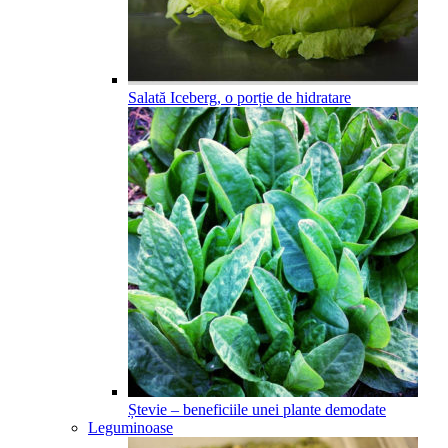
Salată Iceberg, o porție de hidratare
Ștevie – beneficiile unei plante demodate
Leguminoase