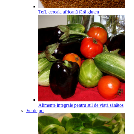
Teff, cereala africană fără gluten
Alimente integrale pentru stil de viață sănătos
Verdețuri