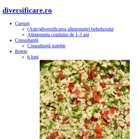
diversificare.ro
Cursuri
(Auto)diversificarea alimentației bebelușului
Alimentația copilului de 1-3 ani
Consultanță
Consultanță nutriție
Rețete
6 luni