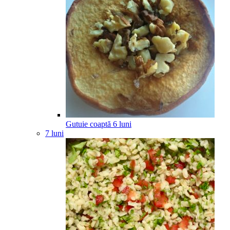
Gutuie coaptă
6
luni
7 luni