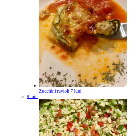
Zucchini ravioli
7
luni
8 luni