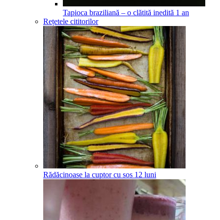
Tapioca braziliană – o clătită inedită
1
an
Rețetele cititorilor
Rădăcinoase la cuptor cu sos
12
luni