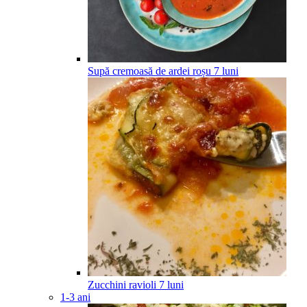
Supă cremoasă de ardei roșu
7
luni
Zucchini ravioli
7
luni
1-3 ani