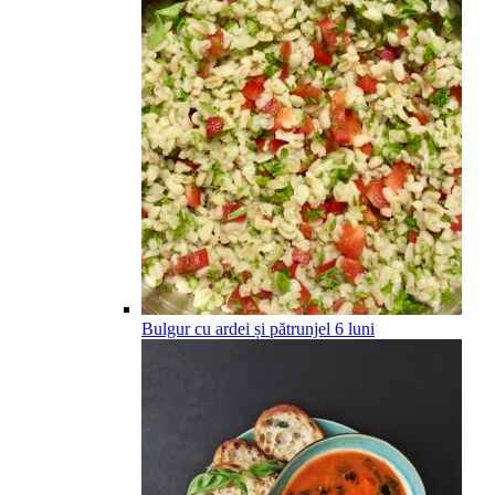
Bulgur cu ardei și pătrunjel
6
luni