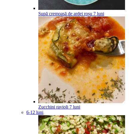
Supă cremoasă de ardei roșu
7
luni
Zucchini ravioli
7
luni
6-12 luni