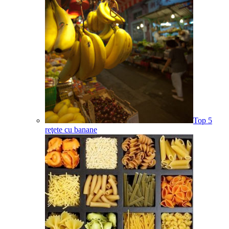
Top 5
reţete cu banane