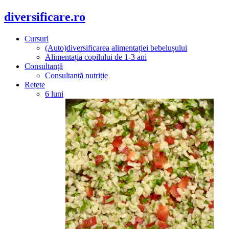
diversificare.ro
Cursuri
(Auto)diversificarea alimentației bebelușului
Alimentația copilului de 1-3 ani
Consultanță
Consultanță nutriție
Rețete
6 luni