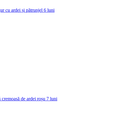
ur cu ardei și pătrunjel
6
luni
 cremoasă de ardei roșu
7
luni