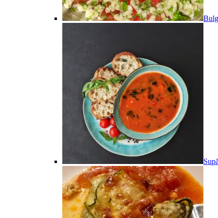
Bulg
Supă