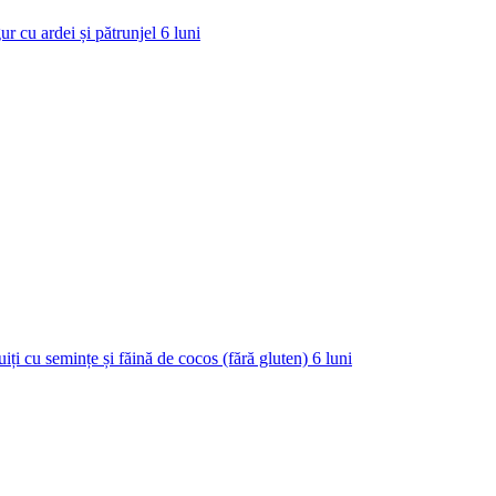
ur cu ardei și pătrunjel
6
luni
uiți cu semințe și făină de cocos (fără gluten)
6
luni