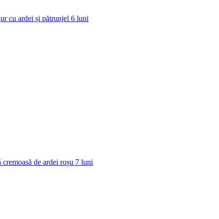
ur cu ardei și pătrunjel
6
luni
 cremoasă de ardei roșu
7
luni