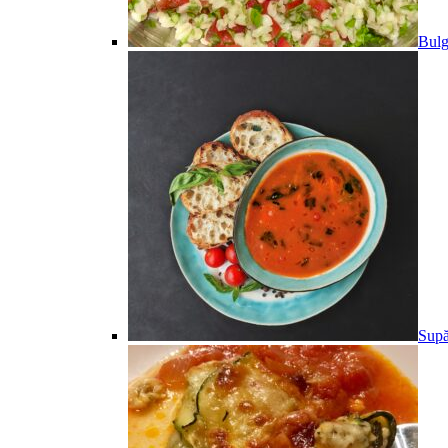
Bulg
Supă