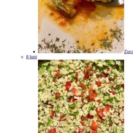
Zucc
8 luni