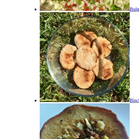
Bulg
Bisc