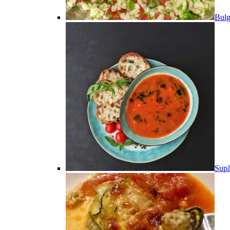
Bulg
Supă