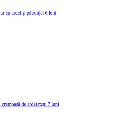
ur cu ardei și pătrunjel
6
luni
 cremoasă de ardei roșu
7
luni