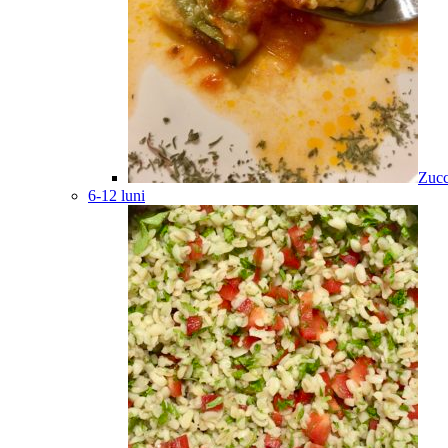
Zucc
6-12 luni