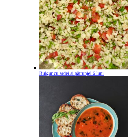
Bulgur cu ardei și pătrunjel
6
luni