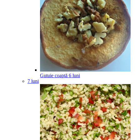
Gutuie coaptă
6
luni
7 luni