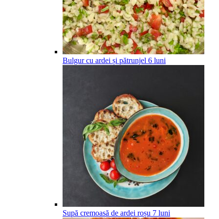
Bulgur cu ardei și pătrunjel
6
luni
Supă cremoasă de ardei roșu
7
luni