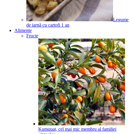
Legume
de iarnă cu cartofi
1
an
Alimente
Fructe
Kumquat, cel mai mic membru al familiei