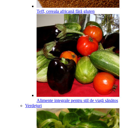
Teff, cereala africană fără gluten
Alimente integrale pentru stil de viață sănătos
Verdețuri