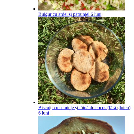
Bulgur cu ardei și pătrunjel
6
luni
Biscuiți cu semințe și făină de cocos (fără gluten)
6
luni