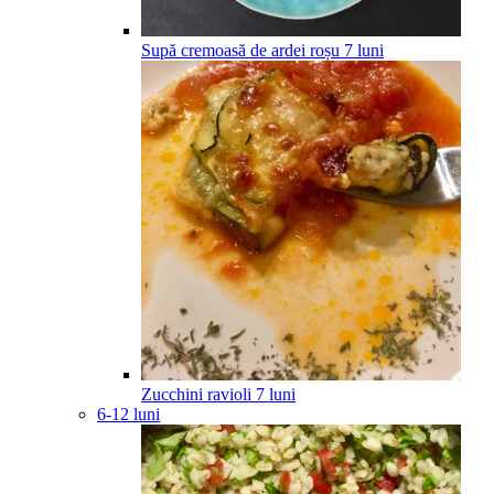
Supă cremoasă de ardei roșu
7
luni
Zucchini ravioli
7
luni
6-12 luni