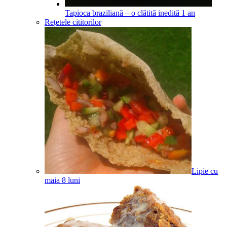
Tapioca braziliană – o clătită inedită
1
an
Rețetele cititorilor
Lipie cu
maia
8
luni