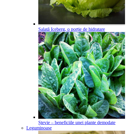
Salată Iceberg, o porție de hidratare
Ștevie – beneficiile unei plante demodate
Leguminoase