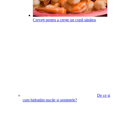
Creveți pentru a crește un copil sănătos
De ce şi
cum hidratăm nucile şi seminţele?