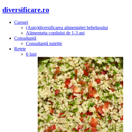
diversificare.ro
Cursuri
(Auto)diversificarea alimentației bebelușului
Alimentația copilului de 1-3 ani
Consultanță
Consultanță nutriție
Rețete
6 luni