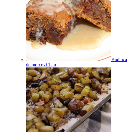
Budincă
de morcovi
1
an