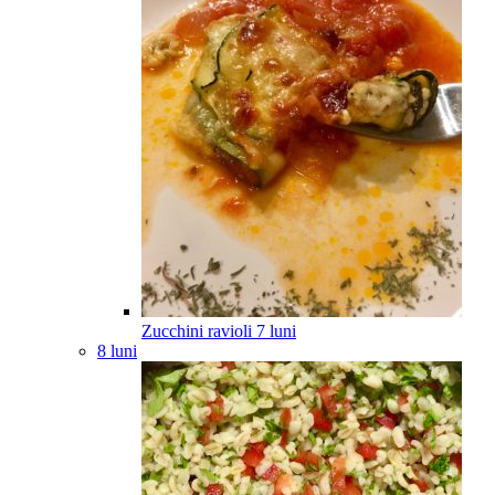
Zucchini ravioli
7
luni
8 luni