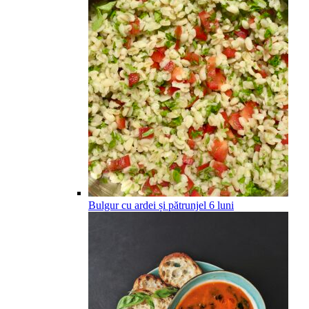
Bulgur cu ardei și pătrunjel
6
luni