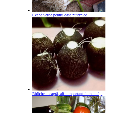
Ceapă verde pentru oase puternice
Ridichea neagră, aliat important al imunităţii