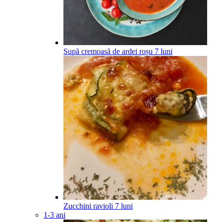
Supă cremoasă de ardei roșu
7
luni
Zucchini ravioli
7
luni
1-3 ani