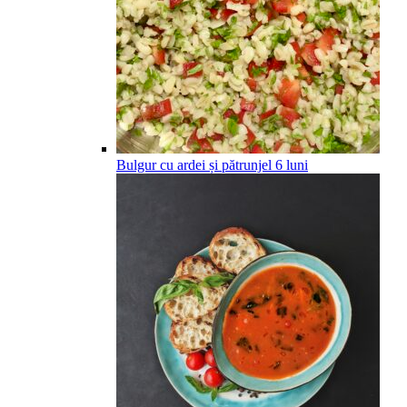
Bulgur cu ardei și pătrunjel
6
luni