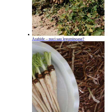
Arahide – nuci sau leguminoase?