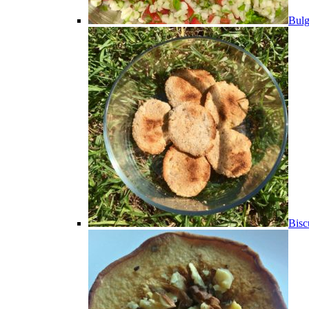
Bulg
Bisc