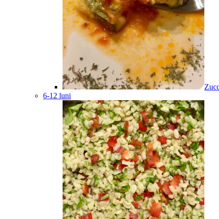
Zucc
6-12 luni