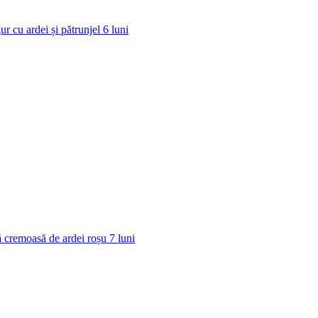
ur cu ardei și pătrunjel
6
luni
 cremoasă de ardei roșu
7
luni