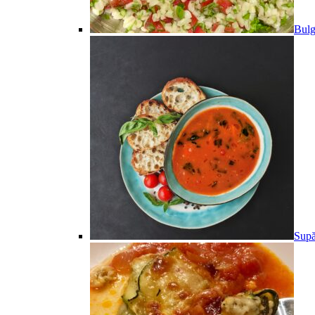
Bulg
Supă