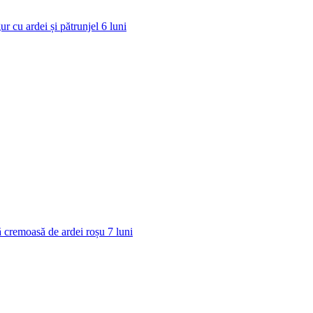
ur cu ardei și pătrunjel
6
luni
 cremoasă de ardei roșu
7
luni