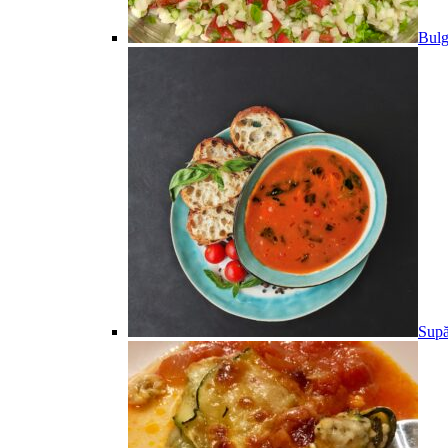
Bulg
Supă