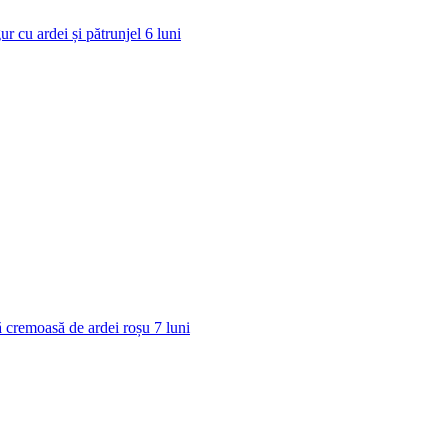
ur cu ardei și pătrunjel
6
luni
 cremoasă de ardei roșu
7
luni