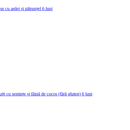
ur cu ardei și pătrunjel
6
luni
uiți cu semințe și făină de cocos (fără gluten)
6
luni