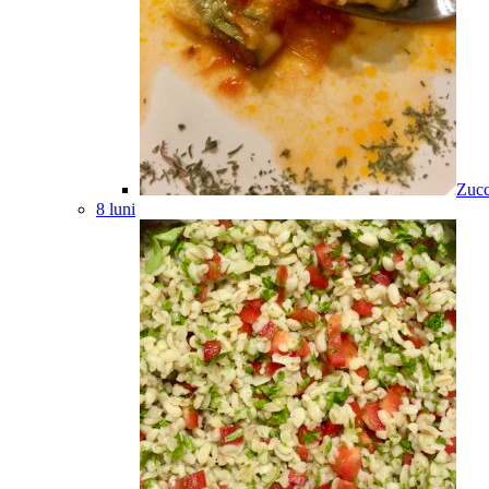
Zucc
8 luni