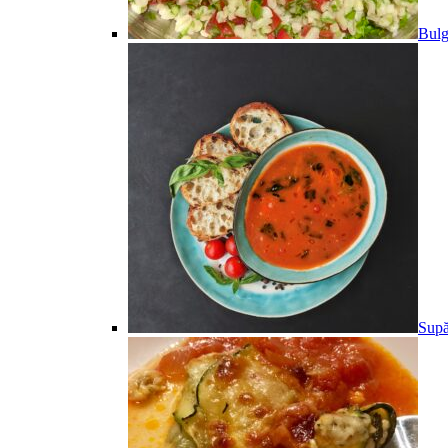
Bulg
Supă