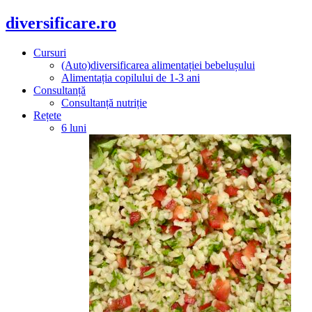
diversificare.ro
Cursuri
(Auto)diversificarea alimentației bebelușului
Alimentația copilului de 1-3 ani
Consultanță
Consultanță nutriție
Rețete
6 luni