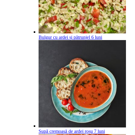
Bulgur cu ardei și pătrunjel
6
luni
Supă cremoasă de ardei roșu
7
luni