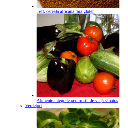
Teff, cereala africană fără gluten
Alimente integrale pentru stil de viață sănătos
Verdețuri