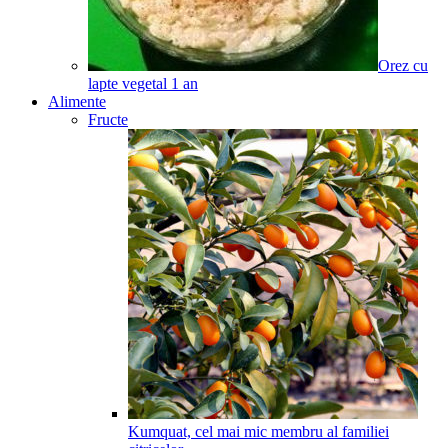
Orez cu
lapte vegetal
1
an
Alimente
Fructe
Kumquat, cel mai mic membru al familiei