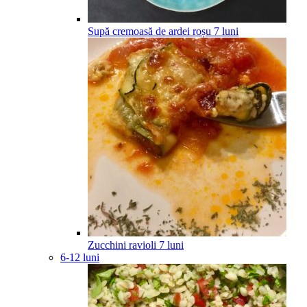
Supă cremoasă de ardei roșu
7
luni
Zucchini ravioli
7
luni
6-12 luni