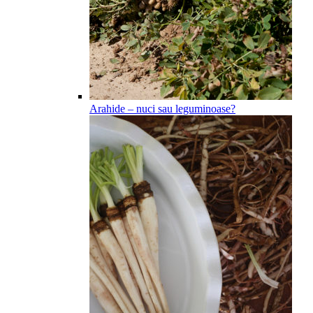
Arahide – nuci sau leguminoase?