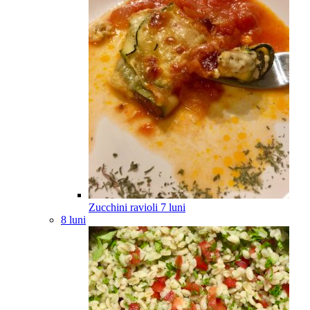
Zucchini ravioli
7
luni
8 luni