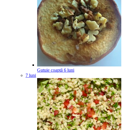
Gutuie coaptă
6
luni
7 luni