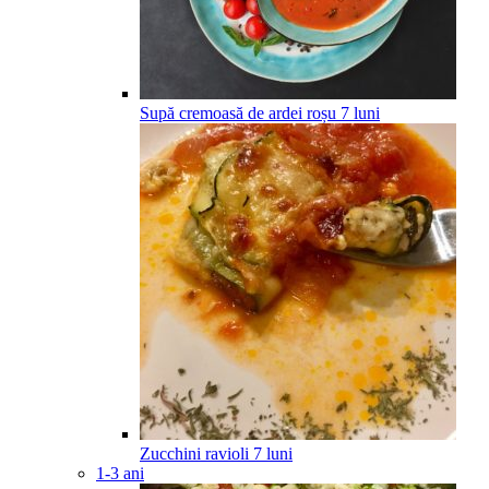
Supă cremoasă de ardei roșu
7
luni
Zucchini ravioli
7
luni
1-3 ani