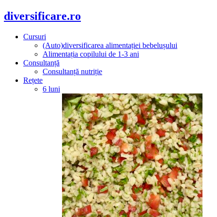
diversificare.ro
Cursuri
(Auto)diversificarea alimentației bebelușului
Alimentația copilului de 1-3 ani
Consultanță
Consultanță nutriție
Rețete
6 luni