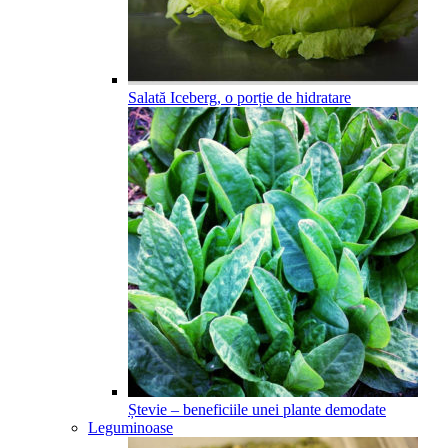
Salată Iceberg, o porție de hidratare
Ștevie – beneficiile unei plante demodate
Leguminoase