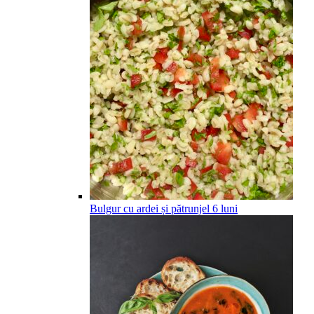
Bulgur cu ardei și pătrunjel
6
luni