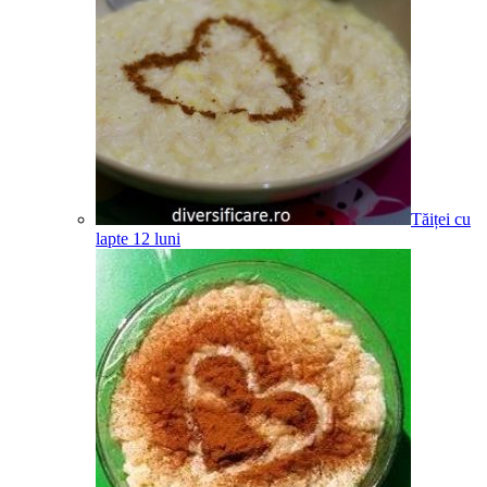
Tăiței cu
lapte
12
luni