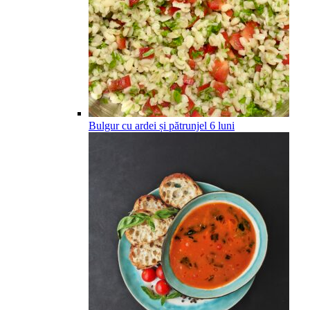
Bulgur cu ardei și pătrunjel
6
luni