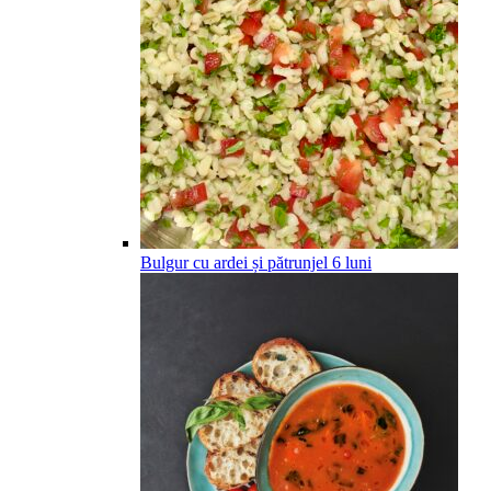
Bulgur cu ardei și pătrunjel
6
luni