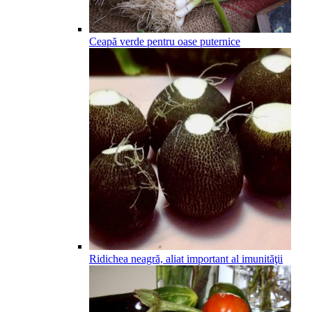
Ceapă verde pentru oase puternice
Ridichea neagră, aliat important al imunităţii