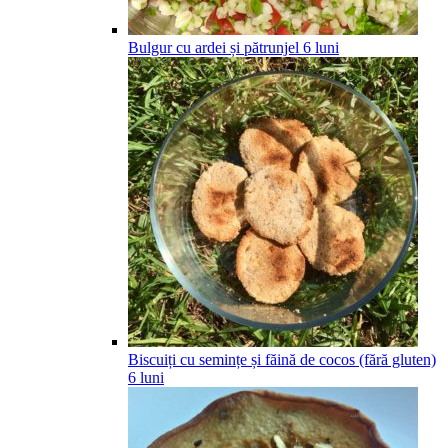
Bulgur cu ardei și pătrunjel
6
luni
Biscuiți cu semințe și făină de cocos (fără gluten)
6
luni