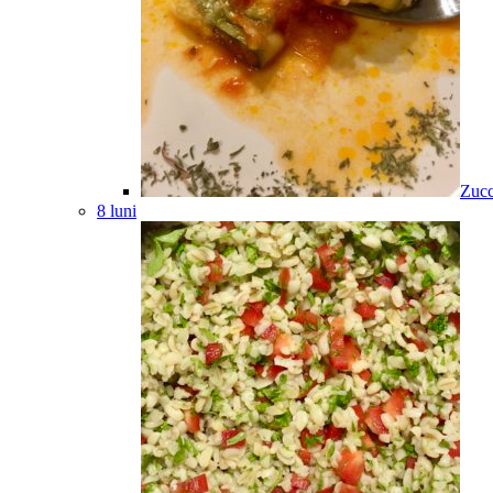
Zucc
8 luni