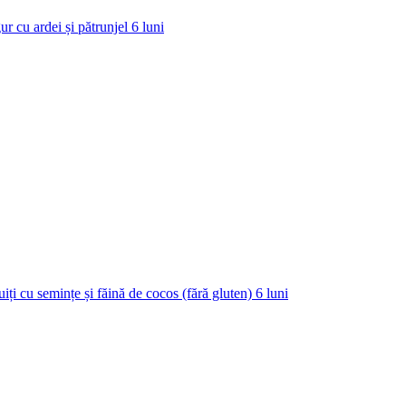
ur cu ardei și pătrunjel
6
luni
uiți cu semințe și făină de cocos (fără gluten)
6
luni