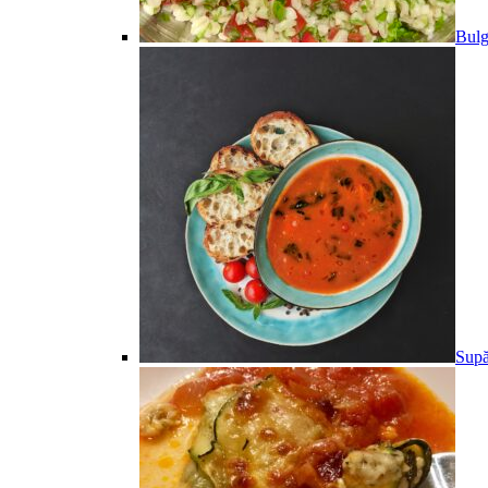
Bulg
Supă