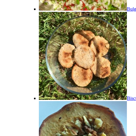
Bulg
Bisc