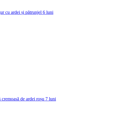
ur cu ardei și pătrunjel
6
luni
 cremoasă de ardei roșu
7
luni