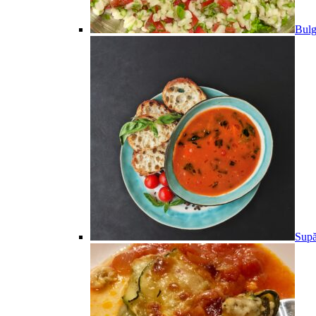
Bulg
Supă