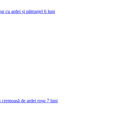
ur cu ardei și pătrunjel
6
luni
 cremoasă de ardei roșu
7
luni