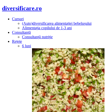
diversificare.ro
Cursuri
(Auto)diversificarea alimentației bebelușului
Alimentația copilului de 1-3 ani
Consultanță
Consultanță nutriție
Rețete
6 luni