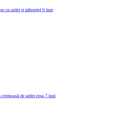
ur cu ardei și pătrunjel
6
luni
 cremoasă de ardei roșu
7
luni