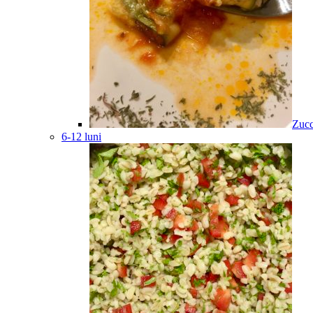
Zucc
6-12 luni