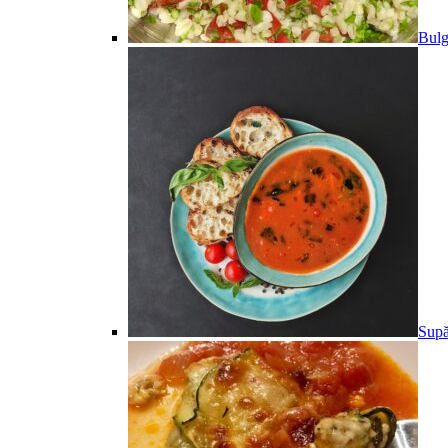
Bulg
Supă