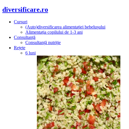
diversificare.ro
Cursuri
(Auto)diversificarea alimentației bebelușului
Alimentația copilului de 1-3 ani
Consultanță
Consultanță nutriție
Rețete
6 luni