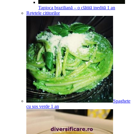
Tapioca braziliană – o clătită inedită
1
an
Rețetele cititorilor
Spaghete
cu sos verde
1
an