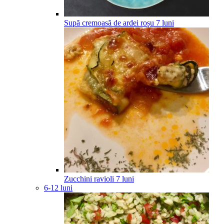
Supă cremoasă de ardei roșu
7
luni
Zucchini ravioli
7
luni
6-12 luni