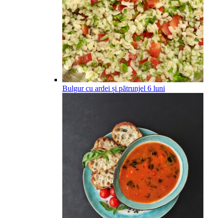
Bulgur cu ardei și pătrunjel
6
luni