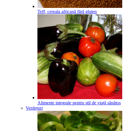
Teff, cereala africană fără gluten
Alimente integrale pentru stil de viață sănătos
Verdețuri