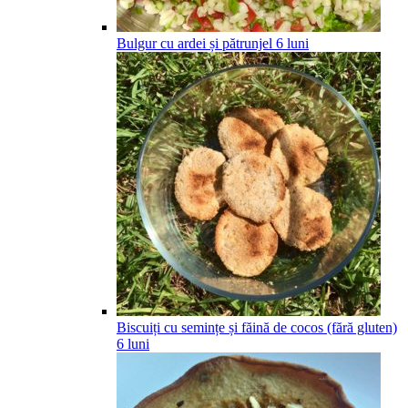
Bulgur cu ardei și pătrunjel
6
luni
Biscuiți cu semințe și făină de cocos (fără gluten)
6
luni