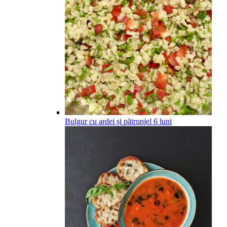
Bulgur cu ardei și pătrunjel
6
luni