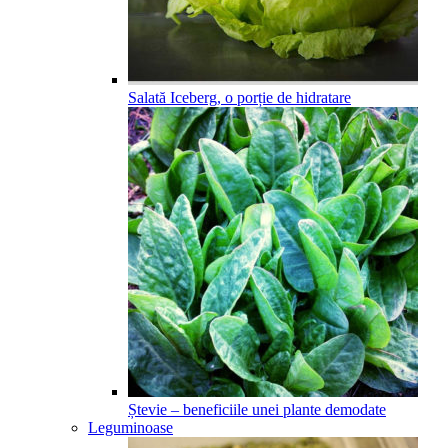
Salată Iceberg, o porție de hidratare
Ștevie – beneficiile unei plante demodate
Leguminoase