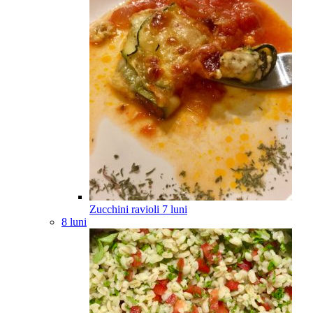
Zucchini ravioli
7
luni
8 luni