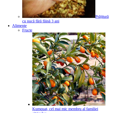
Prăjitură
cu nucă fără făină
3
ani
Alimente
Fructe
Kumquat, cel mai mic membru al familiei