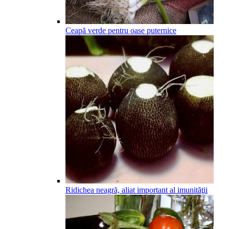
Ceapă verde pentru oase puternice
Ridichea neagră, aliat important al imunităţii