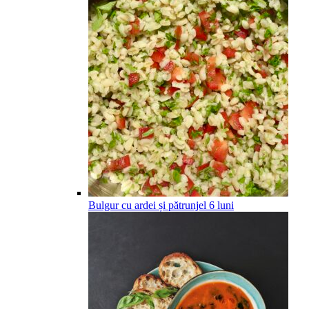
Bulgur cu ardei și pătrunjel
6
luni