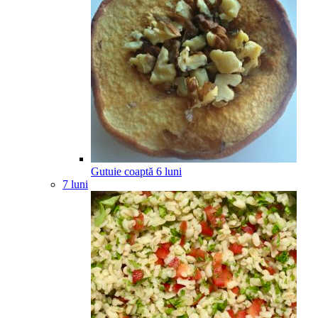
Gutuie coaptă
6
luni
7 luni