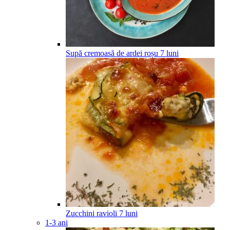
Supă cremoasă de ardei roșu
7
luni
Zucchini ravioli
7
luni
1-3 ani