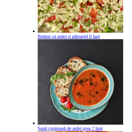
Bulgur cu ardei și pătrunjel
6
luni
Supă cremoasă de ardei roșu
7
luni