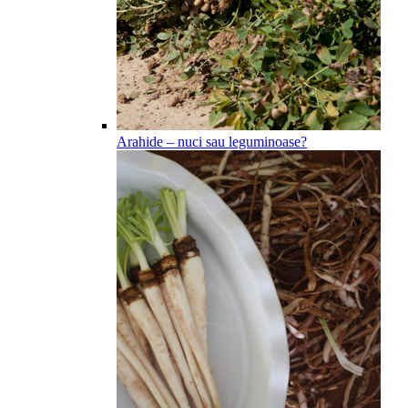
Arahide – nuci sau leguminoase?