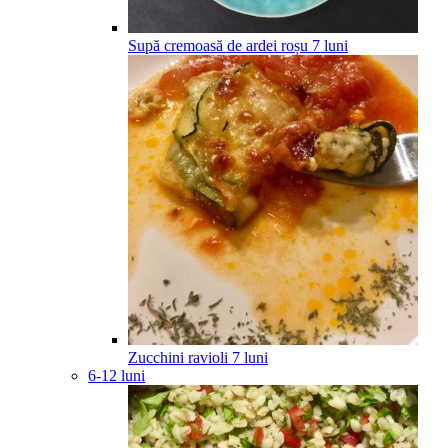
Supă cremoasă de ardei roșu
7
luni
Zucchini ravioli
7
luni
6-12 luni