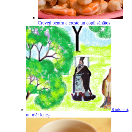
Creveți pentru a crește un copil sănătos
Rinkashi,
un măr leneș