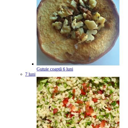
Gutuie coaptă
6
luni
7 luni