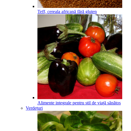
Teff, cereala africană fără gluten
Alimente integrale pentru stil de viață sănătos
Verdețuri