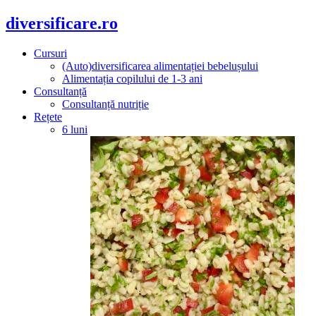
diversificare.ro
Cursuri
(Auto)diversificarea alimentației bebelușului
Alimentația copilului de 1-3 ani
Consultanță
Consultanță nutriție
Rețete
6 luni