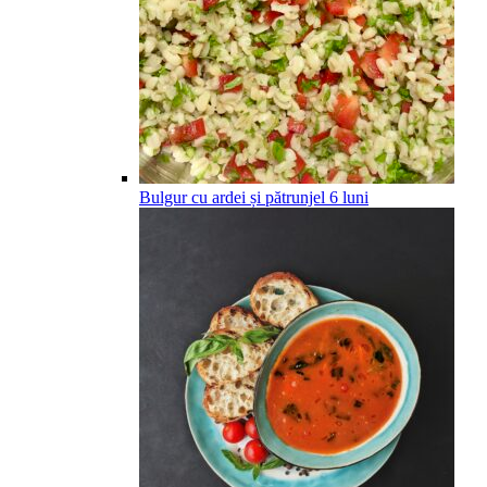
Bulgur cu ardei și pătrunjel
6
luni