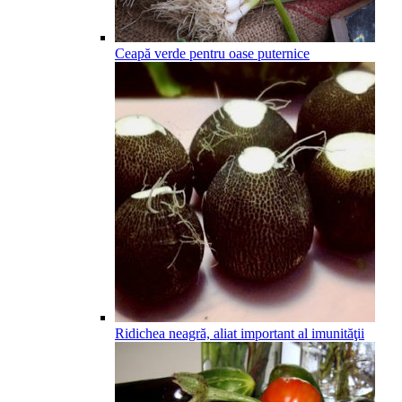
Ceapă verde pentru oase puternice
Ridichea neagră, aliat important al imunităţii