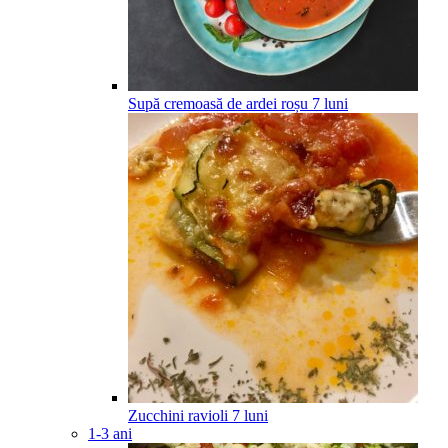
Supă cremoasă de ardei roșu
7
luni
Zucchini ravioli
7
luni
1-3 ani