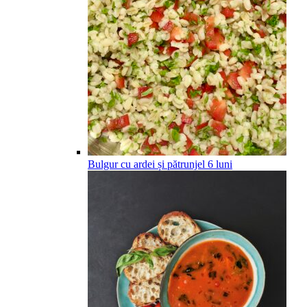
Bulgur cu ardei și pătrunjel
6
luni