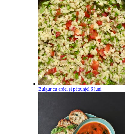
Bulgur cu ardei și pătrunjel
6
luni