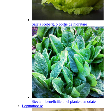
Salată Iceberg, o porție de hidratare
Ștevie – beneficiile unei plante demodate
Leguminoase