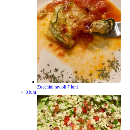
Zucchini ravioli
7
luni
8 luni