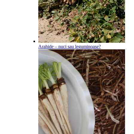
Arahide – nuci sau leguminoase?