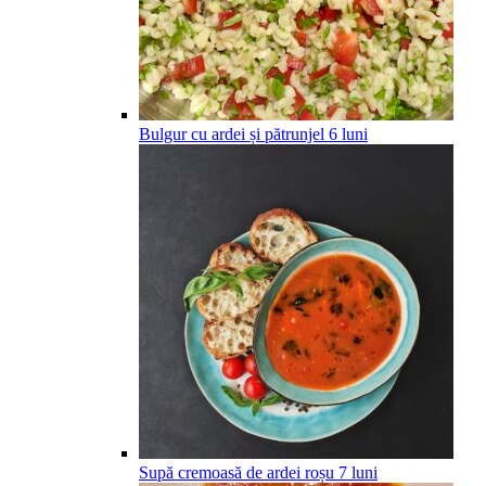
Bulgur cu ardei și pătrunjel
6
luni
Supă cremoasă de ardei roșu
7
luni