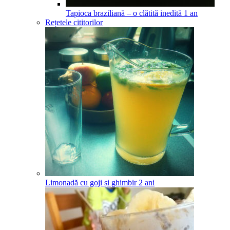
Tapioca braziliană – o clătită inedită
1
an
Rețetele cititorilor
Limonadă cu goji și ghimbir
2
ani