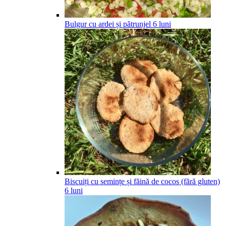
Bulgur cu ardei și pătrunjel
6
luni
Biscuiți cu semințe și făină de cocos (fără gluten)
6
luni