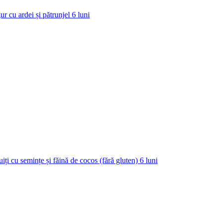
ur cu ardei și pătrunjel
6
luni
uiți cu semințe și făină de cocos (fără gluten)
6
luni