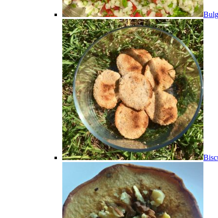
Bulg
Bisc