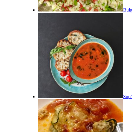
Bulg
Supă