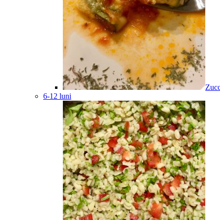
Zucc
6-12 luni