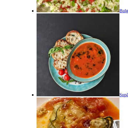
Bulg
Supă