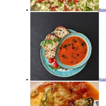
Bulg
Supă