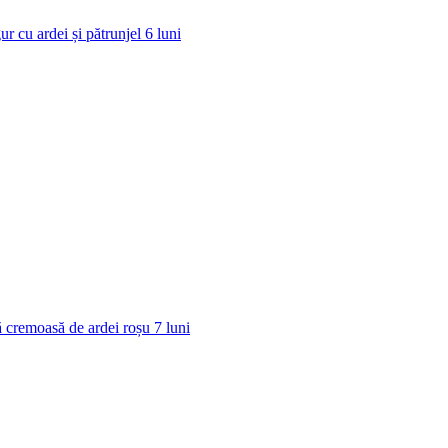
ur cu ardei și pătrunjel
6
luni
 cremoasă de ardei roșu
7
luni