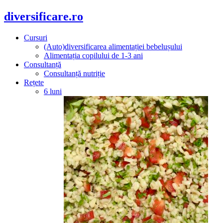
diversificare.ro
Cursuri
(Auto)diversificarea alimentației bebelușului
Alimentația copilului de 1-3 ani
Consultanță
Consultanță nutriție
Rețete
6 luni