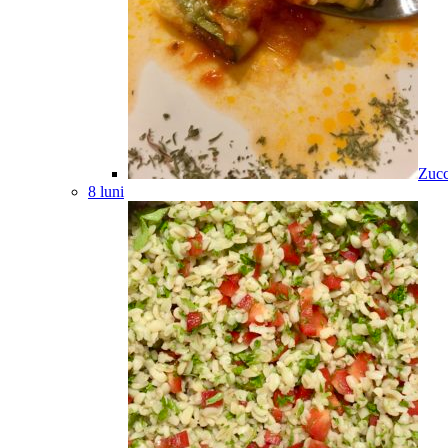
Zucc
8 luni