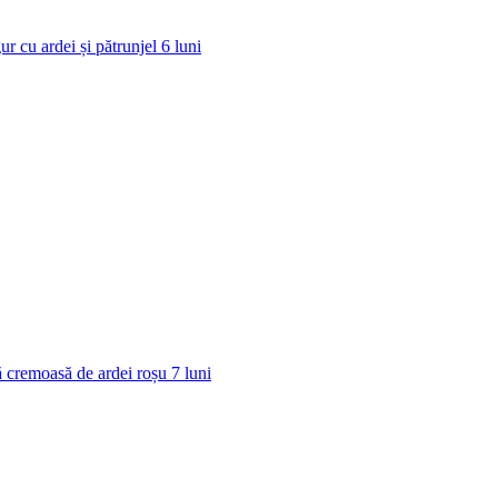
ur cu ardei și pătrunjel
6
luni
 cremoasă de ardei roșu
7
luni