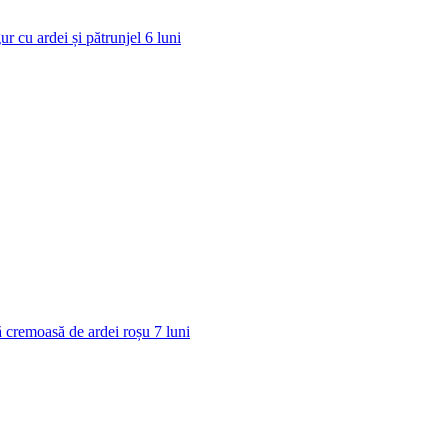
ur cu ardei și pătrunjel
6
luni
 cremoasă de ardei roșu
7
luni