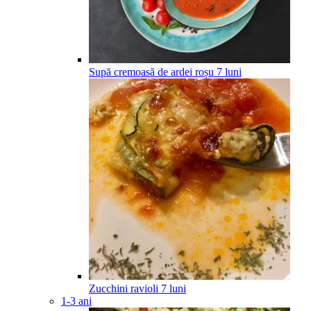
Supă cremoasă de ardei roșu
7
luni
Zucchini ravioli
7
luni
1-3 ani