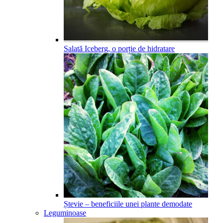
Salată Iceberg, o porție de hidratare
Ștevie – beneficiile unei plante demodate
Leguminoase