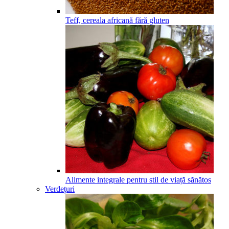
Teff, cereala africană fără gluten
Alimente integrale pentru stil de viață sănătos
Verdețuri