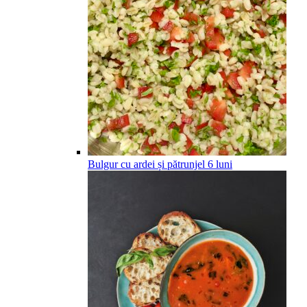
Bulgur cu ardei și pătrunjel
6
luni