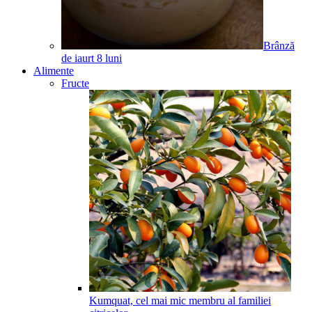
Brânză
de iaurt
8
luni
Alimente
Fructe
Kumquat, cel mai mic membru al familiei