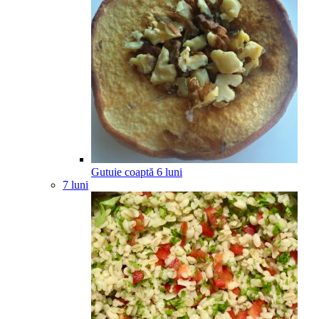
Gutuie coaptă
6
luni
7 luni