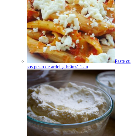
Paste cu
sos pesto de ardei şi brânză
1
an