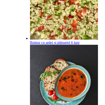
Bulgur cu ardei și pătrunjel
6
luni