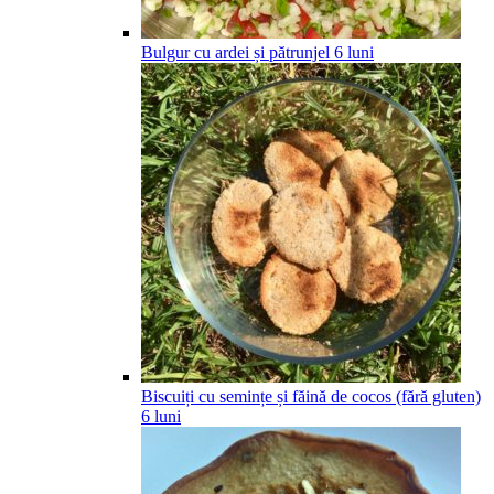
Bulgur cu ardei și pătrunjel
6
luni
Biscuiți cu semințe și făină de cocos (fără gluten)
6
luni