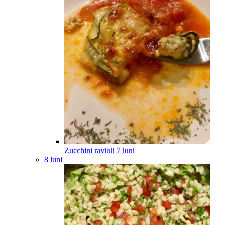
Zucchini ravioli
7
luni
8 luni