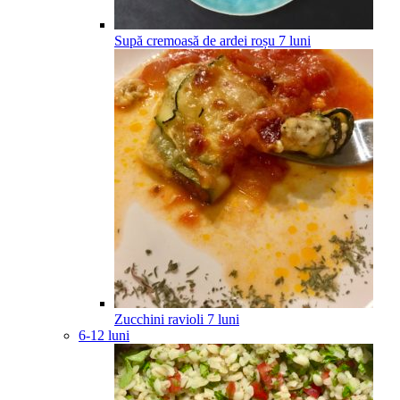
Supă cremoasă de ardei roșu
7
luni
Zucchini ravioli
7
luni
6-12 luni