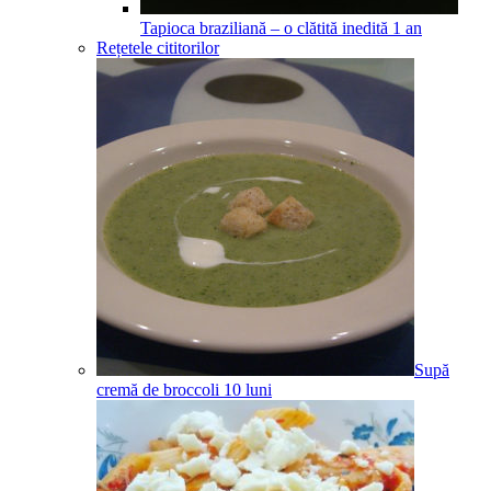
Tapioca braziliană – o clătită inedită
1
an
Rețetele cititorilor
Supă
cremă de broccoli
10
luni