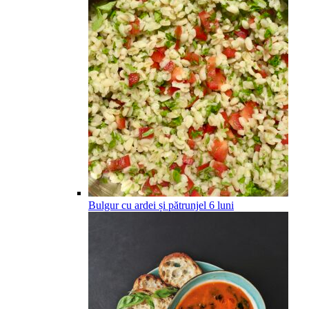
Bulgur cu ardei și pătrunjel
6
luni