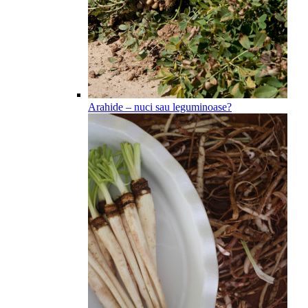
Arahide – nuci sau leguminoase?