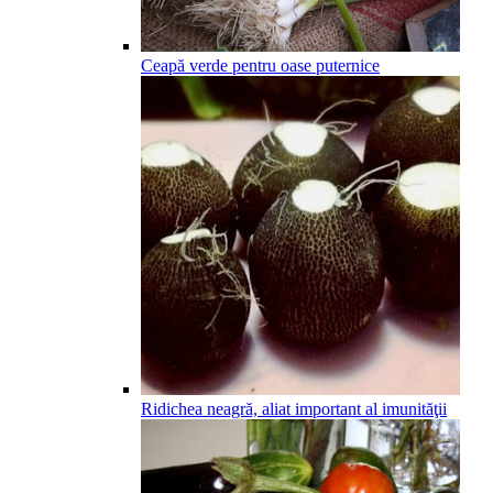
Ceapă verde pentru oase puternice
Ridichea neagră, aliat important al imunităţii