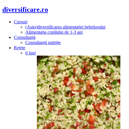
diversificare.ro
Cursuri
(Auto)diversificarea alimentației bebelușului
Alimentația copilului de 1-3 ani
Consultanță
Consultanță nutriție
Rețete
6 luni