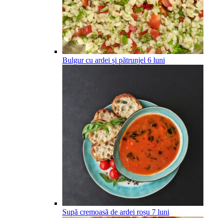
Bulgur cu ardei și pătrunjel
6
luni
Supă cremoasă de ardei roșu
7
luni