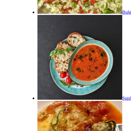
Bulg
Supă