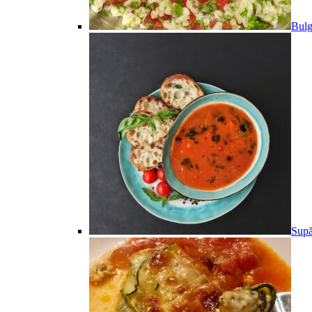
Bulg
Supă