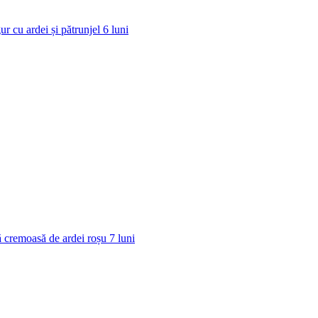
ur cu ardei și pătrunjel
6
luni
 cremoasă de ardei roșu
7
luni