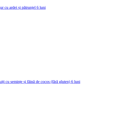
ur cu ardei și pătrunjel
6
luni
uiți cu semințe și făină de cocos (fără gluten)
6
luni