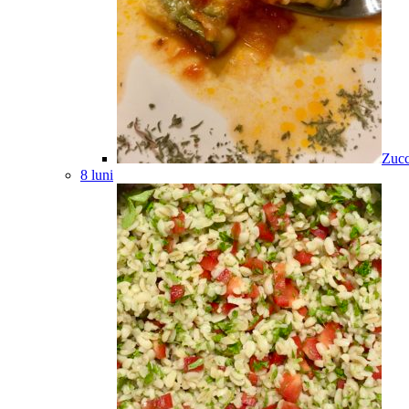
Zucc
8 luni