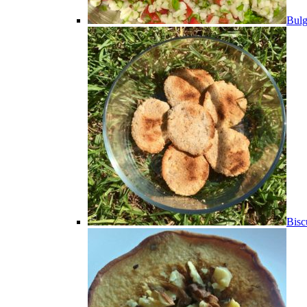
Bulg
Bisc