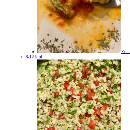
Zucc
6-12 luni