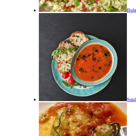
Bulg
Supă