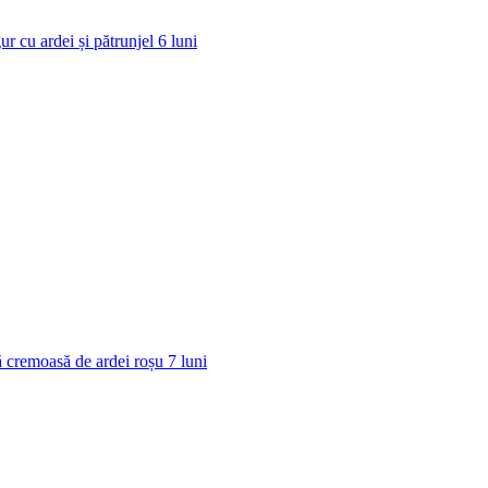
ur cu ardei și pătrunjel
6
luni
 cremoasă de ardei roșu
7
luni