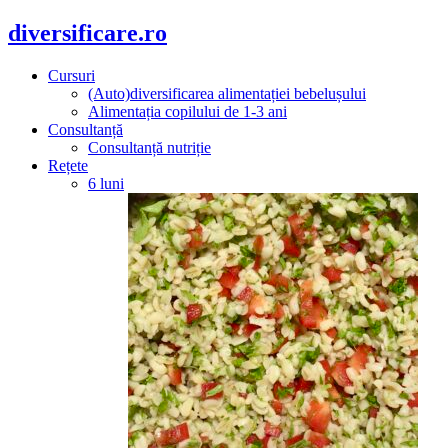
diversificare.ro
Cursuri
(Auto)diversificarea alimentației bebelușului
Alimentația copilului de 1-3 ani
Consultanță
Consultanță nutriție
Rețete
6 luni