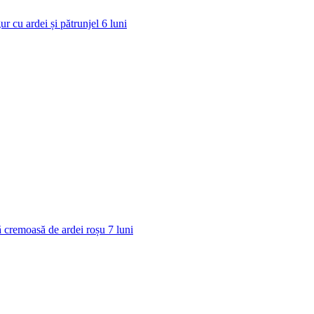
ur cu ardei și pătrunjel
6
luni
 cremoasă de ardei roșu
7
luni