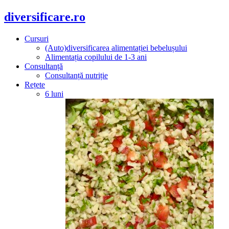
diversificare.ro
Cursuri
(Auto)diversificarea alimentației bebelușului
Alimentația copilului de 1-3 ani
Consultanță
Consultanță nutriție
Rețete
6 luni