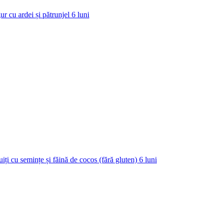
ur cu ardei și pătrunjel
6
luni
uiți cu semințe și făină de cocos (fără gluten)
6
luni