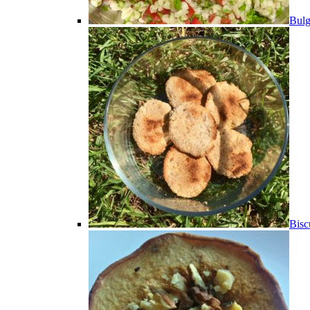
Bulg
Bisc