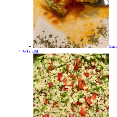
Zucc
6-12 luni