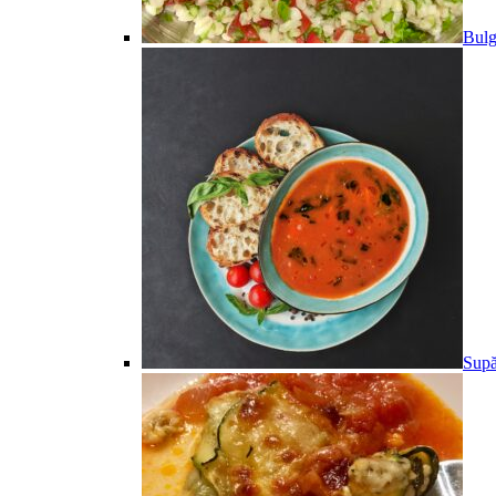
Bulg
Supă