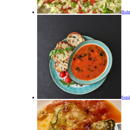
Bulg
Supă