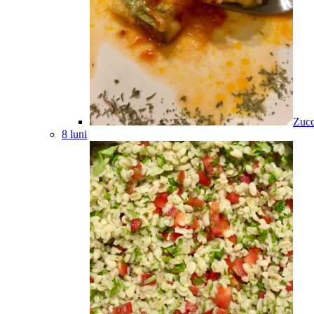
Zucc
8 luni