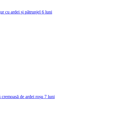
ur cu ardei și pătrunjel
6
luni
 cremoasă de ardei roșu
7
luni