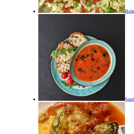
Bulg
Supă