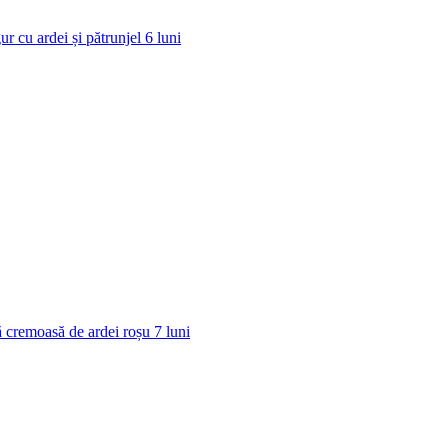
ur cu ardei și pătrunjel
6
luni
 cremoasă de ardei roșu
7
luni