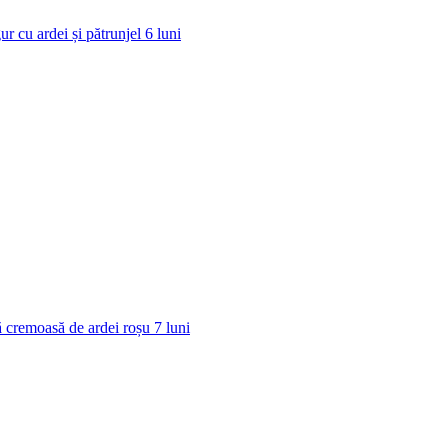
ur cu ardei și pătrunjel
6
luni
 cremoasă de ardei roșu
7
luni