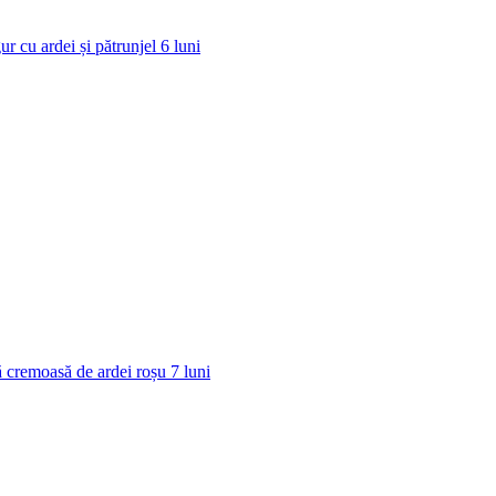
ur cu ardei și pătrunjel
6
luni
 cremoasă de ardei roșu
7
luni