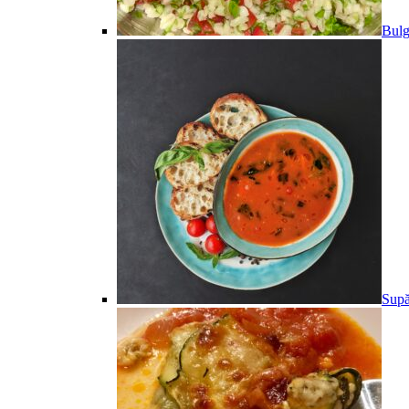
Bulg
Supă