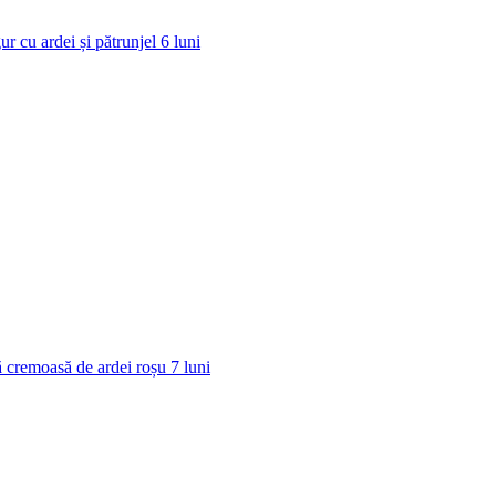
ur cu ardei și pătrunjel
6
luni
 cremoasă de ardei roșu
7
luni