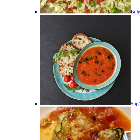
Bulg
Supă