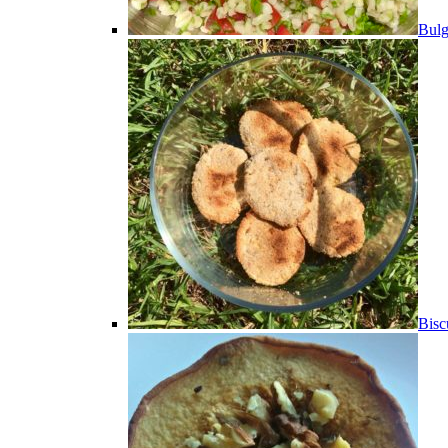
Bulg
Bisc