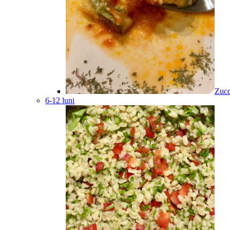
Zucc
6-12 luni