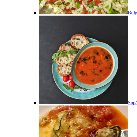
Bulg
Supă