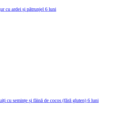
ur cu ardei și pătrunjel
6
luni
uiți cu semințe și făină de cocos (fără gluten)
6
luni