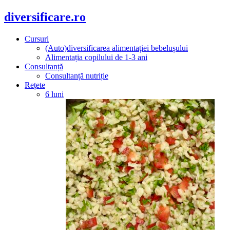
diversificare.ro
Cursuri
(Auto)diversificarea alimentației bebelușului
Alimentația copilului de 1-3 ani
Consultanță
Consultanță nutriție
Rețete
6 luni