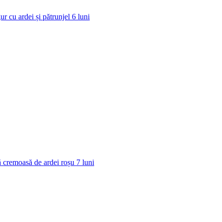
ur cu ardei și pătrunjel
6
luni
 cremoasă de ardei roșu
7
luni