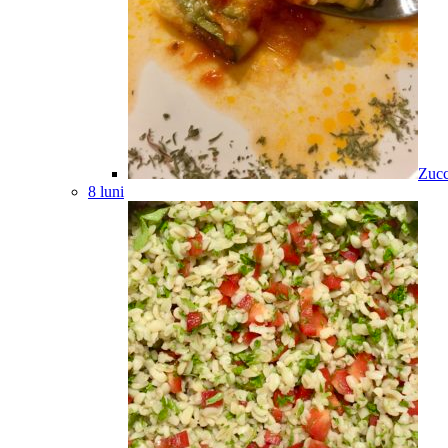
Zucc
8 luni