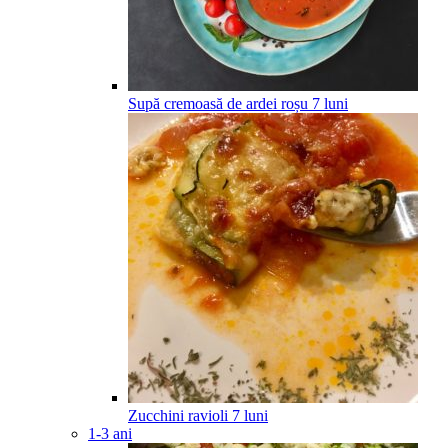
Supă cremoasă de ardei roșu
7
luni
Zucchini ravioli
7
luni
1-3 ani