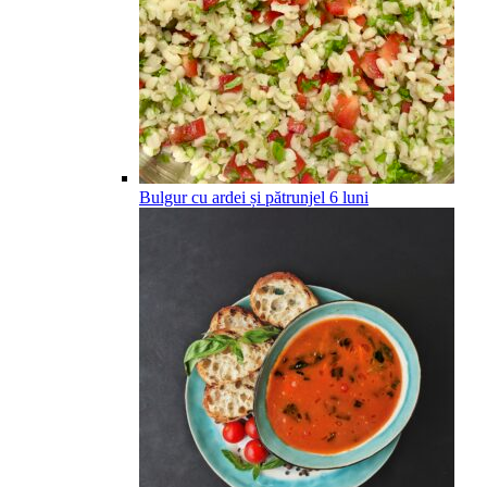
Bulgur cu ardei și pătrunjel
6
luni