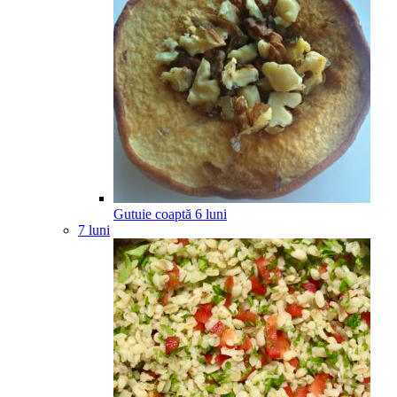
Gutuie coaptă
6
luni
7 luni