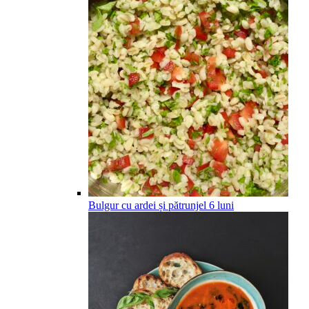
Bulgur cu ardei și pătrunjel
6
luni