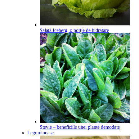
Salată Iceberg, o porție de hidratare
Ștevie – beneficiile unei plante demodate
Leguminoase