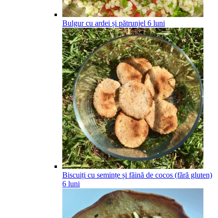
Bulgur cu ardei și pătrunjel
6
luni
Biscuiți cu semințe și făină de cocos (fără gluten)
6
luni