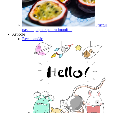
Fructul
pasiunii, ajutor pentru imunitate
Articole
Recomandări