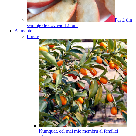
Pastă din
semințe de dovleac
12
luni
Alimente
Fructe
Kumquat, cel mai mic membru al familiei