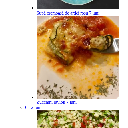
Supă cremoasă de ardei roșu
7
luni
Zucchini ravioli
7
luni
6-12 luni