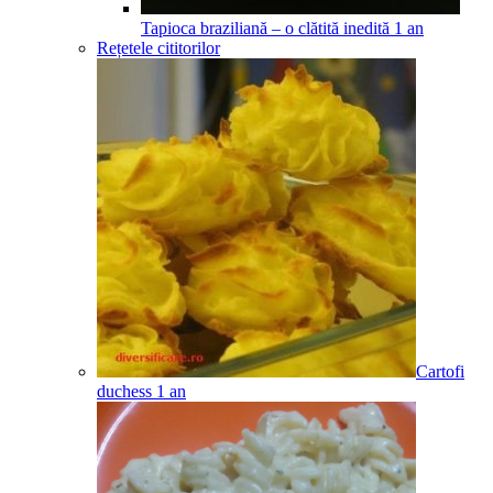
Tapioca braziliană – o clătită inedită
1
an
Rețetele cititorilor
Cartofi
duchess
1
an