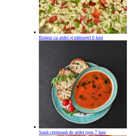
Bulgur cu ardei și pătrunjel
6
luni
Supă cremoasă de ardei roșu
7
luni