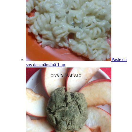
Paste cu
sos de smântână
1
an