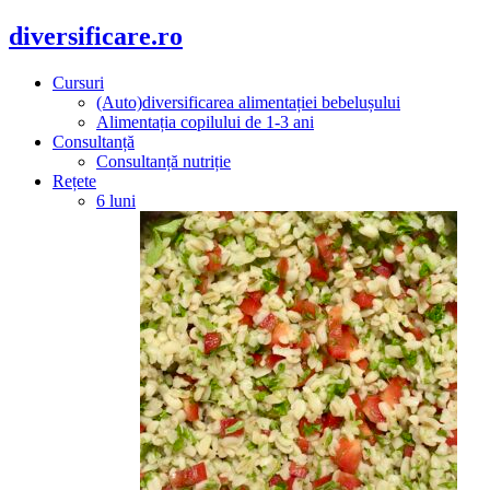
diversificare.ro
Cursuri
(Auto)diversificarea alimentației bebelușului
Alimentația copilului de 1-3 ani
Consultanță
Consultanță nutriție
Rețete
6 luni