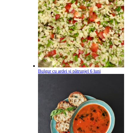
Bulgur cu ardei și pătrunjel
6
luni