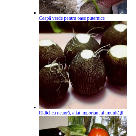
Ceapă verde pentru oase puternice
Ridichea neagră, aliat important al imunităţii