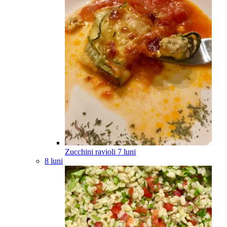
Zucchini ravioli
7
luni
8 luni