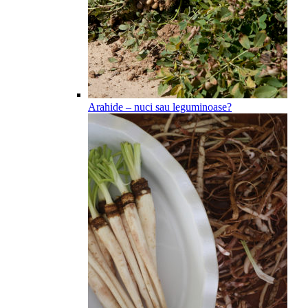
Arahide – nuci sau leguminoase?