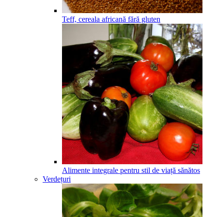
Teff, cereala africană fără gluten
Alimente integrale pentru stil de viață sănătos
Verdețuri