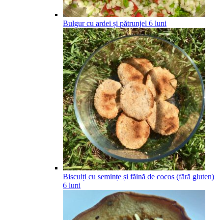
Bulgur cu ardei și pătrunjel
6
luni
Biscuiți cu semințe și făină de cocos (fără gluten)
6
luni