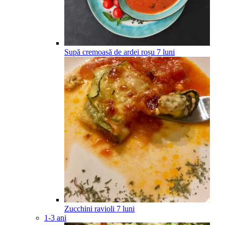
Supă cremoasă de ardei roșu
7
luni
Zucchini ravioli
7
luni
1-3 ani