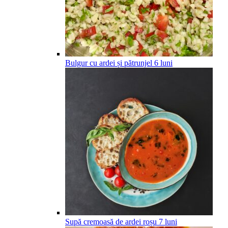
Bulgur cu ardei și pătrunjel
6
luni
Supă cremoasă de ardei roșu
7
luni