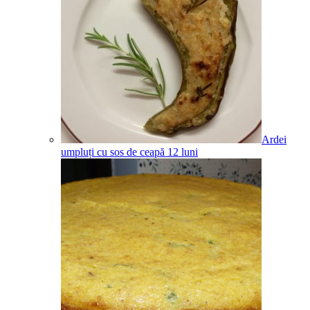
Ardei
umpluți cu sos de ceapă
12
luni