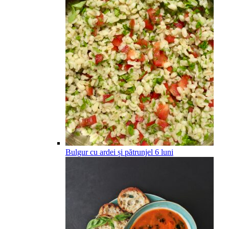
Bulgur cu ardei și pătrunjel
6
luni