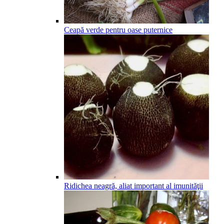
Ceapă verde pentru oase puternice
Ridichea neagră, aliat important al imunităţii