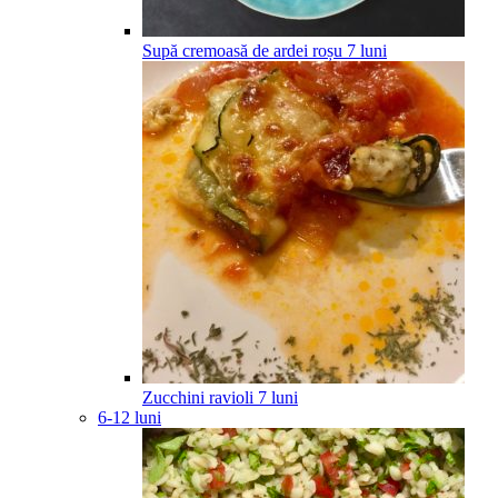
Supă cremoasă de ardei roșu
7
luni
Zucchini ravioli
7
luni
6-12 luni