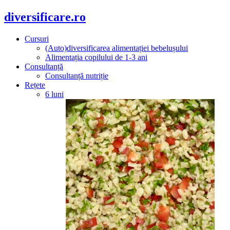
diversificare.ro
Cursuri
(Auto)diversificarea alimentației bebelușului
Alimentația copilului de 1-3 ani
Consultanță
Consultanță nutriție
Rețete
6 luni