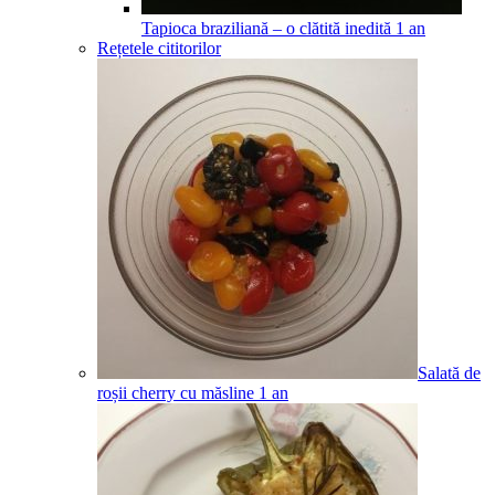
Tapioca braziliană – o clătită inedită
1
an
Rețetele cititorilor
Salată de
roșii cherry cu măsline
1
an