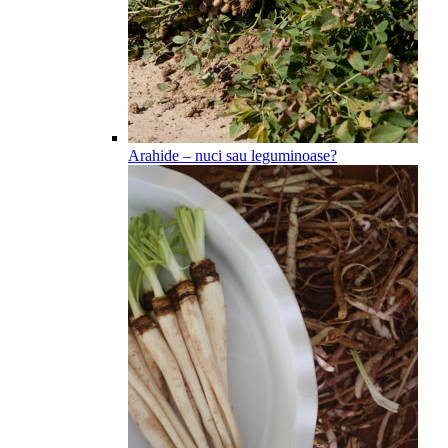
Arahide – nuci sau leguminoase?