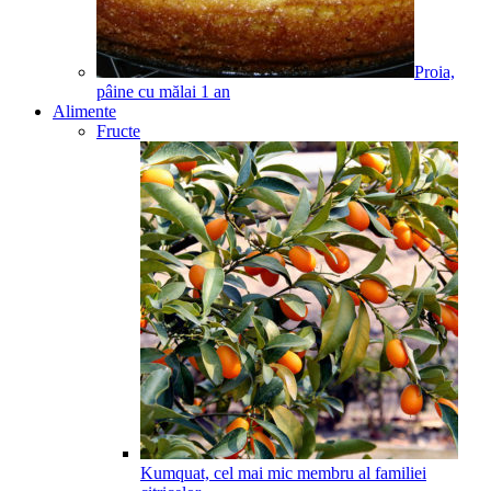
Proia,
pâine cu mălai
1
an
Alimente
Fructe
Kumquat, cel mai mic membru al familiei