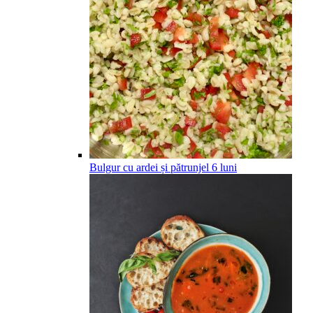
Bulgur cu ardei și pătrunjel
6
luni