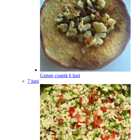
Gutuie coaptă
6
luni
7 luni