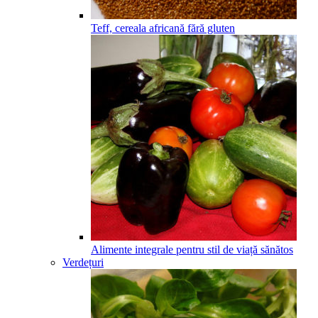
Teff, cereala africană fără gluten
Alimente integrale pentru stil de viață sănătos
Verdețuri