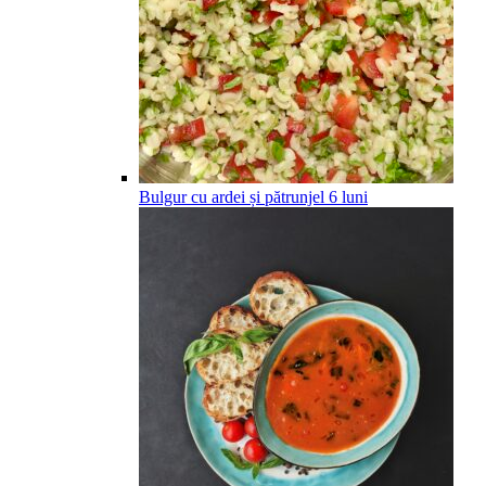
Bulgur cu ardei și pătrunjel
6
luni