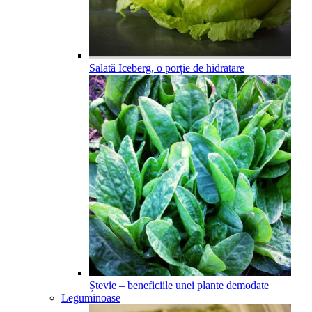
Salată Iceberg, o porție de hidratare
Ștevie – beneficiile unei plante demodate
Leguminoase