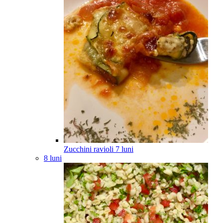
Zucchini ravioli
7
luni
8 luni