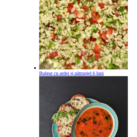
Bulgur cu ardei și pătrunjel
6
luni