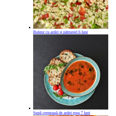
Bulgur cu ardei și pătrunjel
6
luni
Supă cremoasă de ardei roșu
7
luni