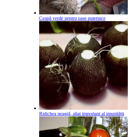
Ceapă verde pentru oase puternice
Ridichea neagră, aliat important al imunităţii