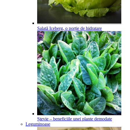
Salată Iceberg, o porție de hidratare
Ștevie – beneficiile unei plante demodate
Leguminoase