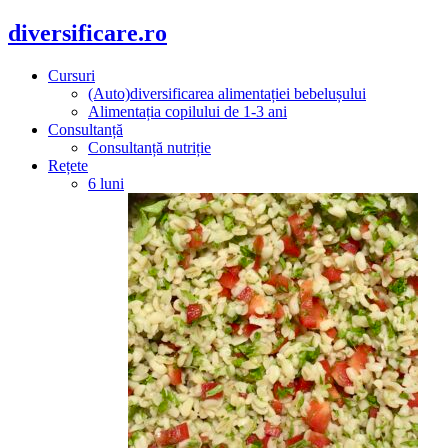
diversificare.ro
Cursuri
(Auto)diversificarea alimentației bebelușului
Alimentația copilului de 1-3 ani
Consultanță
Consultanță nutriție
Rețete
6 luni