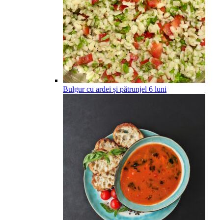
Bulgur cu ardei și pătrunjel
6
luni