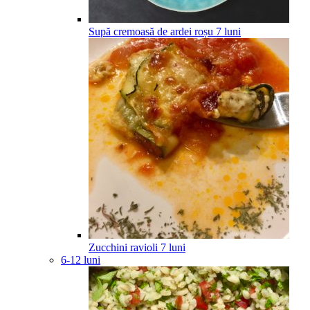
Supă cremoasă de ardei roșu
7
luni
Zucchini ravioli
7
luni
6-12 luni