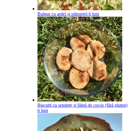
Bulgur cu ardei și pătrunjel
6
luni
Biscuiți cu semințe și făină de cocos (fără gluten)
6
luni