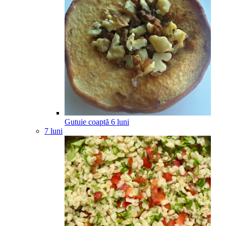
Gutuie coaptă
6
luni
7 luni