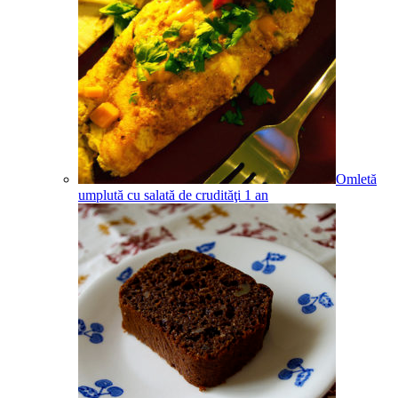
Omletă
umplută cu salată de crudităţi
1
an