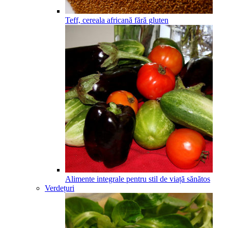
Teff, cereala africană fără gluten
Alimente integrale pentru stil de viață sănătos
Verdețuri