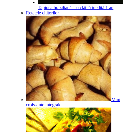
Tapioca braziliană – o clătită inedită
1
an
Rețetele cititorilor
Mini
croissante integrale