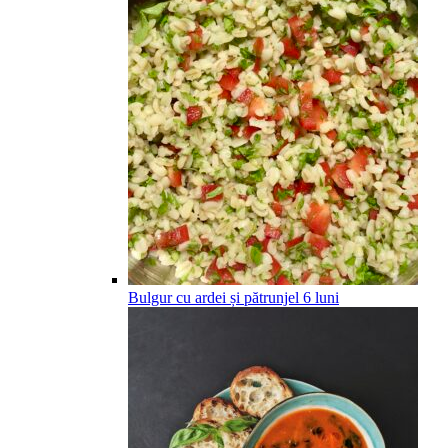
Bulgur cu ardei și pătrunjel
6
luni