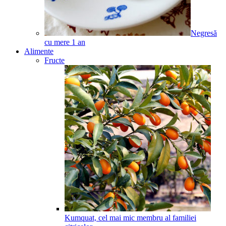
Negresă
cu mere
1
an
Alimente
Fructe
Kumquat, cel mai mic membru al familiei