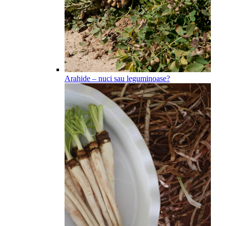
Arahide – nuci sau leguminoase?