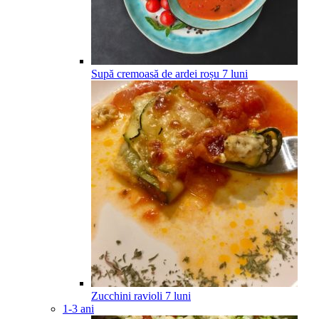
Supă cremoasă de ardei roșu
7
luni
Zucchini ravioli
7
luni
1-3 ani