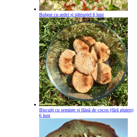
Bulgur cu ardei și pătrunjel
6
luni
Biscuiți cu semințe și făină de cocos (fără gluten)
6
luni