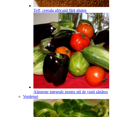
Teff, cereala africană fără gluten
Alimente integrale pentru stil de viață sănătos
Verdețuri