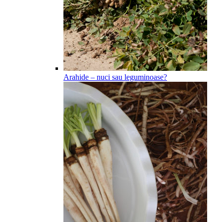
Arahide – nuci sau leguminoase?