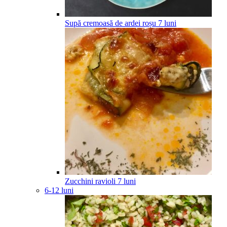
Supă cremoasă de ardei roșu
7
luni
Zucchini ravioli
7
luni
6-12 luni