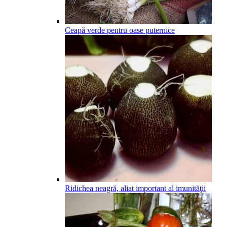
Ceapă verde pentru oase puternice
Ridichea neagră, aliat important al imunităţii