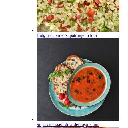
Bulgur cu ardei și pătrunjel
6
luni
Supă cremoasă de ardei roșu
7
luni