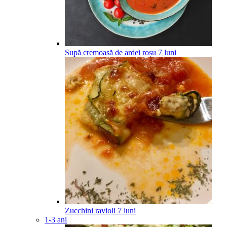
Supă cremoasă de ardei roșu
7
luni
Zucchini ravioli
7
luni
1-3 ani