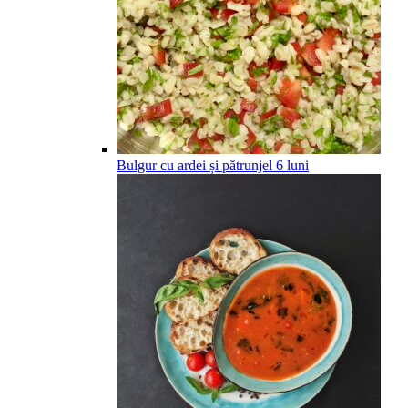
Bulgur cu ardei și pătrunjel
6
luni