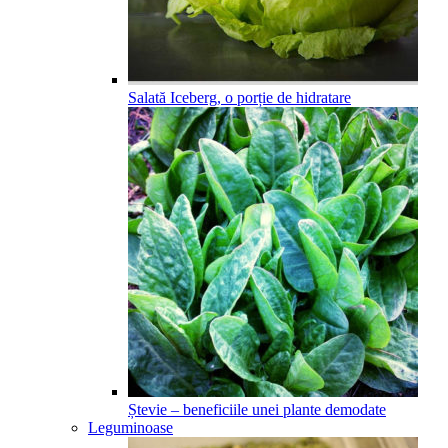
Salată Iceberg, o porție de hidratare
Ștevie – beneficiile unei plante demodate
Leguminoase