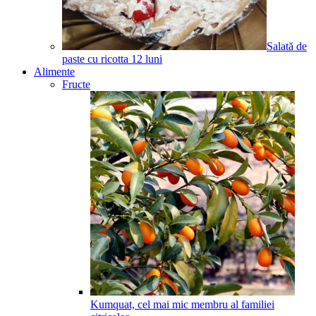
Salată de
paste cu ricotta
12
luni
Alimente
Fructe
Kumquat, cel mai mic membru al familiei