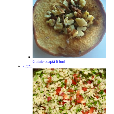
Gutuie coaptă
6
luni
7 luni