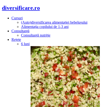
diversificare.ro
Cursuri
(Auto)diversificarea alimentației bebelușului
Alimentația copilului de 1-3 ani
Consultanță
Consultanță nutriție
Rețete
6 luni