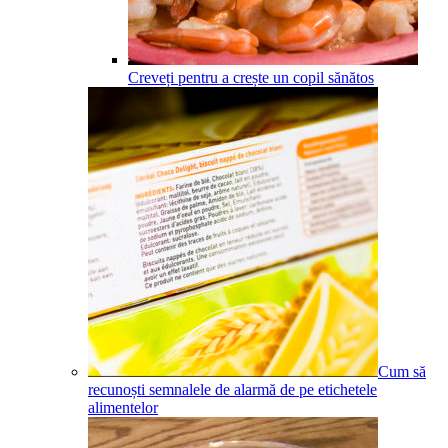
Creveți pentru a crește un copil sănătos
Cum să
recunoști semnalele de alarmă de pe etichetele
alimentelor