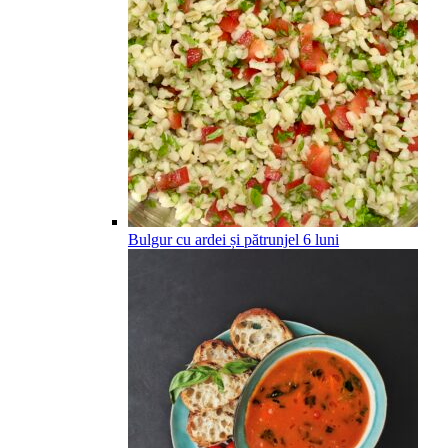
Bulgur cu ardei și pătrunjel
6
luni