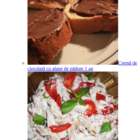
Cremă de
ciocolată cu alune de pădure
1
an