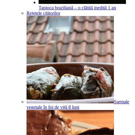
Tapioca braziliană – o clătită inedită
1
an
Rețetele cititorilor
Sarmale
vegetale în foi de viță
8
luni