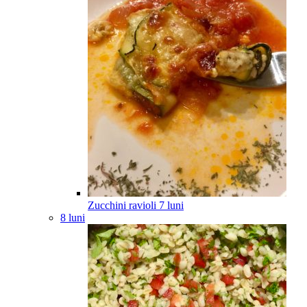
Zucchini ravioli
7
luni
8 luni