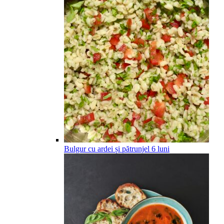
Bulgur cu ardei și pătrunjel
6
luni