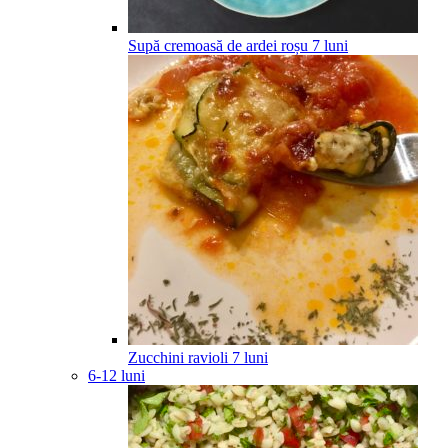
Supă cremoasă de ardei roșu
7
luni
Zucchini ravioli
7
luni
6-12 luni