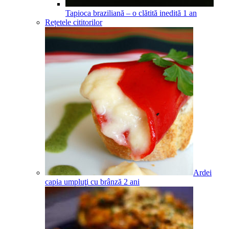
Tapioca braziliană – o clătită inedită
1
an
Rețetele cititorilor
Ardei
capia umpluţi cu brânză
2
ani