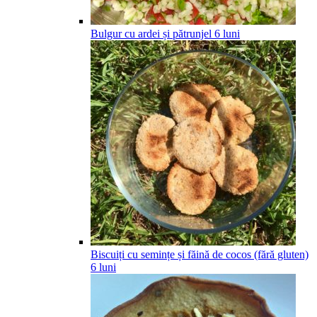
Bulgur cu ardei și pătrunjel
6
luni
Biscuiți cu semințe și făină de cocos (fără gluten)
6
luni