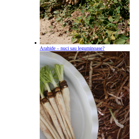
Arahide – nuci sau leguminoase?