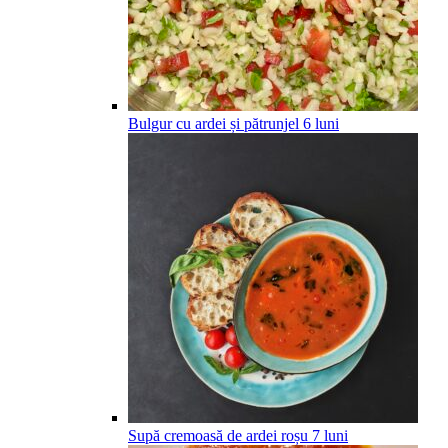
Bulgur cu ardei și pătrunjel
6
luni
Supă cremoasă de ardei roșu
7
luni