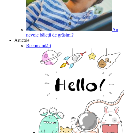
Au
nevoie băieții de grăsimi?
Articole
Recomandări