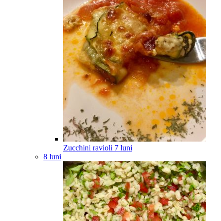
Zucchini ravioli
7
luni
8 luni