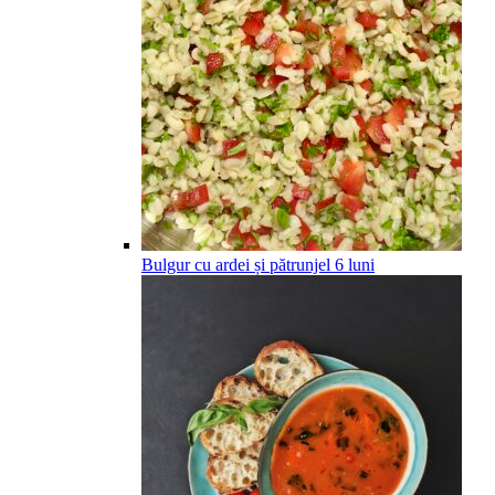
Bulgur cu ardei și pătrunjel
6
luni