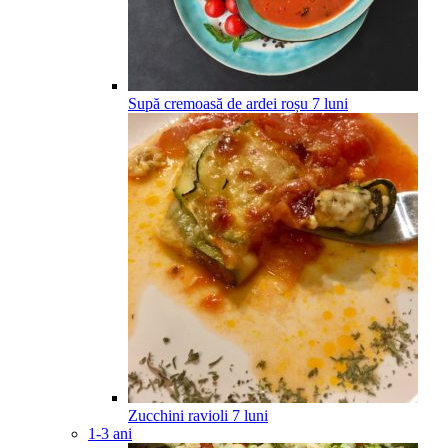
Supă cremoasă de ardei roșu
7
luni
Zucchini ravioli
7
luni
1-3 ani