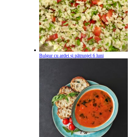
Bulgur cu ardei și pătrunjel
6
luni