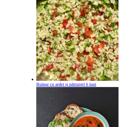
Bulgur cu ardei și pătrunjel
6
luni