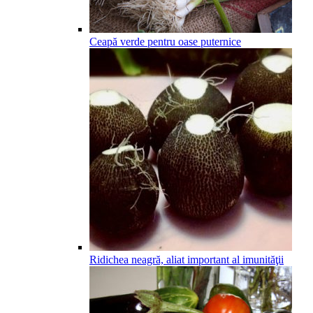
Ceapă verde pentru oase puternice
Ridichea neagră, aliat important al imunităţii