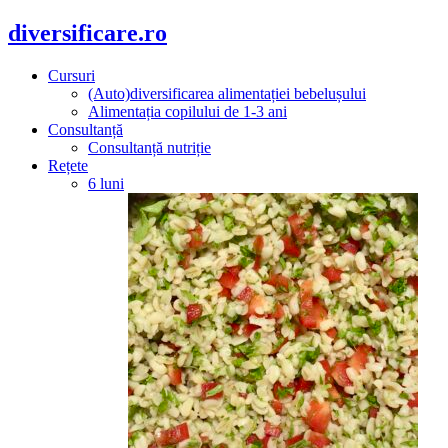
diversificare.ro
Cursuri
(Auto)diversificarea alimentației bebelușului
Alimentația copilului de 1-3 ani
Consultanță
Consultanță nutriție
Rețete
6 luni