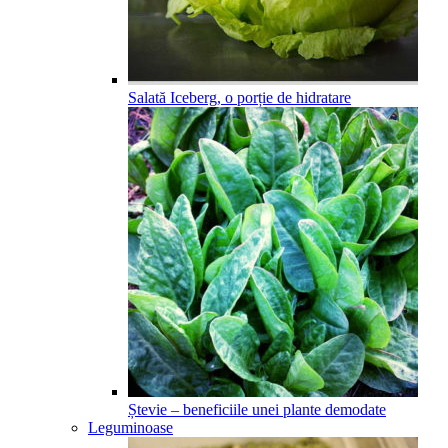
Salată Iceberg, o porție de hidratare
Ștevie – beneficiile unei plante demodate
Leguminoase