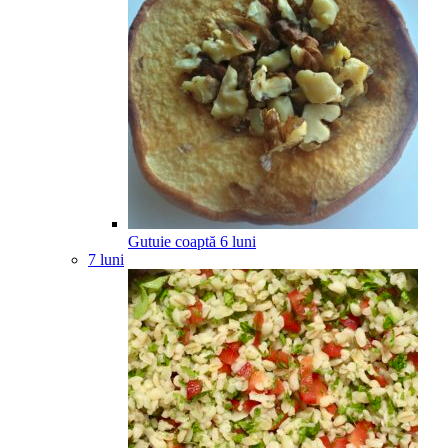
Gutuie coaptă
6
luni
7 luni