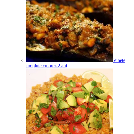
Vinete
umplute cu orez
2
ani