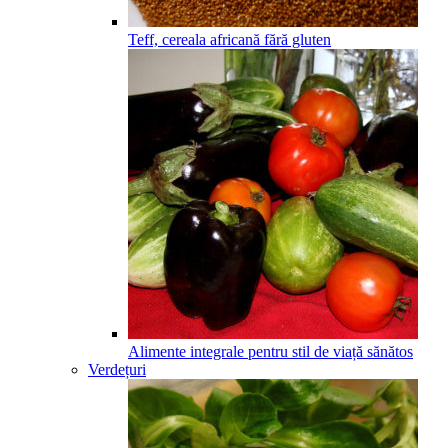
Teff, cereala africană fără gluten
Alimente integrale pentru stil de viață sănătos
Verdețuri