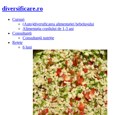
diversificare.ro
Cursuri
(Auto)diversificarea alimentației bebelușului
Alimentația copilului de 1-3 ani
Consultanță
Consultanță nutriție
Rețete
6 luni