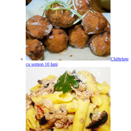
Chifteluțe
cu somon
10
luni