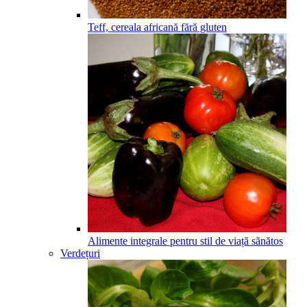
Teff, cereala africană fără gluten
Alimente integrale pentru stil de viață sănătos
Verdețuri