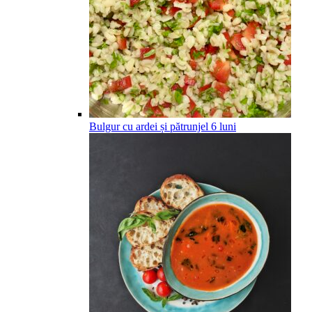
Bulgur cu ardei și pătrunjel
6
luni