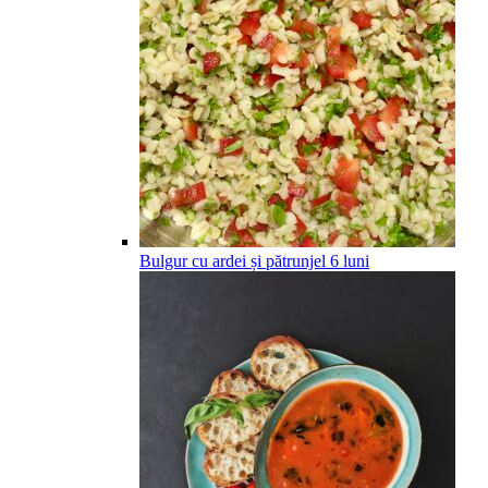
Bulgur cu ardei și pătrunjel
6
luni