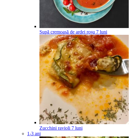
Supă cremoasă de ardei roșu
7
luni
Zucchini ravioli
7
luni
1-3 ani