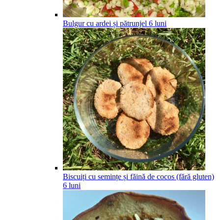
Bulgur cu ardei și pătrunjel
6
luni
Biscuiți cu semințe și făină de cocos (fără gluten)
6
luni