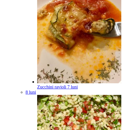
Zucchini ravioli
7
luni
8 luni