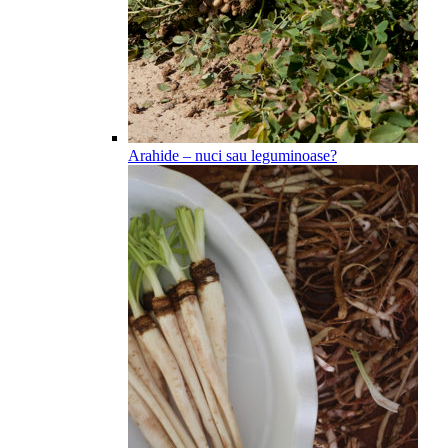
Arahide – nuci sau leguminoase?