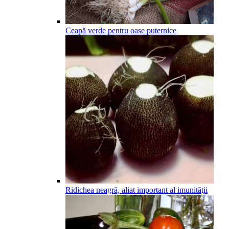
Ceapă verde pentru oase puternice
Ridichea neagră, aliat important al imunităţii