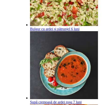
Bulgur cu ardei și pătrunjel
6
luni
Supă cremoasă de ardei roșu
7
luni