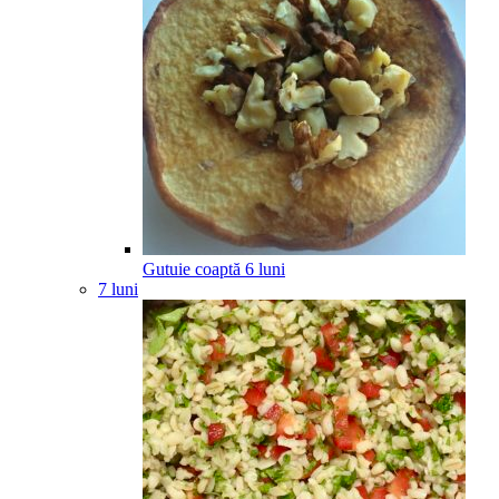
Gutuie coaptă
6
luni
7 luni