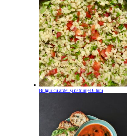
Bulgur cu ardei și pătrunjel
6
luni