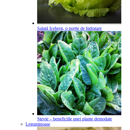
Salată Iceberg, o porție de hidratare
Ștevie – beneficiile unei plante demodate
Leguminoase