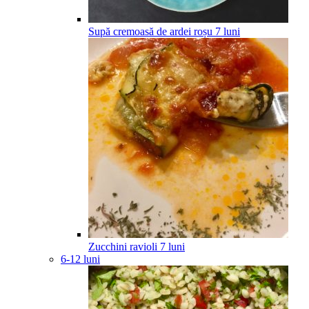
Supă cremoasă de ardei roșu
7
luni
Zucchini ravioli
7
luni
6-12 luni