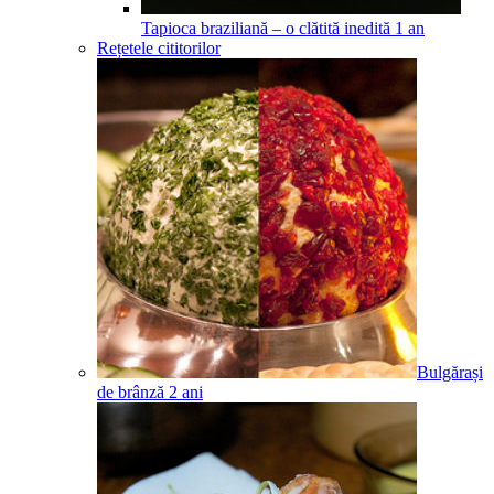
Tapioca braziliană – o clătită inedită
1
an
Rețetele cititorilor
Bulgărași
de brânză
2
ani