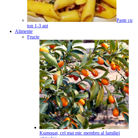
Paste cu
ton
1-3
ani
Alimente
Fructe
Kumquat, cel mai mic membru al familiei