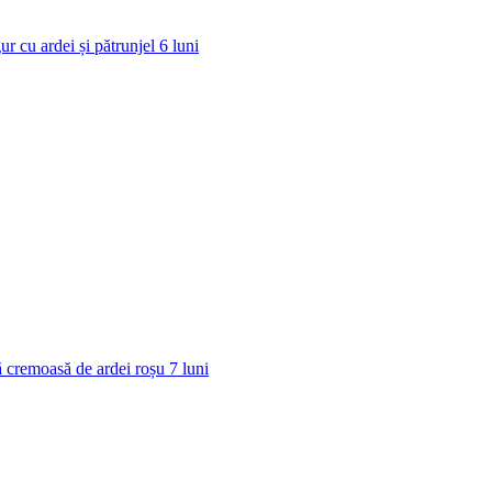
ur cu ardei și pătrunjel
6
luni
 cremoasă de ardei roșu
7
luni