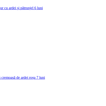
ur cu ardei și pătrunjel
6
luni
 cremoasă de ardei roșu
7
luni