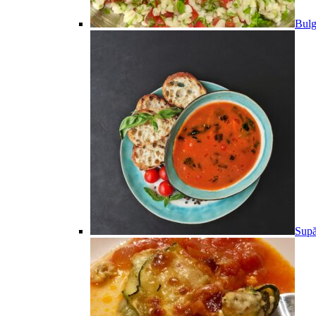
Bulg
Supă