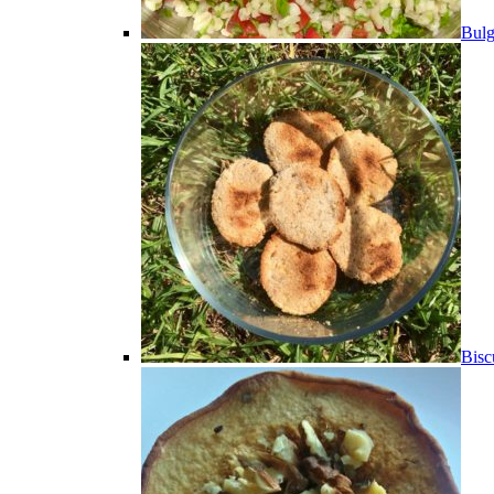
Bulg
Bisc