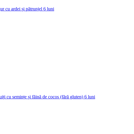
ur cu ardei și pătrunjel
6
luni
uiți cu semințe și făină de cocos (fără gluten)
6
luni