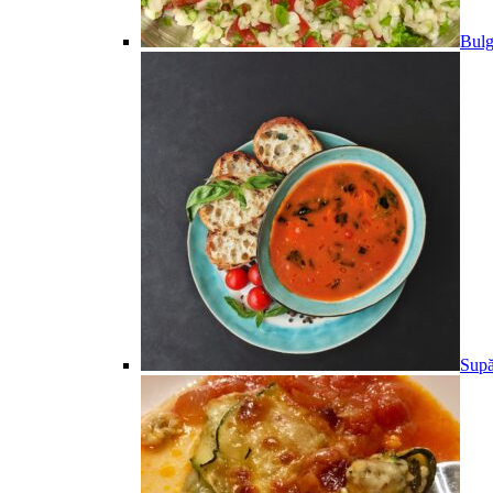
Bulg
Supă