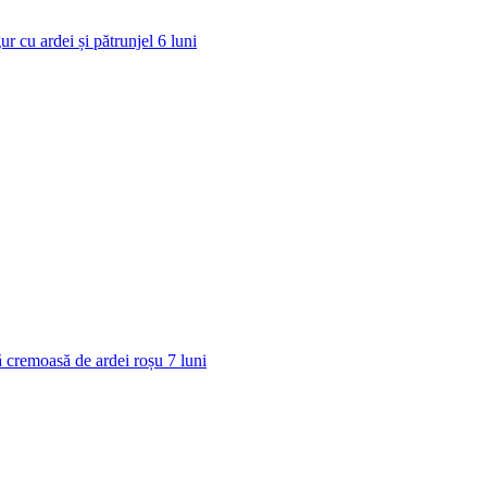
ur cu ardei și pătrunjel
6
luni
 cremoasă de ardei roșu
7
luni