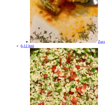
Zucc
6-12 luni