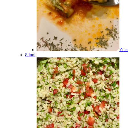
Zucc
8 luni