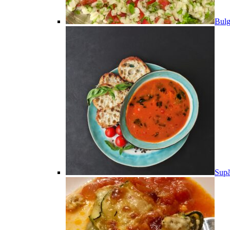
Bulg
Supă