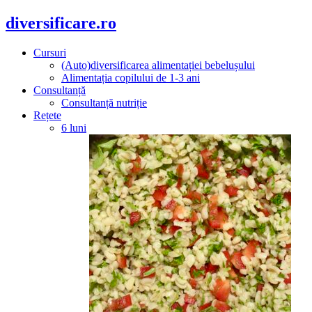
diversificare.ro
Cursuri
(Auto)diversificarea alimentației bebelușului
Alimentația copilului de 1-3 ani
Consultanță
Consultanță nutriție
Rețete
6 luni