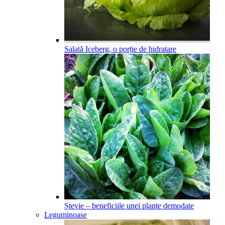
Salată Iceberg, o porție de hidratare
Ștevie – beneficiile unei plante demodate
Leguminoase