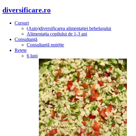
diversificare.ro
Cursuri
(Auto)diversificarea alimentației bebelușului
Alimentația copilului de 1-3 ani
Consultanță
Consultanță nutriție
Rețete
6 luni