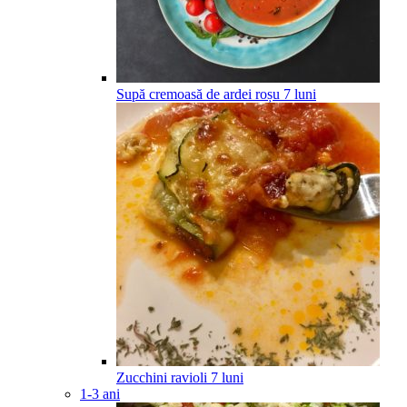
Supă cremoasă de ardei roșu
7
luni
Zucchini ravioli
7
luni
1-3 ani