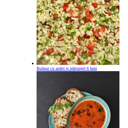
Bulgur cu ardei și pătrunjel
6
luni