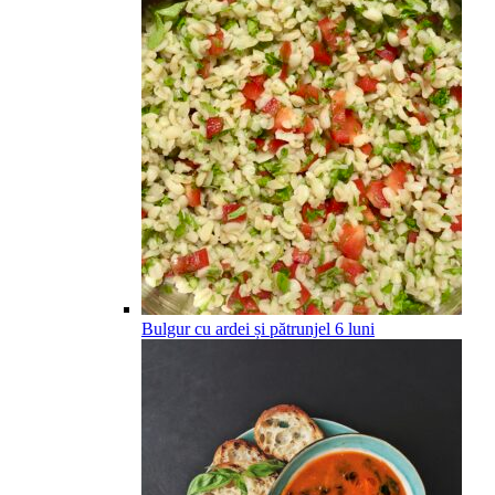
Bulgur cu ardei și pătrunjel
6
luni