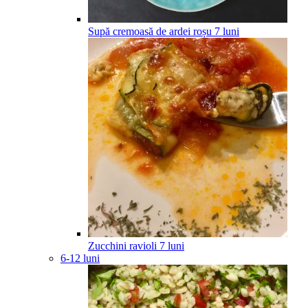
Supă cremoasă de ardei roșu
7
luni
Zucchini ravioli
7
luni
6-12 luni