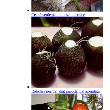
Ceapă verde pentru oase puternice
Ridichea neagră, aliat important al imunităţii