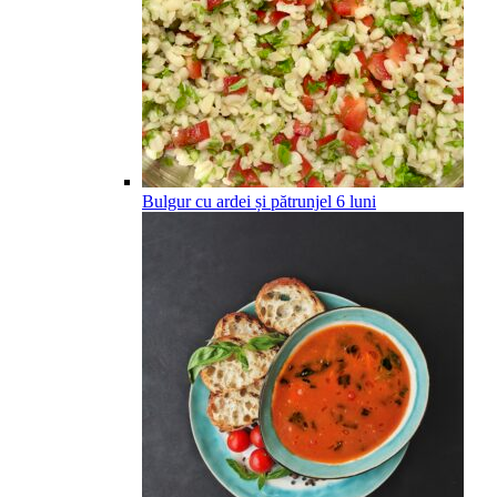
Bulgur cu ardei și pătrunjel
6
luni