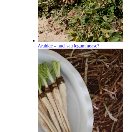
Arahide – nuci sau leguminoase?