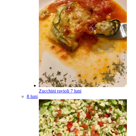
Zucchini ravioli
7
luni
8 luni