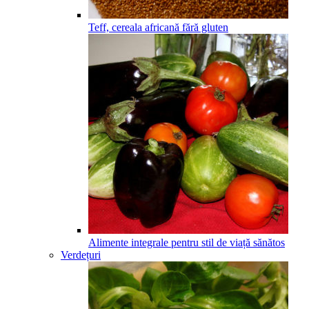
Teff, cereala africană fără gluten
Alimente integrale pentru stil de viață sănătos
Verdețuri