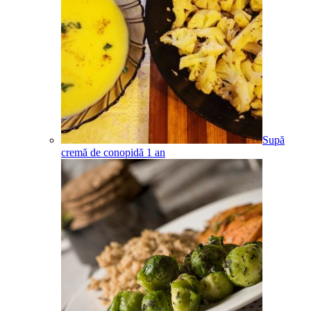
Supă
cremă de conopidă
1
an