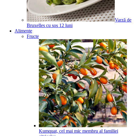
Varză de
Bruxelles cu sos
12
luni
Alimente
Fructe
Kumquat, cel mai mic membru al familiei