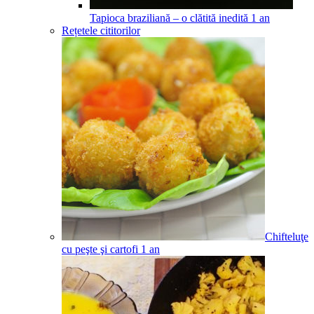
Tapioca braziliană – o clătită inedită
1
an
Rețetele cititorilor
Chifteluţe
cu peşte şi cartofi
1
an