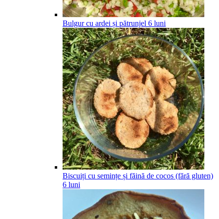
Bulgur cu ardei și pătrunjel
6
luni
Biscuiți cu semințe și făină de cocos (fără gluten)
6
luni