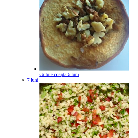
Gutuie coaptă
6
luni
7 luni