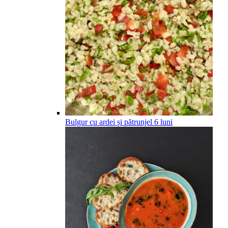
Bulgur cu ardei și pătrunjel
6
luni