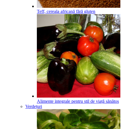
Teff, cereala africană fără gluten
Alimente integrale pentru stil de viață sănătos
Verdețuri