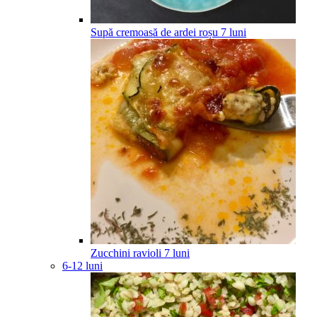
Supă cremoasă de ardei roșu
7
luni
Zucchini ravioli
7
luni
6-12 luni