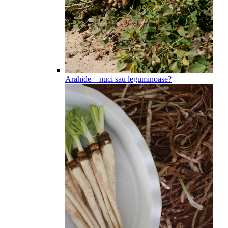
Arahide – nuci sau leguminoase?