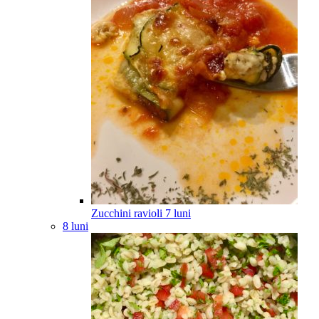
Zucchini ravioli
7
luni
8 luni