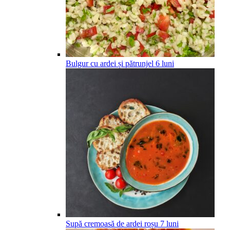
Bulgur cu ardei și pătrunjel
6
luni
Supă cremoasă de ardei roșu
7
luni