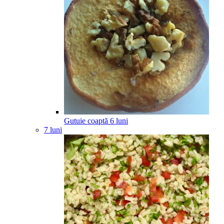
Gutuie coaptă
6
luni
7 luni