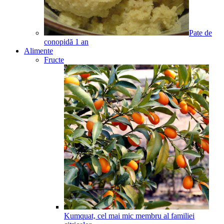
Pate de
conopidă
1
an
Alimente
Fructe
Kumquat, cel mai mic membru al familiei