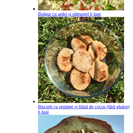
Bulgur cu ardei și pătrunjel
6
luni
Biscuiți cu semințe și făină de cocos (fără gluten)
6
luni