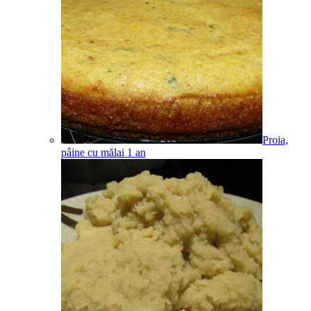
Proia,
pâine cu mălai
1
an