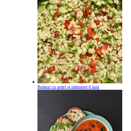
Bulgur cu ardei și pătrunjel
6
luni