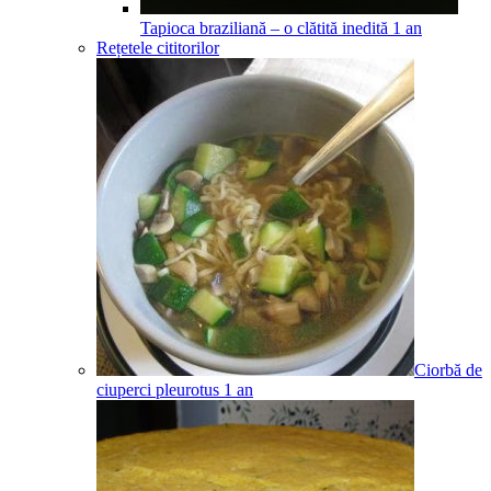
Tapioca braziliană – o clătită inedită
1
an
Rețetele cititorilor
Ciorbă de
ciuperci pleurotus
1
an