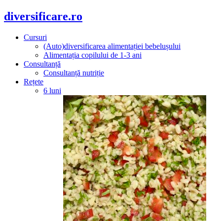
diversificare.ro
Cursuri
(Auto)diversificarea alimentației bebelușului
Alimentația copilului de 1-3 ani
Consultanță
Consultanță nutriție
Rețete
6 luni