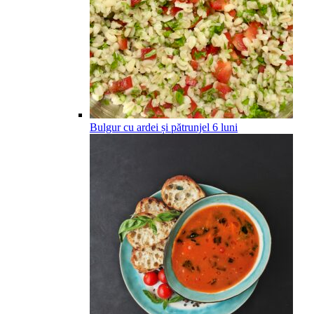
Bulgur cu ardei și pătrunjel
6
luni