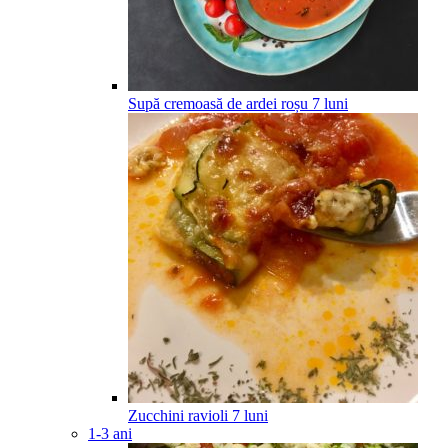
Supă cremoasă de ardei roșu
7
luni
Zucchini ravioli
7
luni
1-3 ani