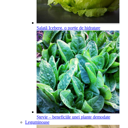
Salată Iceberg, o porție de hidratare
Ștevie – beneficiile unei plante demodate
Leguminoase