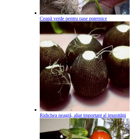
Ceapă verde pentru oase puternice
Ridichea neagră, aliat important al imunităţii