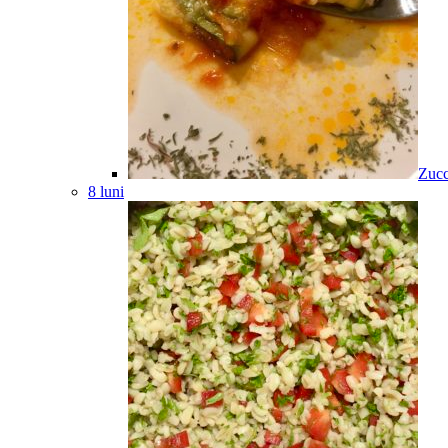
Zucc
8 luni