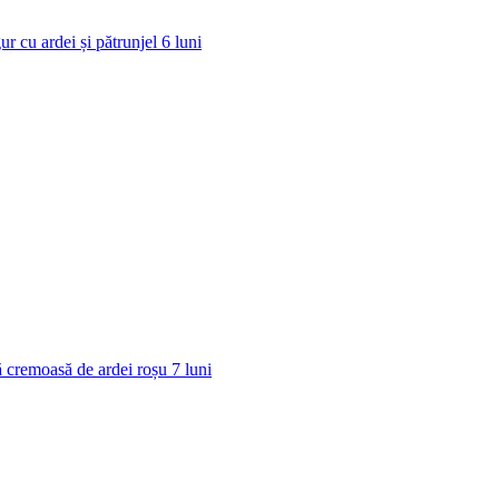
ur cu ardei și pătrunjel
6
luni
 cremoasă de ardei roșu
7
luni