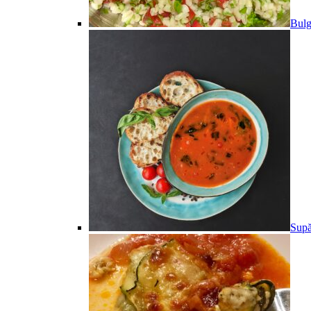
Bulg
Supă