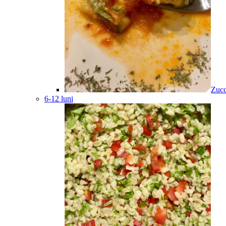
Zucc
6-12 luni