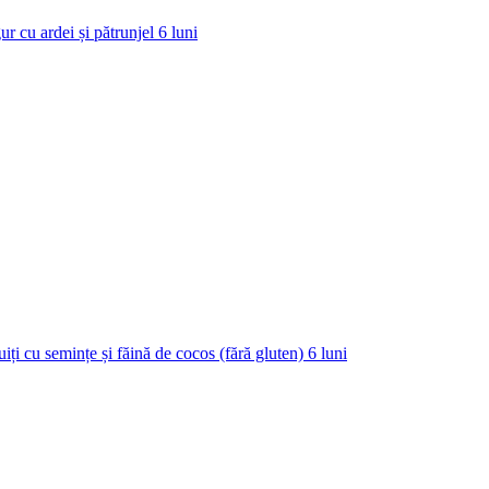
ur cu ardei și pătrunjel
6
luni
uiți cu semințe și făină de cocos (fără gluten)
6
luni