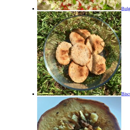
Bulg
Bisc