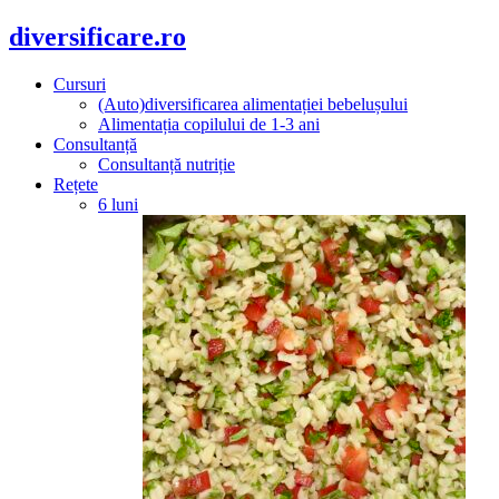
diversificare.ro
Cursuri
(Auto)diversificarea alimentației bebelușului
Alimentația copilului de 1-3 ani
Consultanță
Consultanță nutriție
Rețete
6 luni