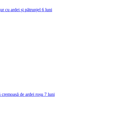
ur cu ardei și pătrunjel
6
luni
 cremoasă de ardei roșu
7
luni