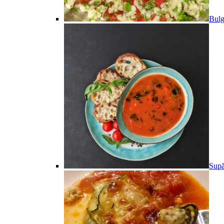
Bulg
Supă