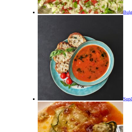
Bulg
Supă