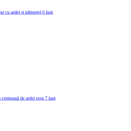
ur cu ardei și pătrunjel
6
luni
 cremoasă de ardei roșu
7
luni