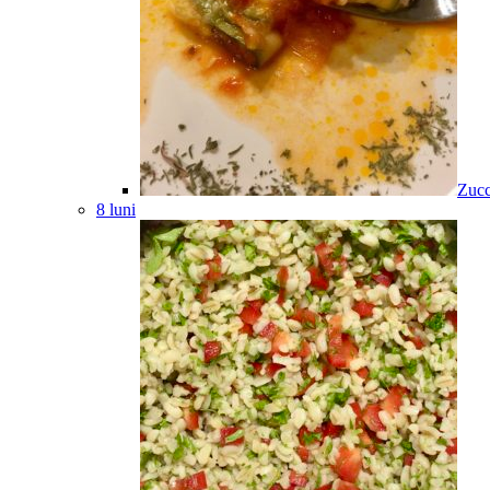
Zucc
8 luni