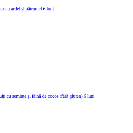
ur cu ardei și pătrunjel
6
luni
uiți cu semințe și făină de cocos (fără gluten)
6
luni