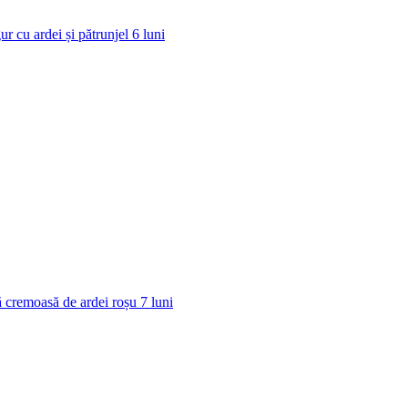
ur cu ardei și pătrunjel
6
luni
 cremoasă de ardei roșu
7
luni