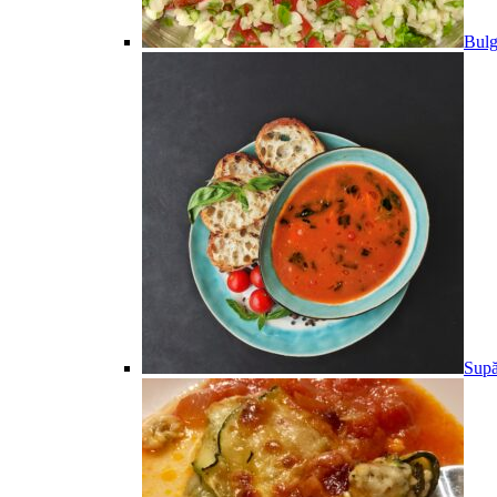
Bulg
Supă