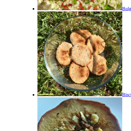
Bulg
Bisc