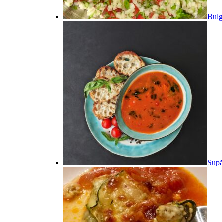
Bulg
Supă