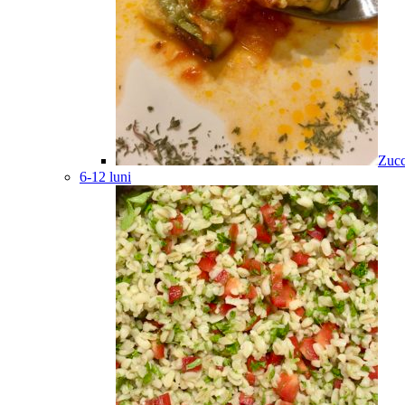
Zucc
6-12 luni