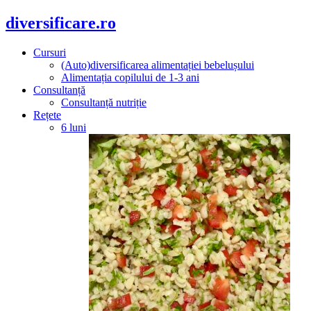
diversificare.ro
Cursuri
(Auto)diversificarea alimentației bebelușului
Alimentația copilului de 1-3 ani
Consultanță
Consultanță nutriție
Rețete
6 luni