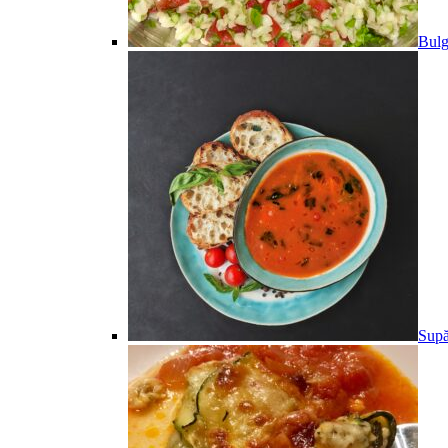
Bulg
Supă