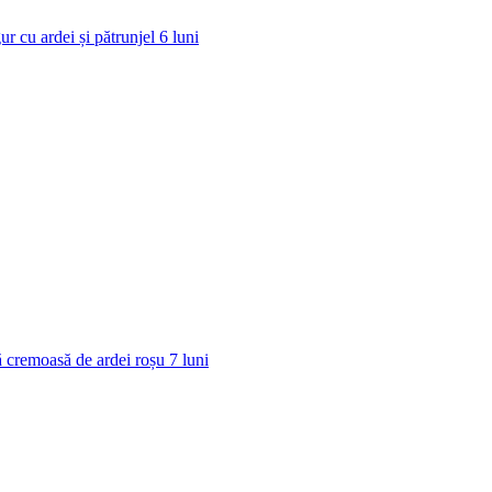
ur cu ardei și pătrunjel
6
luni
 cremoasă de ardei roșu
7
luni