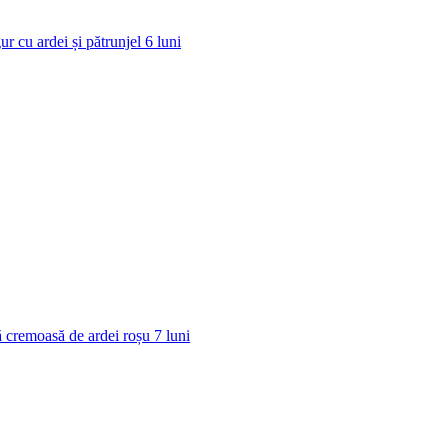
ur cu ardei și pătrunjel
6
luni
 cremoasă de ardei roșu
7
luni