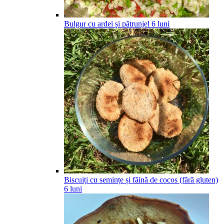
Bulgur cu ardei și pătrunjel
6
luni
Biscuiți cu semințe și făină de cocos (fără gluten)
6
luni