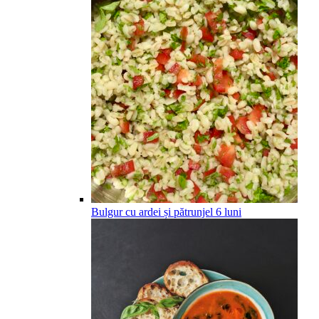
Bulgur cu ardei și pătrunjel
6
luni