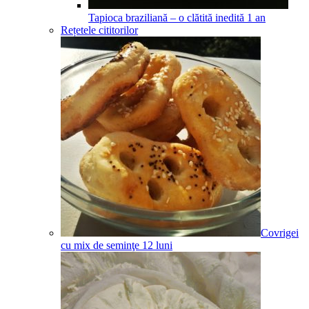
Tapioca braziliană – o clătită inedită
1
an
Rețetele cititorilor
Covrigei
cu mix de seminţe
12
luni