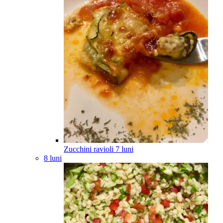
Zucchini ravioli
7
luni
8 luni