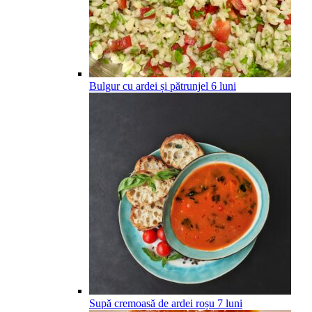
Bulgur cu ardei și pătrunjel
6
luni
Supă cremoasă de ardei roșu
7
luni