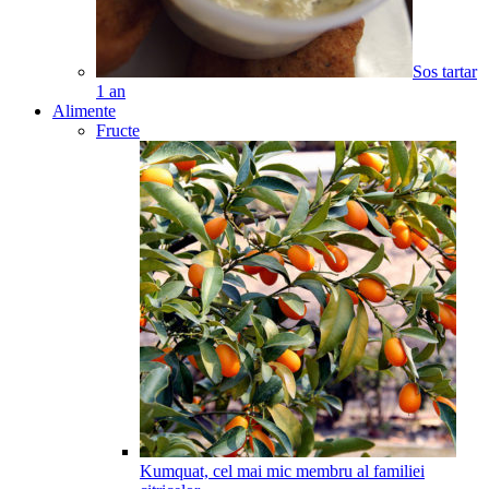
Sos tartar
1
an
Alimente
Fructe
Kumquat, cel mai mic membru al familiei