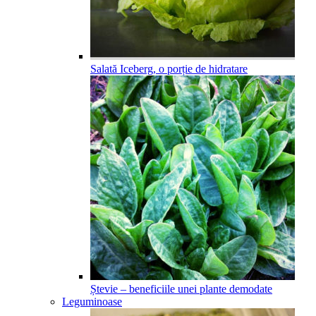
Salată Iceberg, o porție de hidratare
Ștevie – beneficiile unei plante demodate
Leguminoase