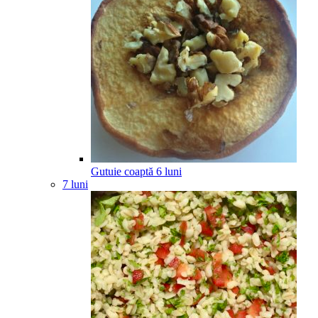
Gutuie coaptă
6
luni
7 luni