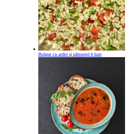
Bulgur cu ardei și pătrunjel
6
luni