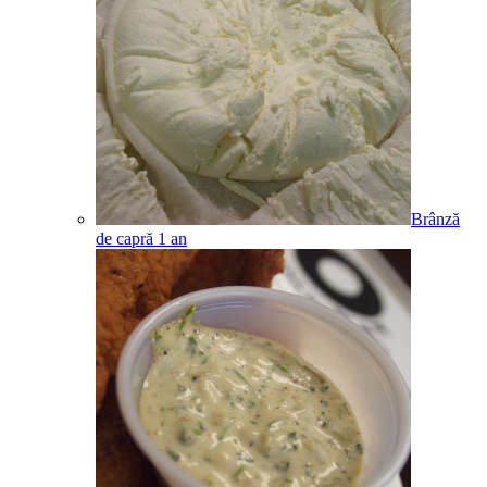
Brânză
de capră
1
an