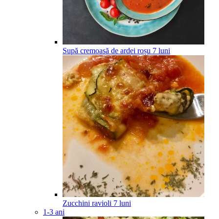
Supă cremoasă de ardei roșu
7
luni
Zucchini ravioli
7
luni
1-3 ani