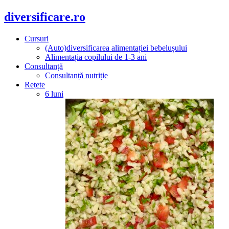
diversificare.ro
Cursuri
(Auto)diversificarea alimentației bebelușului
Alimentația copilului de 1-3 ani
Consultanță
Consultanță nutriție
Rețete
6 luni