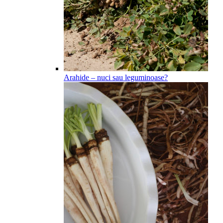
Arahide – nuci sau leguminoase?