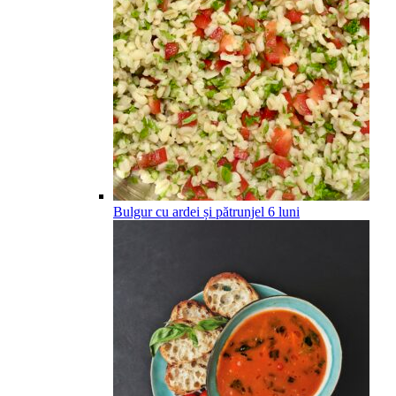
Bulgur cu ardei și pătrunjel
6
luni