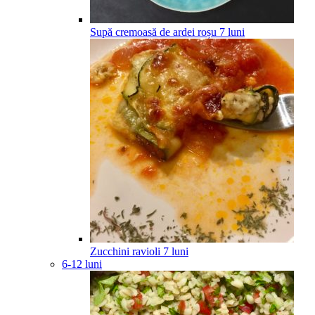
Supă cremoasă de ardei roșu
7
luni
Zucchini ravioli
7
luni
6-12 luni