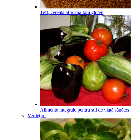
Teff, cereala africană fără gluten
Alimente integrale pentru stil de viață sănătos
Verdețuri