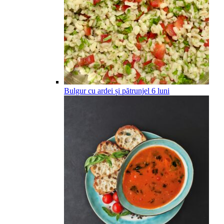
Bulgur cu ardei și pătrunjel
6
luni