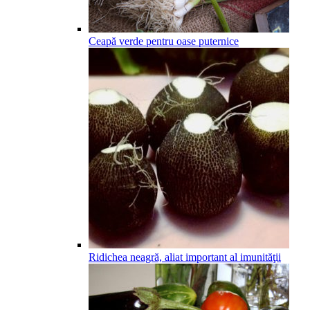
Ceapă verde pentru oase puternice
Ridichea neagră, aliat important al imunităţii