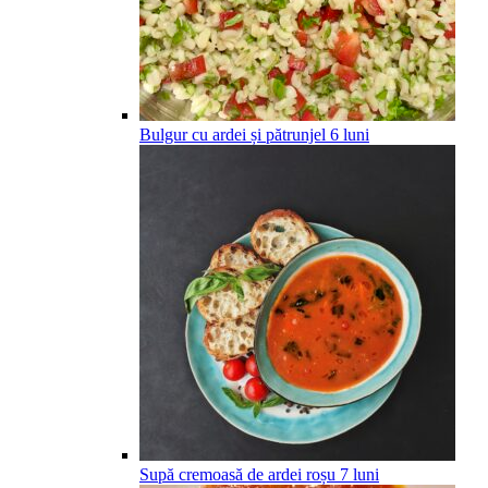
Bulgur cu ardei și pătrunjel
6
luni
Supă cremoasă de ardei roșu
7
luni