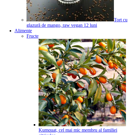
Tort cu
glazură de mango, raw vegan
12
luni
Alimente
Fructe
Kumquat, cel mai mic membru al familiei