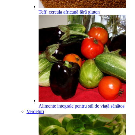
Teff, cereala africană fără gluten
Alimente integrale pentru stil de viață sănătos
Verdețuri