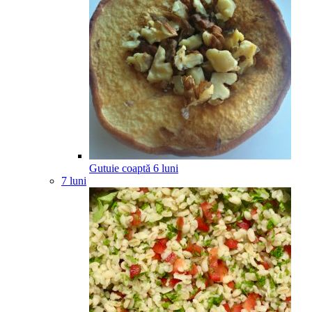
Gutuie coaptă
6
luni
7 luni