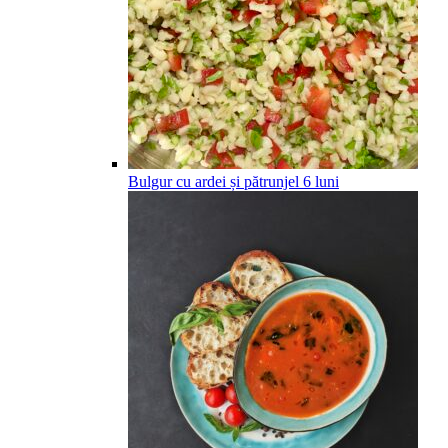
Bulgur cu ardei și pătrunjel
6
luni