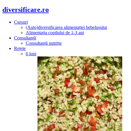
diversificare.ro
Cursuri
(Auto)diversificarea alimentației bebelușului
Alimentația copilului de 1-3 ani
Consultanță
Consultanță nutriție
Rețete
6 luni