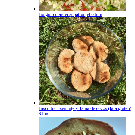
Bulgur cu ardei și pătrunjel
6
luni
Biscuiți cu semințe și făină de cocos (fără gluten)
6
luni