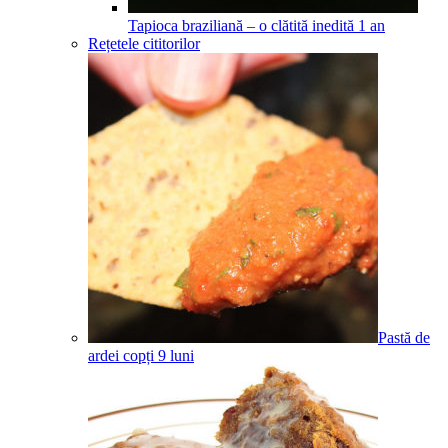
Tapioca braziliană – o clătită inedită
1
an
Rețetele cititorilor
Pastă de
ardei copți
9
luni