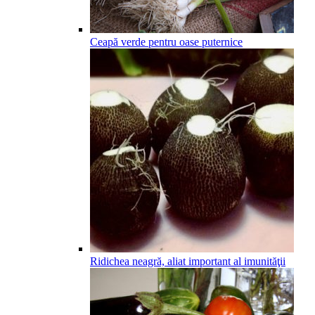
Ceapă verde pentru oase puternice
Ridichea neagră, aliat important al imunităţii