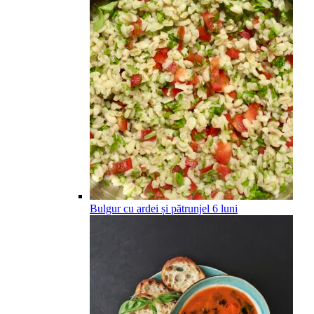
Bulgur cu ardei și pătrunjel
6
luni