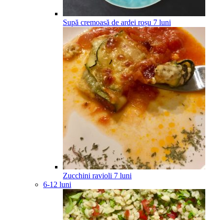
Supă cremoasă de ardei roșu
7
luni
Zucchini ravioli
7
luni
6-12 luni