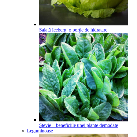
Salată Iceberg, o porție de hidratare
Ștevie – beneficiile unei plante demodate
Leguminoase