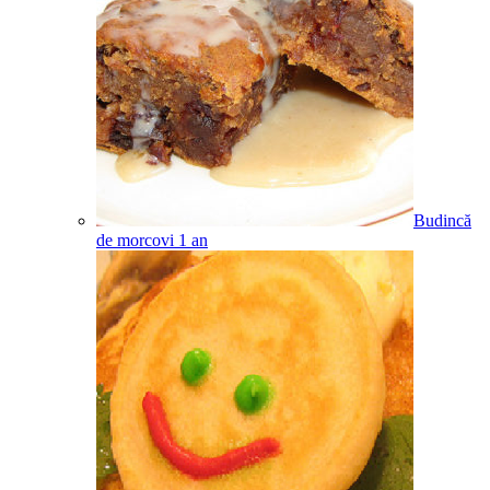
Budincă
de morcovi
1
an