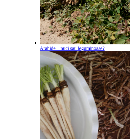
Arahide – nuci sau leguminoase?