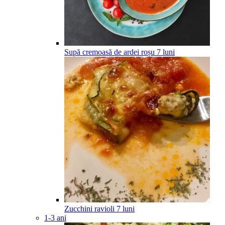
Supă cremoasă de ardei roșu
7
luni
Zucchini ravioli
7
luni
1-3 ani