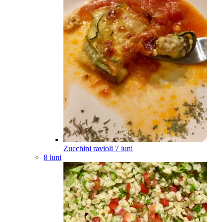
Zucchini ravioli
7
luni
8 luni