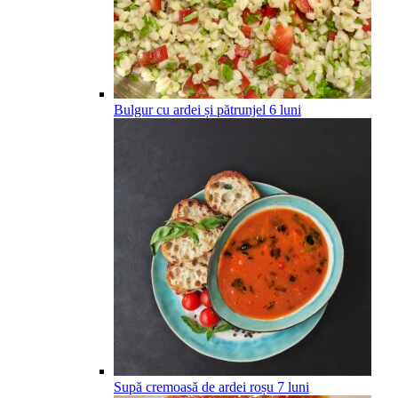
Bulgur cu ardei și pătrunjel
6
luni
Supă cremoasă de ardei roșu
7
luni