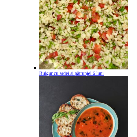
Bulgur cu ardei și pătrunjel
6
luni