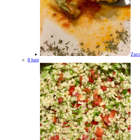
Zucc
8 luni