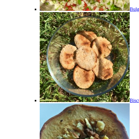
Bulg
Bisc