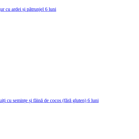
ur cu ardei și pătrunjel
6
luni
uiți cu semințe și făină de cocos (fără gluten)
6
luni