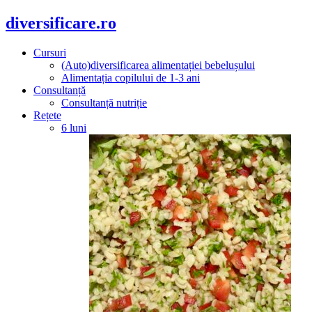
diversificare.ro
Cursuri
(Auto)diversificarea alimentației bebelușului
Alimentația copilului de 1-3 ani
Consultanță
Consultanță nutriție
Rețete
6 luni