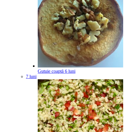
Gutuie coaptă
6
luni
7 luni