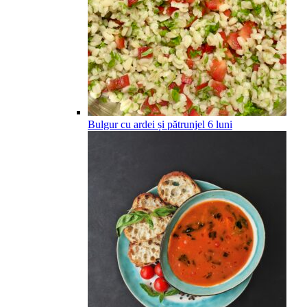
Bulgur cu ardei și pătrunjel
6
luni