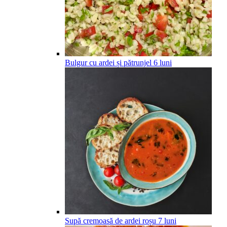
Bulgur cu ardei și pătrunjel
6
luni
Supă cremoasă de ardei roșu
7
luni