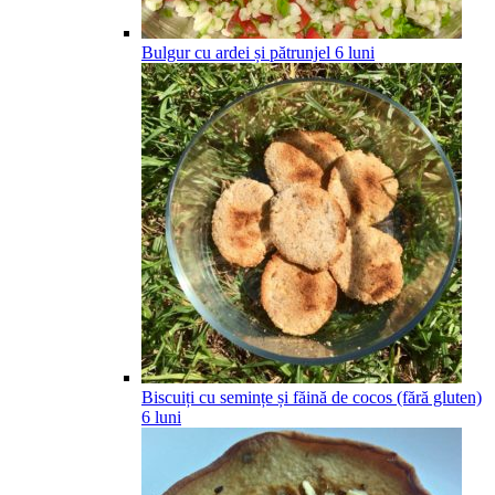
Bulgur cu ardei și pătrunjel
6
luni
Biscuiți cu semințe și făină de cocos (fără gluten)
6
luni