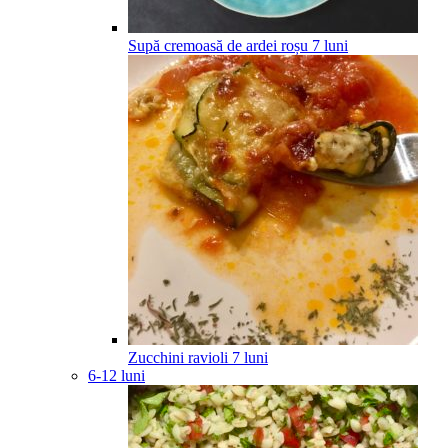
Supă cremoasă de ardei roșu
7
luni
Zucchini ravioli
7
luni
6-12 luni