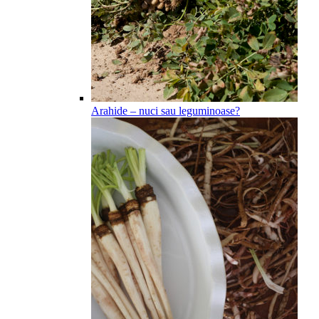
Arahide – nuci sau leguminoase?