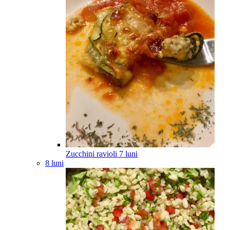
Zucchini ravioli
7
luni
8 luni