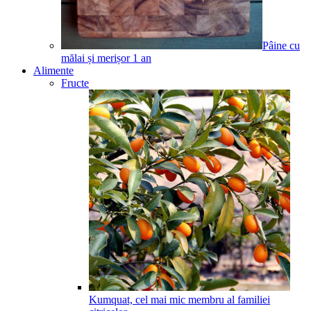
Pâine cu
mălai și merișor
1
an
Alimente
Fructe
Kumquat, cel mai mic membru al familiei