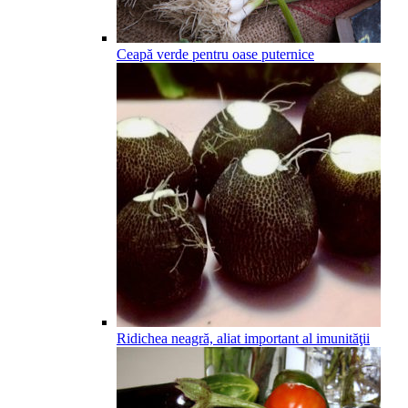
Ceapă verde pentru oase puternice
Ridichea neagră, aliat important al imunităţii