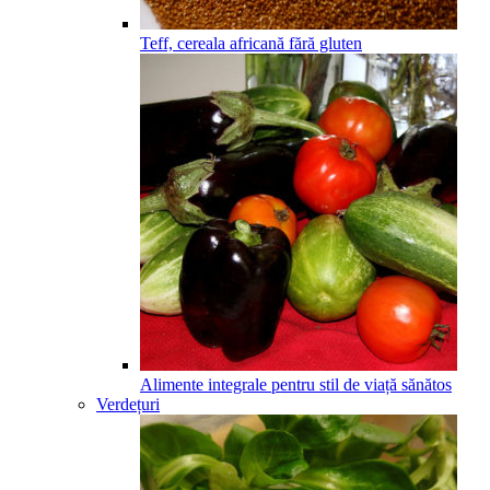
Teff, cereala africană fără gluten
Alimente integrale pentru stil de viață sănătos
Verdețuri