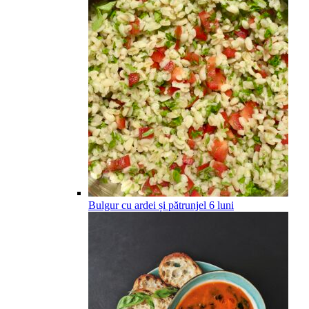
Bulgur cu ardei și pătrunjel
6
luni