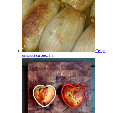
Ceapă
umplută cu orez
1
an