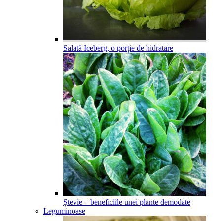
Salată Iceberg, o porție de hidratare
Ștevie – beneficiile unei plante demodate
Leguminoase