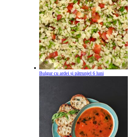
Bulgur cu ardei și pătrunjel
6
luni