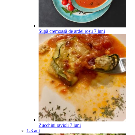
Supă cremoasă de ardei roșu
7
luni
Zucchini ravioli
7
luni
1-3 ani