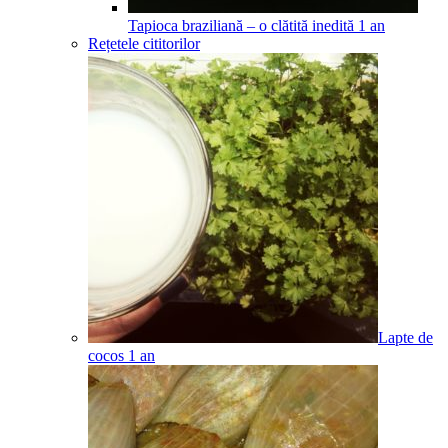
Tapioca braziliană – o clătită inedită
1
an
Rețetele cititorilor
Lapte de
cocos
1
an