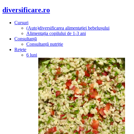
diversificare.ro
Cursuri
(Auto)diversificarea alimentației bebelușului
Alimentația copilului de 1-3 ani
Consultanță
Consultanță nutriție
Rețete
6 luni