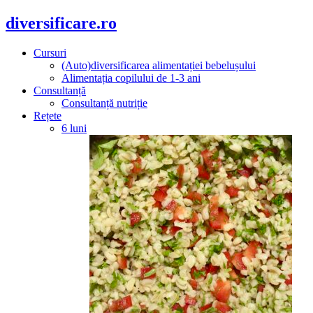
diversificare.ro
Cursuri
(Auto)diversificarea alimentației bebelușului
Alimentația copilului de 1-3 ani
Consultanță
Consultanță nutriție
Rețete
6 luni