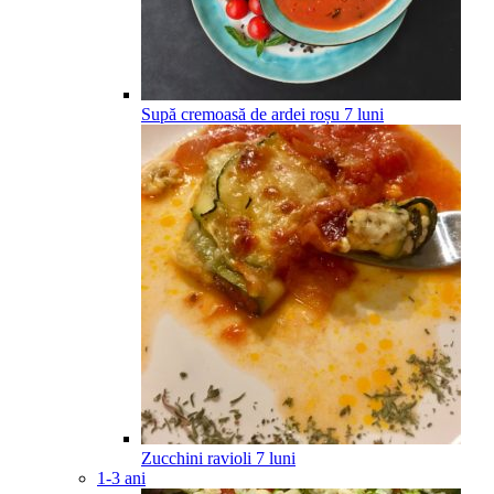
Supă cremoasă de ardei roșu
7
luni
Zucchini ravioli
7
luni
1-3 ani