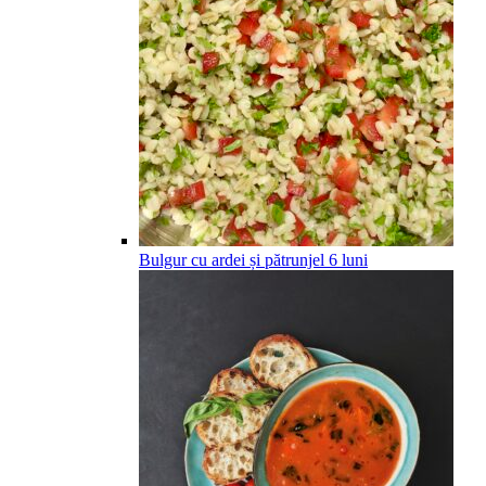
Bulgur cu ardei și pătrunjel
6
luni