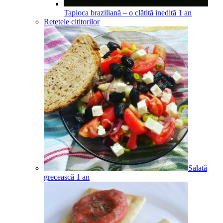
Tapioca braziliană – o clătită inedită
1
an
Rețetele cititorilor
Salată
grecească
1
an