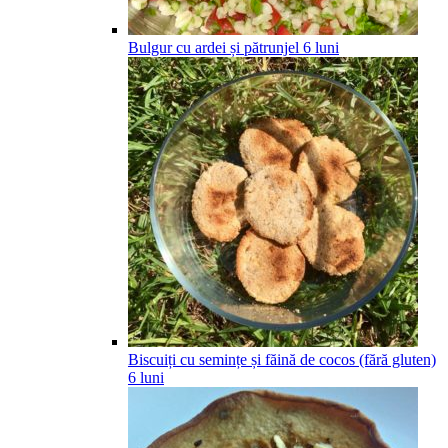
Bulgur cu ardei și pătrunjel
6
luni
Biscuiți cu semințe și făină de cocos (fără gluten)
6
luni