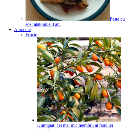
Paste cu
sos ratatouille
3
ani
Alimente
Fructe
Kumquat, cel mai mic membru al familiei