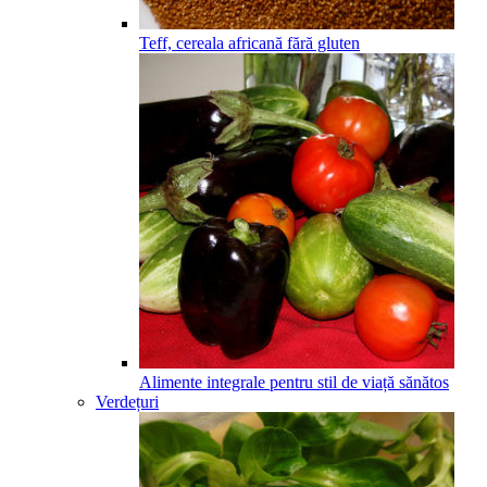
Teff, cereala africană fără gluten
Alimente integrale pentru stil de viață sănătos
Verdețuri