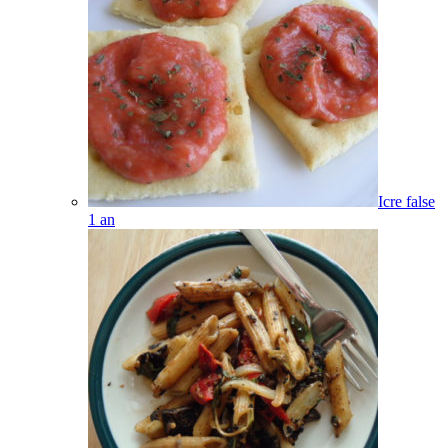
Icre false
1
an