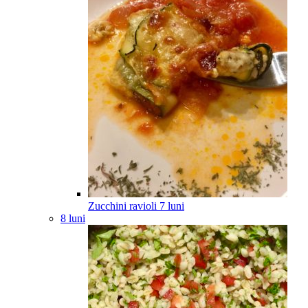
Zucchini ravioli
7
luni
8 luni