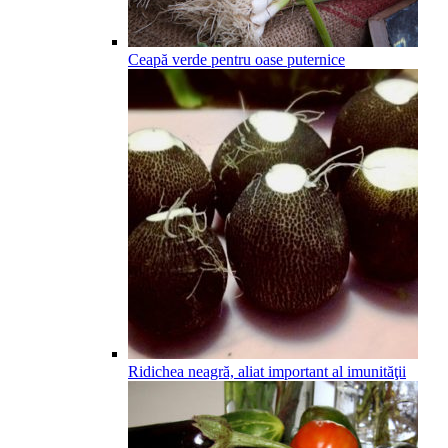
Ceapă verde pentru oase puternice
Ridichea neagră, aliat important al imunităţii