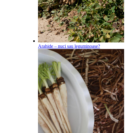
Arahide – nuci sau leguminoase?