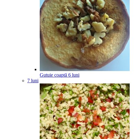
Gutuie coaptă
6
luni
7 luni