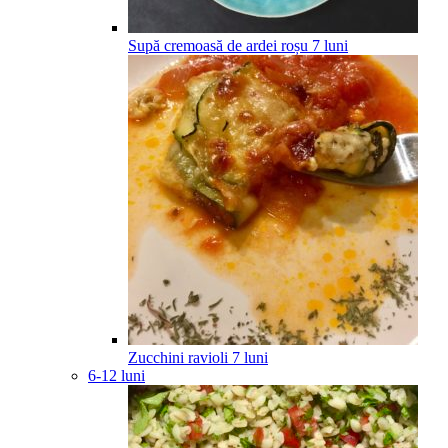
Supă cremoasă de ardei roșu
7
luni
Zucchini ravioli
7
luni
6-12 luni