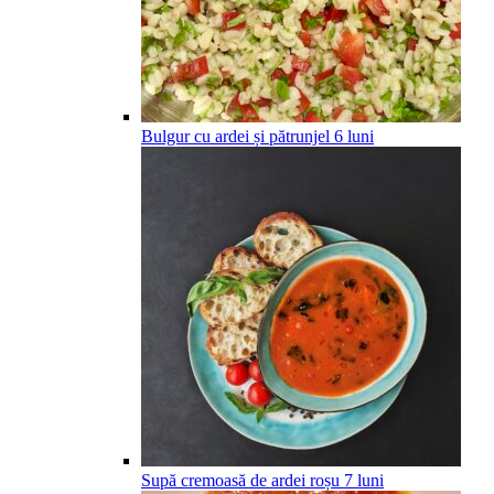
Bulgur cu ardei și pătrunjel
6
luni
Supă cremoasă de ardei roșu
7
luni