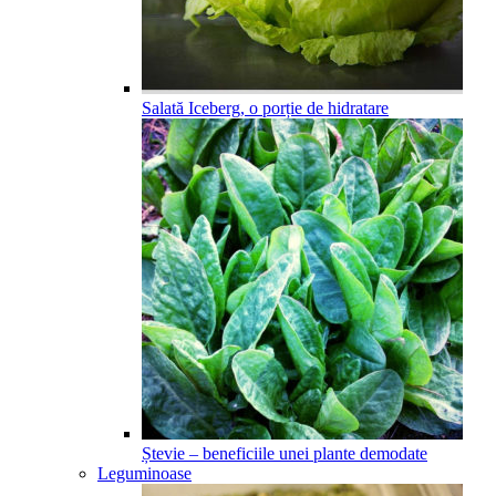
Salată Iceberg, o porție de hidratare
Ștevie – beneficiile unei plante demodate
Leguminoase