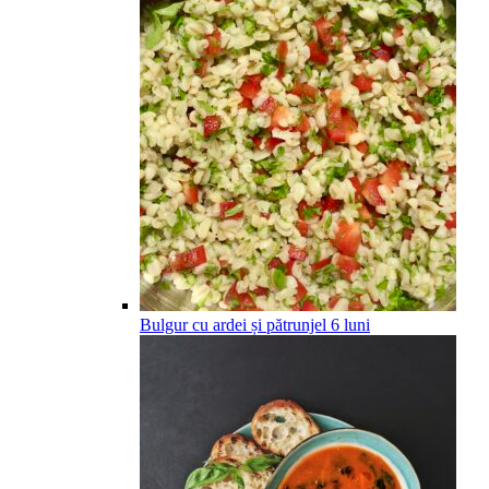
Bulgur cu ardei și pătrunjel
6
luni