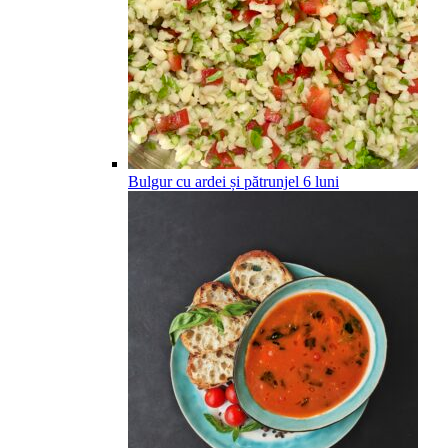
Bulgur cu ardei și pătrunjel
6
luni