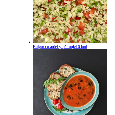
Bulgur cu ardei și pătrunjel
6
luni