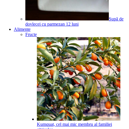
Supă de
dovlecei cu parmezan
12
luni
Alimente
Fructe
Kumquat, cel mai mic membru al familiei