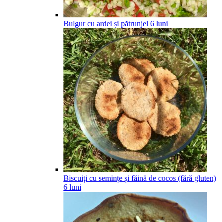
Bulgur cu ardei și pătrunjel
6
luni
Biscuiți cu semințe și făină de cocos (fără gluten)
6
luni