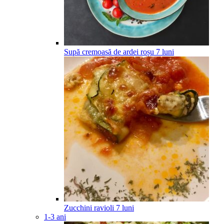
Supă cremoasă de ardei roșu
7
luni
Zucchini ravioli
7
luni
1-3 ani