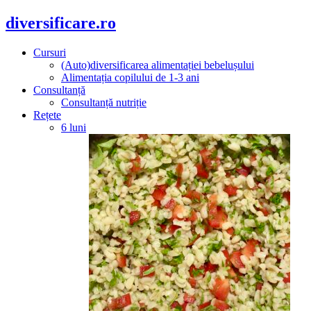
diversificare.ro
Cursuri
(Auto)diversificarea alimentației bebelușului
Alimentația copilului de 1-3 ani
Consultanță
Consultanță nutriție
Rețete
6 luni