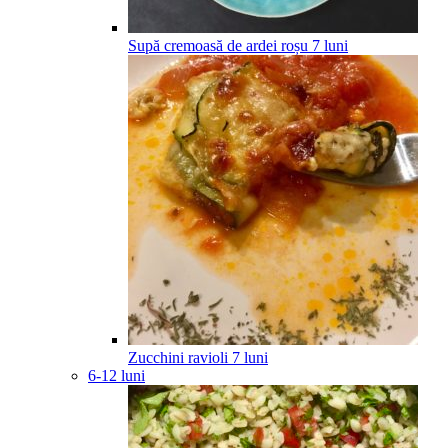
Supă cremoasă de ardei roșu
7
luni
Zucchini ravioli
7
luni
6-12 luni