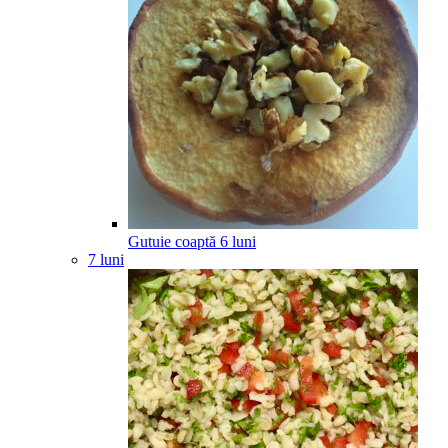
Gutuie coaptă
6
luni
7 luni