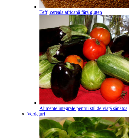
Teff, cereala africană fără gluten
Alimente integrale pentru stil de viață sănătos
Verdețuri