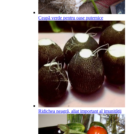
Ceapă verde pentru oase puternice
Ridichea neagră, aliat important al imunităţii