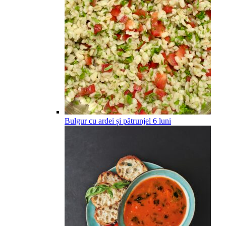
Bulgur cu ardei și pătrunjel
6
luni