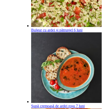
Bulgur cu ardei și pătrunjel
6
luni
Supă cremoasă de ardei roșu
7
luni