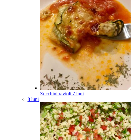
Zucchini ravioli
7
luni
8 luni