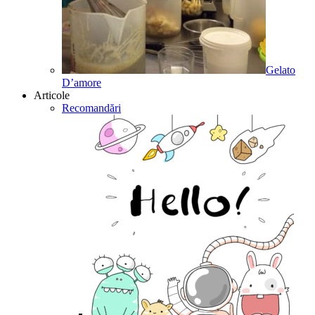
Gelato
D’amore
Articole
Recomandări