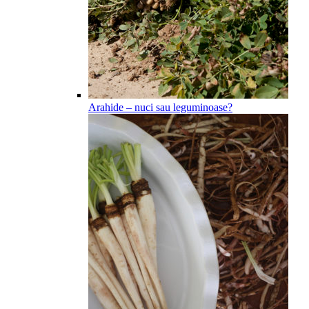
Arahide – nuci sau leguminoase?