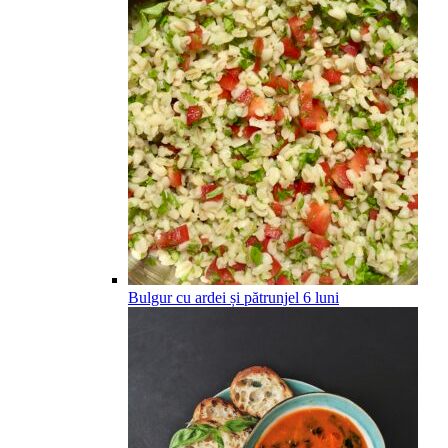
Bulgur cu ardei și pătrunjel
6
luni