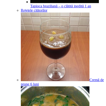
Tapioca braziliană – o clătită inedită
1
an
Rețetele cititorilor
Cremă de
prune
6
luni