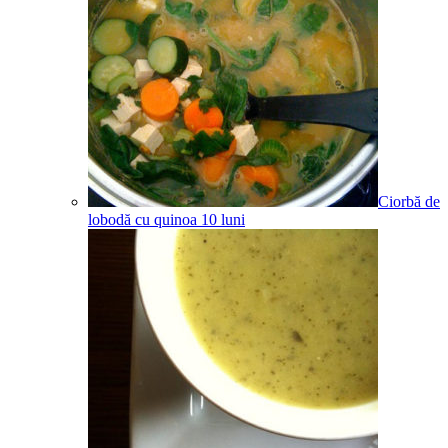
Ciorbă de
lobodă cu quinoa
10
luni