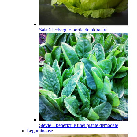
Salată Iceberg, o porție de hidratare
Ștevie – beneficiile unei plante demodate
Leguminoase