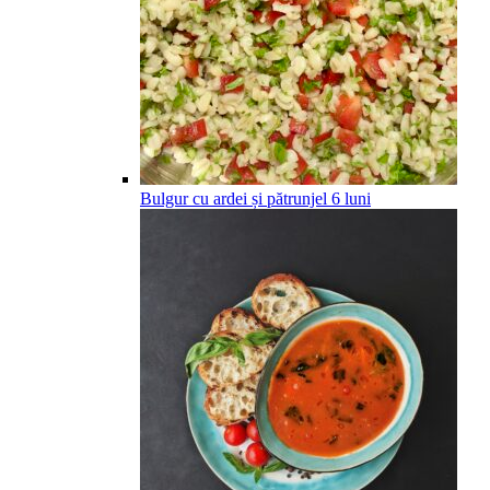
Bulgur cu ardei și pătrunjel
6
luni