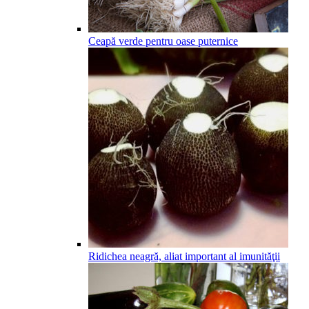
Ceapă verde pentru oase puternice
Ridichea neagră, aliat important al imunităţii