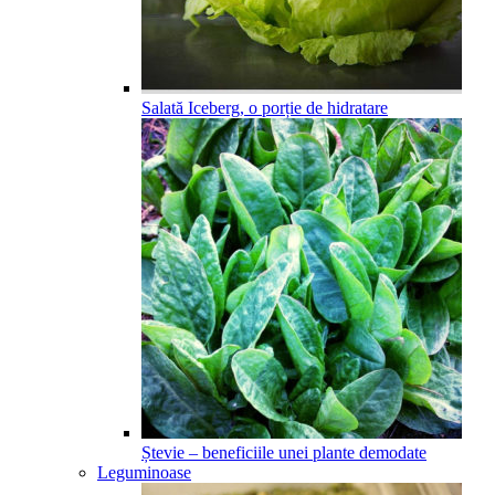
Salată Iceberg, o porție de hidratare
Ștevie – beneficiile unei plante demodate
Leguminoase