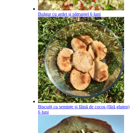
Bulgur cu ardei și pătrunjel
6
luni
Biscuiți cu semințe și făină de cocos (fără gluten)
6
luni