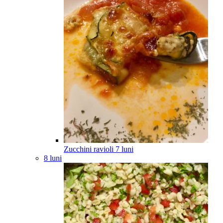
Zucchini ravioli
7
luni
8 luni