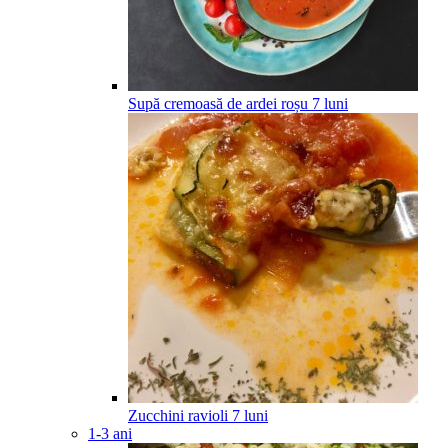
Supă cremoasă de ardei roșu
7
luni
Zucchini ravioli
7
luni
1-3 ani