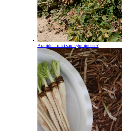
Arahide – nuci sau leguminoase?