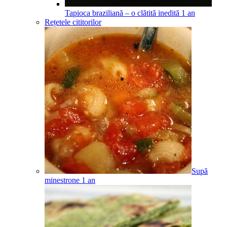
Tapioca braziliană – o clătită inedită
1
an
Rețetele cititorilor
Supă
minestrone
1
an