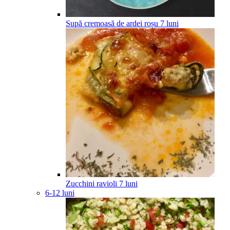
Supă cremoasă de ardei roșu
7
luni
Zucchini ravioli
7
luni
6-12 luni