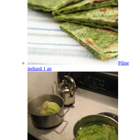
Pâine
indiană
1
an