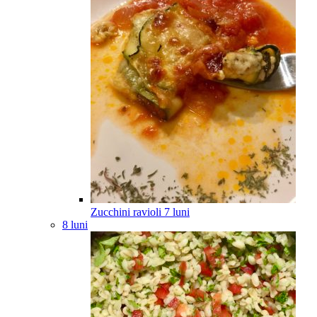
Zucchini ravioli
7
luni
8 luni