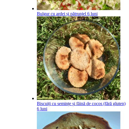
Bulgur cu ardei și pătrunjel
6
luni
Biscuiți cu semințe și făină de cocos (fără gluten)
6
luni