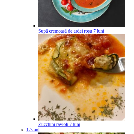
Supă cremoasă de ardei roșu
7
luni
Zucchini ravioli
7
luni
1-3 ani