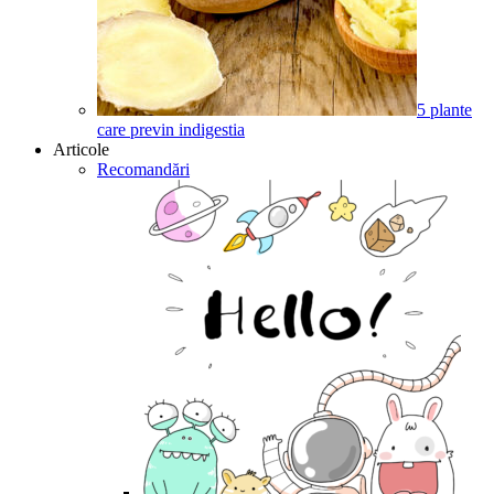
5 plante
care previn indigestia
Articole
Recomandări