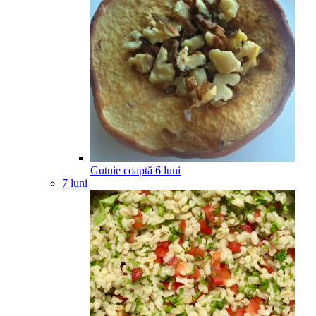
Gutuie coaptă
6
luni
7 luni