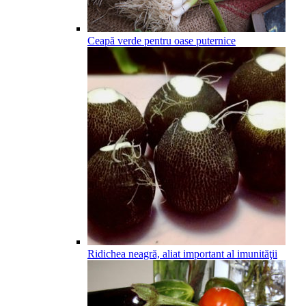
Ceapă verde pentru oase puternice
Ridichea neagră, aliat important al imunităţii