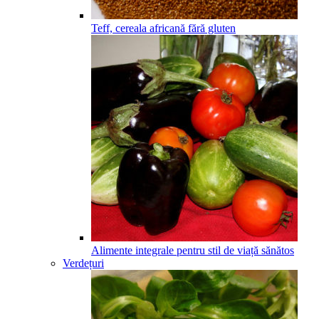
Teff, cereala africană fără gluten
Alimente integrale pentru stil de viață sănătos
Verdețuri