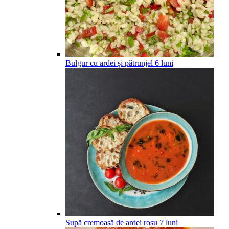
Bulgur cu ardei și pătrunjel
6
luni
Supă cremoasă de ardei roșu
7
luni