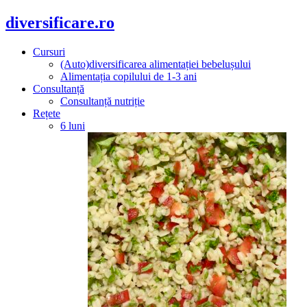
diversificare.ro
Cursuri
(Auto)diversificarea alimentației bebelușului
Alimentația copilului de 1-3 ani
Consultanță
Consultanță nutriție
Rețete
6 luni