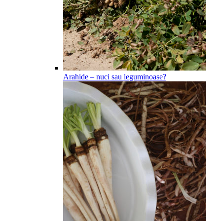
Arahide – nuci sau leguminoase?