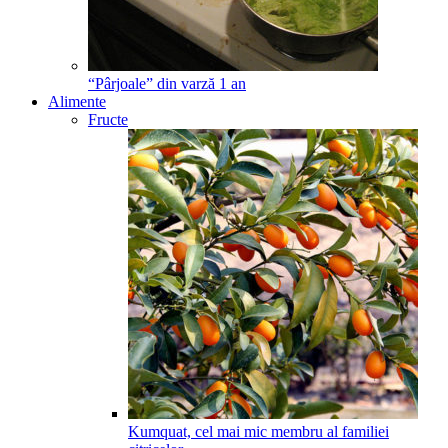
“Pârjoale” din varză
1
an
Alimente
Fructe
Kumquat, cel mai mic membru al familiei