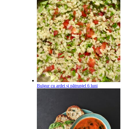
Bulgur cu ardei și pătrunjel
6
luni