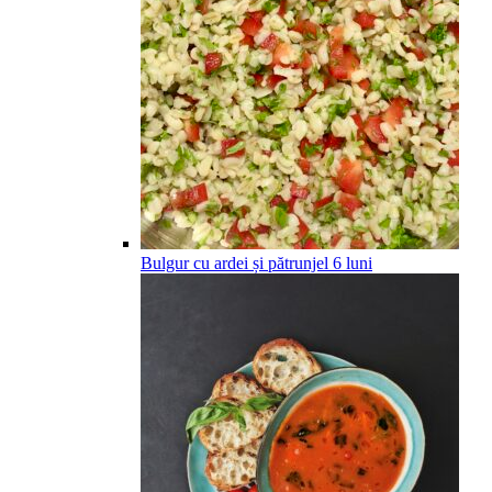
Bulgur cu ardei și pătrunjel
6
luni