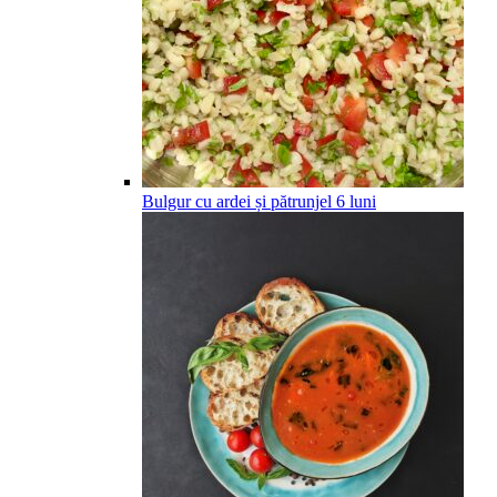
Bulgur cu ardei și pătrunjel
6
luni