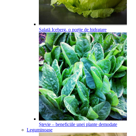
Salată Iceberg, o porție de hidratare
Ștevie – beneficiile unei plante demodate
Leguminoase