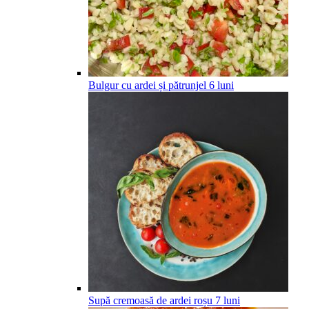
Bulgur cu ardei și pătrunjel
6
luni
Supă cremoasă de ardei roșu
7
luni