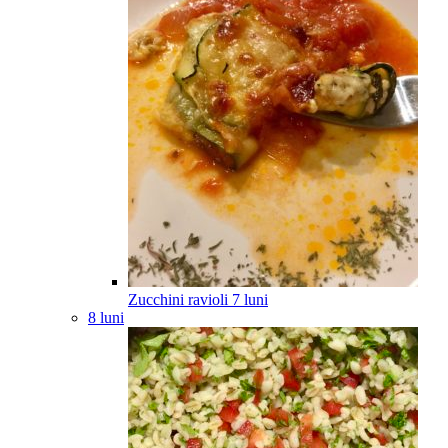
Zucchini ravioli
7
luni
8 luni