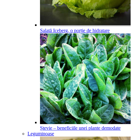
Salată Iceberg, o porție de hidratare
Ștevie – beneficiile unei plante demodate
Leguminoase