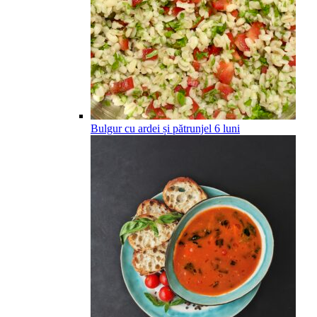
Bulgur cu ardei și pătrunjel
6
luni