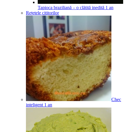
Tapioca braziliană – o clătită inedită
1
an
Rețetele cititorilor
Chec
inteligent
1
an