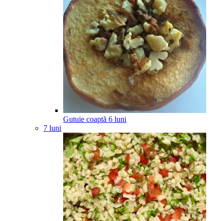
Gutuie coaptă
6
luni
7 luni