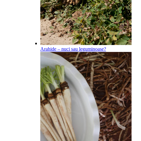
Arahide – nuci sau leguminoase?