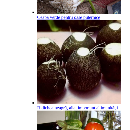
Ceapă verde pentru oase puternice
Ridichea neagră, aliat important al imunităţii