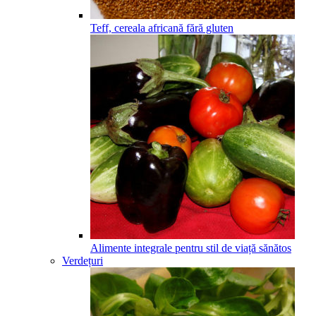
Teff, cereala africană fără gluten
Alimente integrale pentru stil de viață sănătos
Verdețuri