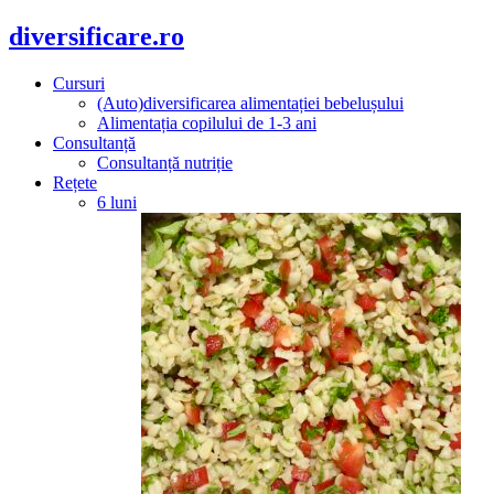
diversificare.ro
Cursuri
(Auto)diversificarea alimentației bebelușului
Alimentația copilului de 1-3 ani
Consultanță
Consultanță nutriție
Rețete
6 luni