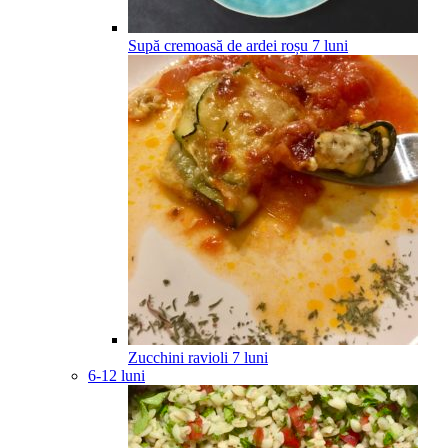
Supă cremoasă de ardei roșu
7
luni
Zucchini ravioli
7
luni
6-12 luni