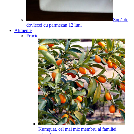
Supă de
dovlecei cu parmezan
12
luni
Alimente
Fructe
Kumquat, cel mai mic membru al familiei