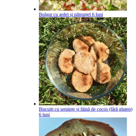
Bulgur cu ardei și pătrunjel
6
luni
Biscuiți cu semințe și făină de cocos (fără gluten)
6
luni