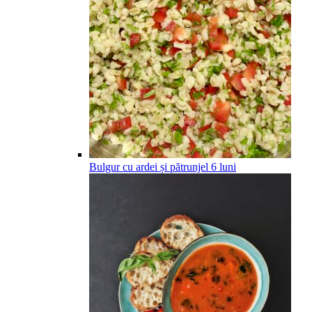
Bulgur cu ardei și pătrunjel
6
luni