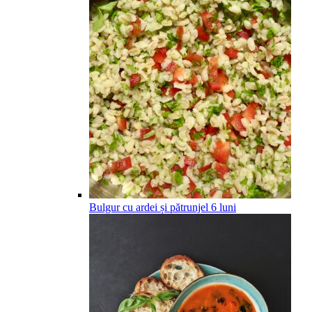
Bulgur cu ardei și pătrunjel
6
luni