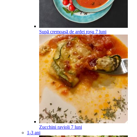
Supă cremoasă de ardei roșu
7
luni
Zucchini ravioli
7
luni
1-3 ani