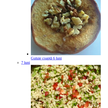
Gutuie coaptă
6
luni
7 luni