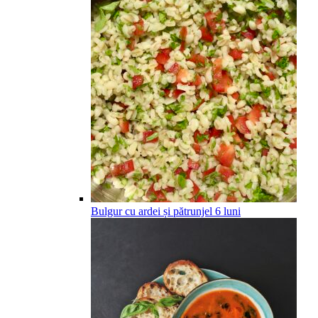
Bulgur cu ardei și pătrunjel
6
luni