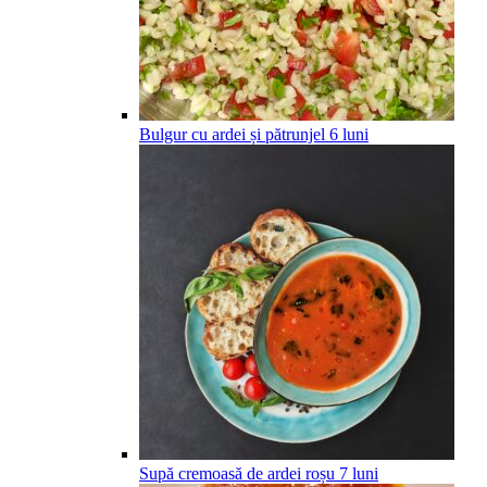
Bulgur cu ardei și pătrunjel
6
luni
Supă cremoasă de ardei roșu
7
luni