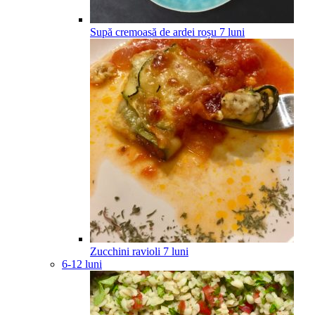
Supă cremoasă de ardei roșu
7
luni
Zucchini ravioli
7
luni
6-12 luni