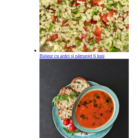
Bulgur cu ardei și pătrunjel
6
luni