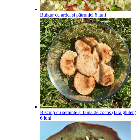
Bulgur cu ardei și pătrunjel
6
luni
Biscuiți cu semințe și făină de cocos (fără gluten)
6
luni