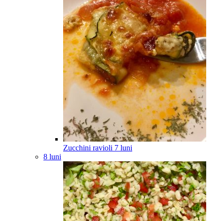
Zucchini ravioli
7
luni
8 luni