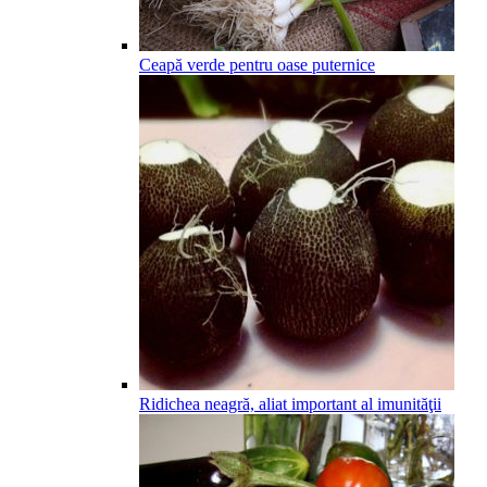
Ceapă verde pentru oase puternice
Ridichea neagră, aliat important al imunităţii