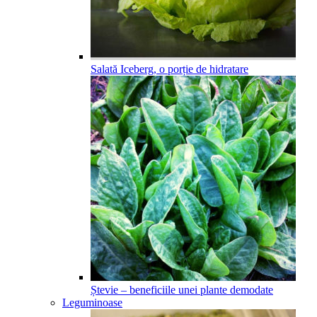
Salată Iceberg, o porție de hidratare
Ștevie – beneficiile unei plante demodate
Leguminoase