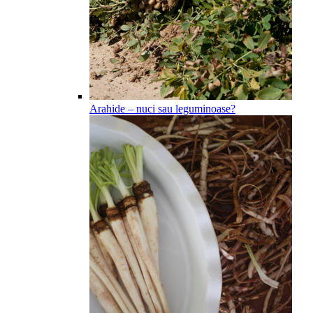
Arahide – nuci sau leguminoase?