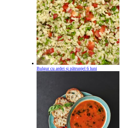
Bulgur cu ardei și pătrunjel
6
luni