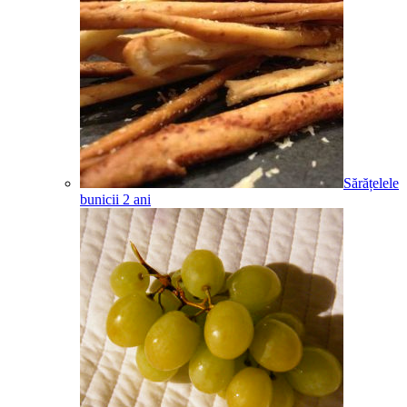
Sărățelele
bunicii
2
ani