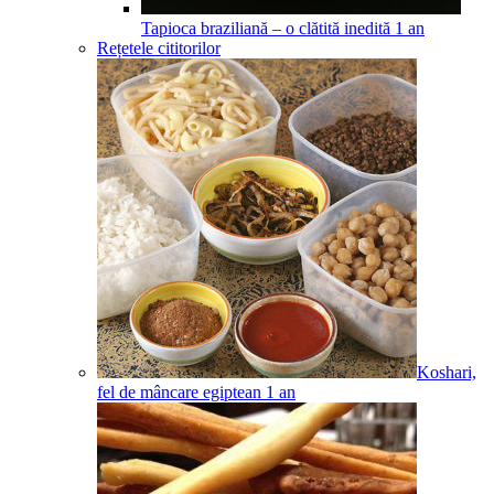
Tapioca braziliană – o clătită inedită
1
an
Rețetele cititorilor
Koshari,
fel de mâncare egiptean
1
an