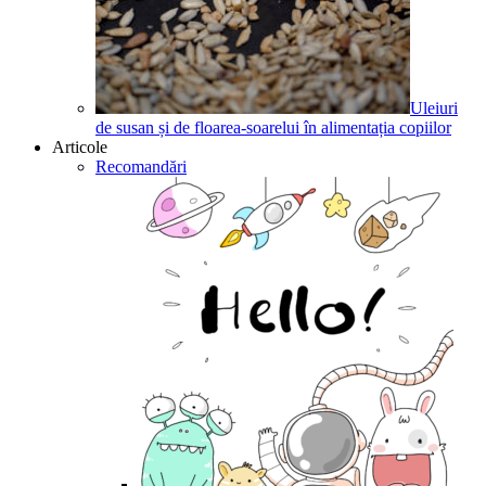
Uleiuri
de susan și de floarea-soarelui în alimentația copiilor
Articole
Recomandări