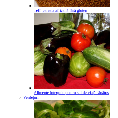
Teff, cereala africană fără gluten
Alimente integrale pentru stil de viață sănătos
Verdețuri