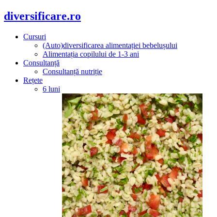
diversificare.ro
Cursuri
(Auto)diversificarea alimentației bebelușului
Alimentația copilului de 1-3 ani
Consultanță
Consultanță nutriție
Rețete
6 luni