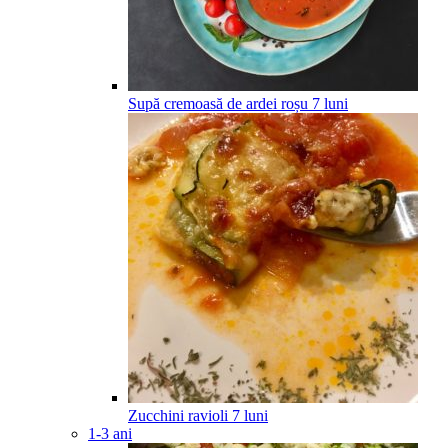
Supă cremoasă de ardei roșu
7
luni
Zucchini ravioli
7
luni
1-3 ani