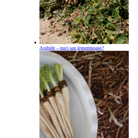
Arahide – nuci sau leguminoase?