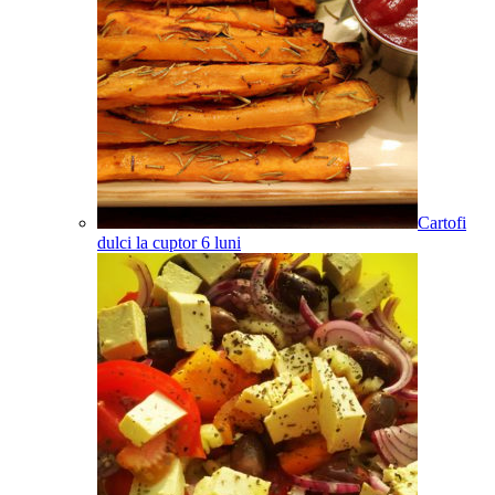
Cartofi
dulci la cuptor
6
luni