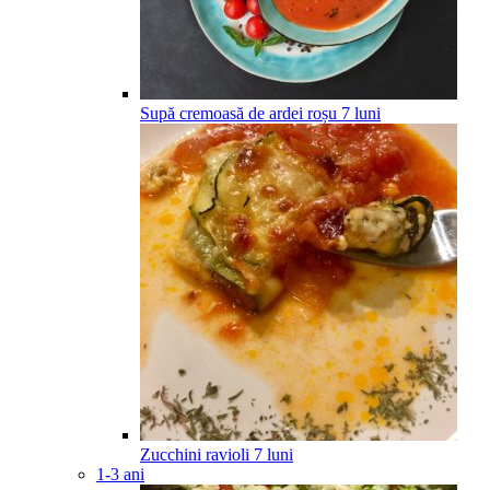
Supă cremoasă de ardei roșu
7
luni
Zucchini ravioli
7
luni
1-3 ani