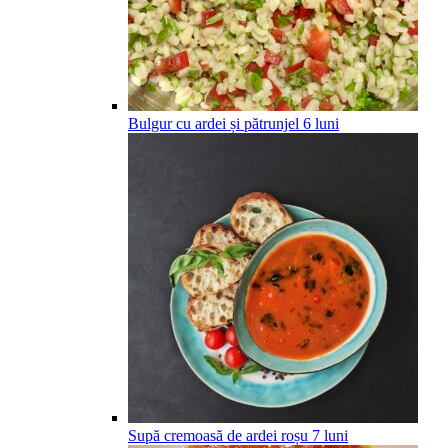
Bulgur cu ardei și pătrunjel
6
luni
Supă cremoasă de ardei roșu
7
luni