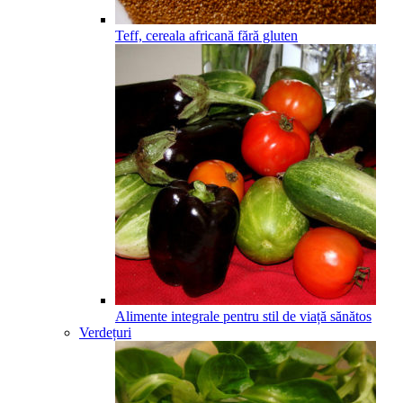
Teff, cereala africană fără gluten
Alimente integrale pentru stil de viață sănătos
Verdețuri