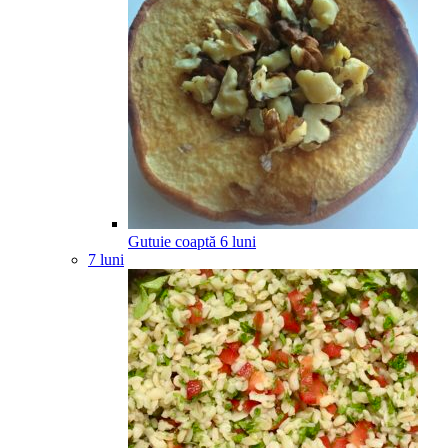
Gutuie coaptă
6
luni
7 luni