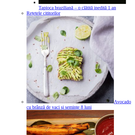
Tapioca braziliană – o clătită inedită
1
an
Rețetele cititorilor
Avocado
cu brânză de vaci şi seminţe
8
luni