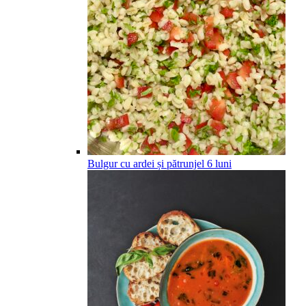
Bulgur cu ardei și pătrunjel
6
luni