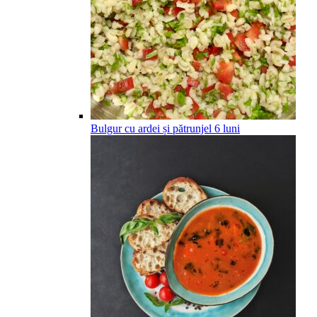
Bulgur cu ardei și pătrunjel
6
luni