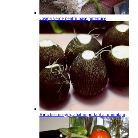
Ceapă verde pentru oase puternice
Ridichea neagră, aliat important al imunităţii