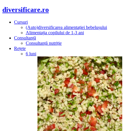
diversificare.ro
Cursuri
(Auto)diversificarea alimentației bebelușului
Alimentația copilului de 1-3 ani
Consultanță
Consultanță nutriție
Rețete
6 luni