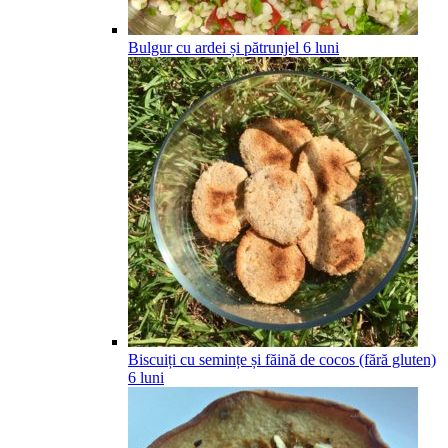
Bulgur cu ardei și pătrunjel
6
luni
Biscuiți cu semințe și făină de cocos (fără gluten)
6
luni