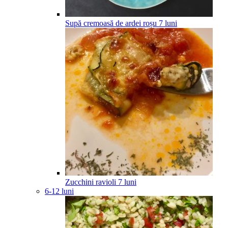
Supă cremoasă de ardei roșu
7
luni
Zucchini ravioli
7
luni
6-12 luni