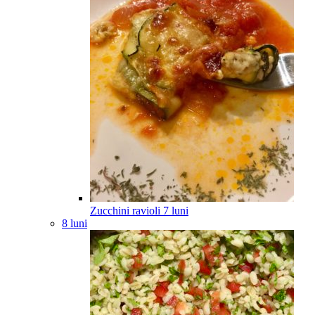
Zucchini ravioli
7
luni
8 luni