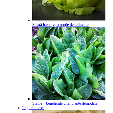
Salată Iceberg, o porție de hidratare
Ștevie – beneficiile unei plante demodate
Leguminoase