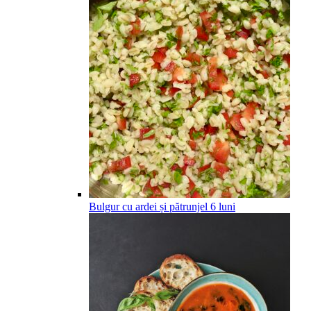
Bulgur cu ardei și pătrunjel
6
luni