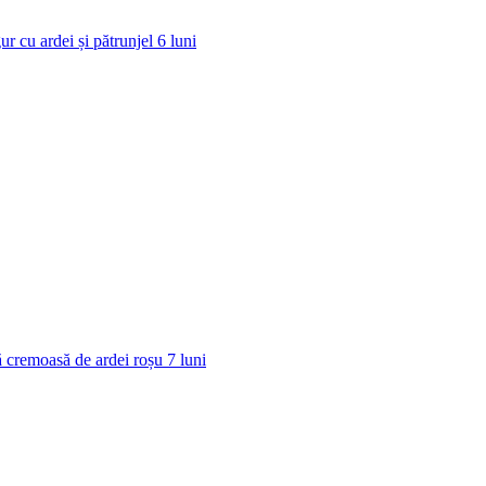
ur cu ardei și pătrunjel
6
luni
 cremoasă de ardei roșu
7
luni