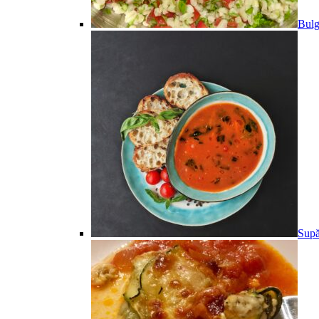
Bulg
Supă