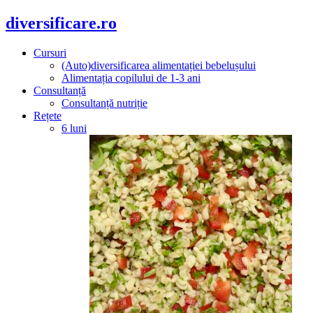
diversificare.ro
Cursuri
(Auto)diversificarea alimentației bebelușului
Alimentația copilului de 1-3 ani
Consultanță
Consultanță nutriție
Rețete
6 luni