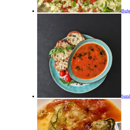
Bulg
Supă