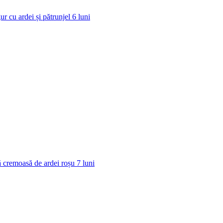
ur cu ardei și pătrunjel
6
luni
 cremoasă de ardei roșu
7
luni