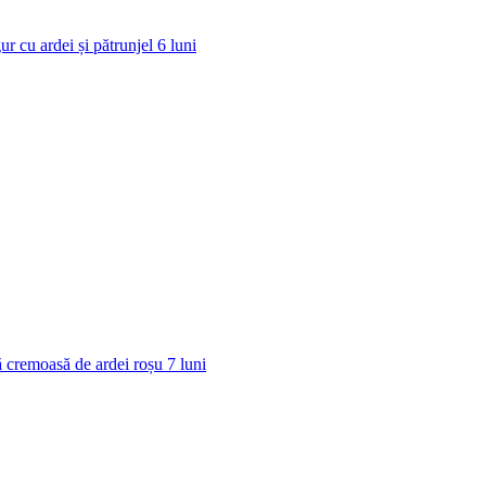
ur cu ardei și pătrunjel
6
luni
 cremoasă de ardei roșu
7
luni