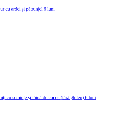
ur cu ardei și pătrunjel
6
luni
uiți cu semințe și făină de cocos (fără gluten)
6
luni