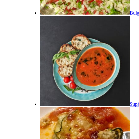
Bulg
Supă