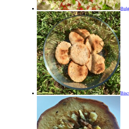
Bulg
Bisc