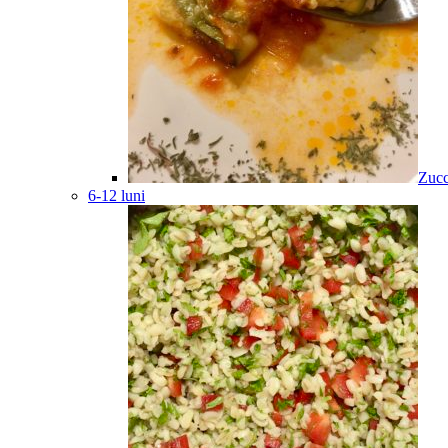
Zucc
6-12 luni