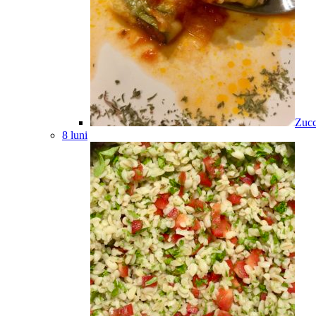
Zucc
8 luni