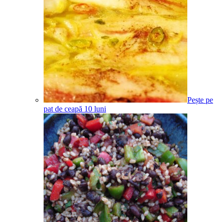
Pește pe
pat de ceapă
10
luni