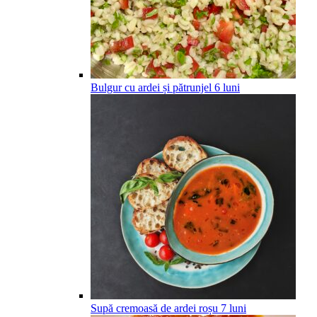
Bulgur cu ardei și pătrunjel
6
luni
Supă cremoasă de ardei roșu
7
luni