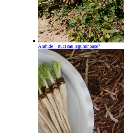
Arahide – nuci sau leguminoase?