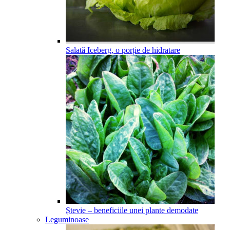
Salată Iceberg, o porție de hidratare
Ștevie – beneficiile unei plante demodate
Leguminoase