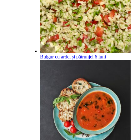
Bulgur cu ardei și pătrunjel
6
luni