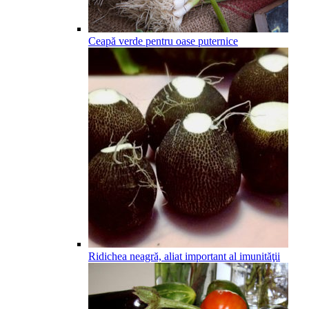
Ceapă verde pentru oase puternice
Ridichea neagră, aliat important al imunităţii