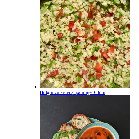
Bulgur cu ardei și pătrunjel
6
luni