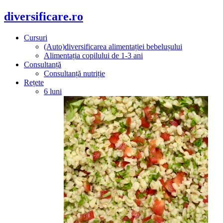
diversificare.ro
Cursuri
(Auto)diversificarea alimentației bebelușului
Alimentația copilului de 1-3 ani
Consultanță
Consultanță nutriție
Rețete
6 luni