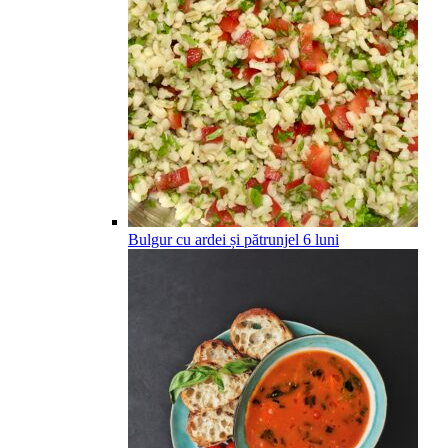
Bulgur cu ardei și pătrunjel
6
luni