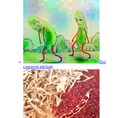
Doi
castraveţi plictisiţi