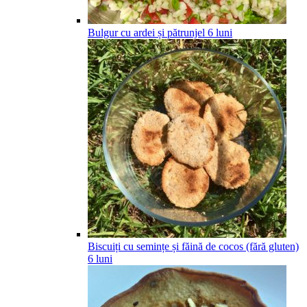
Bulgur cu ardei și pătrunjel
6
luni
Biscuiți cu semințe și făină de cocos (fără gluten)
6
luni