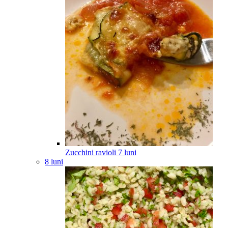
Zucchini ravioli
7
luni
8 luni