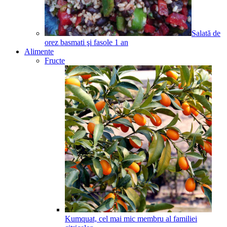
Salată de
orez basmati şi fasole
1
an
Alimente
Fructe
Kumquat, cel mai mic membru al familiei