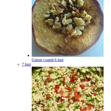
Gutuie coaptă
6
luni
7 luni