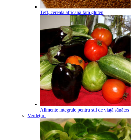
Teff, cereala africană fără gluten
Alimente integrale pentru stil de viață sănătos
Verdețuri