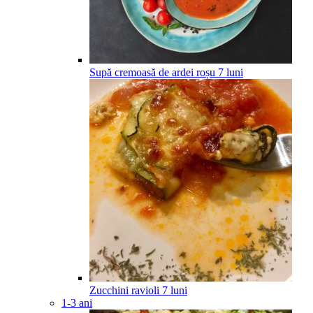
Supă cremoasă de ardei roșu
7
luni
Zucchini ravioli
7
luni
1-3 ani