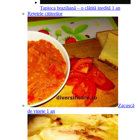
Tapioca braziliană – o clătită inedită
1
an
Rețetele cititorilor
Zacuscă
de vinete
1
an