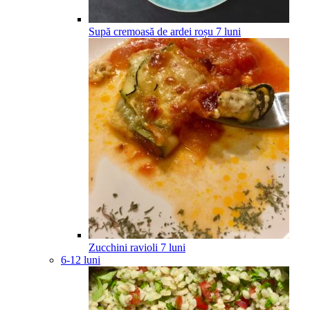
Supă cremoasă de ardei roșu
7
luni
Zucchini ravioli
7
luni
6-12 luni