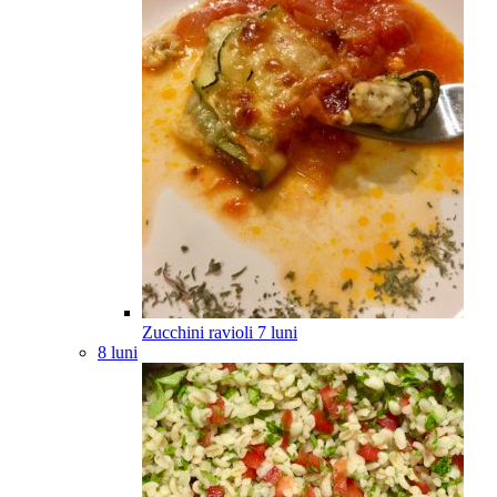
Zucchini ravioli
7
luni
8 luni