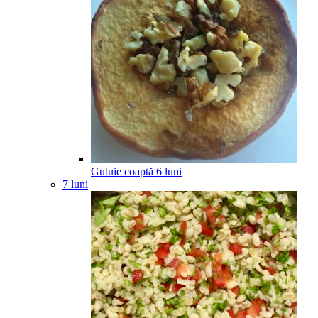
Gutuie coaptă
6
luni
7 luni