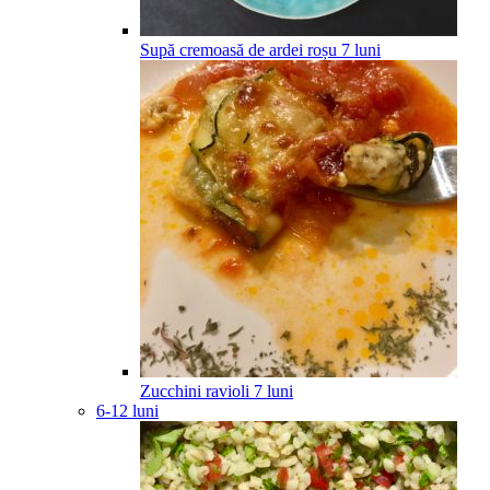
Supă cremoasă de ardei roșu
7
luni
Zucchini ravioli
7
luni
6-12 luni