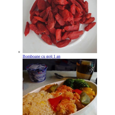
Bomboane cu goji
1
an