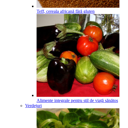
Teff, cereala africană fără gluten
Alimente integrale pentru stil de viață sănătos
Verdețuri