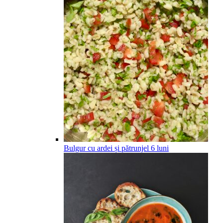
Bulgur cu ardei și pătrunjel
6
luni