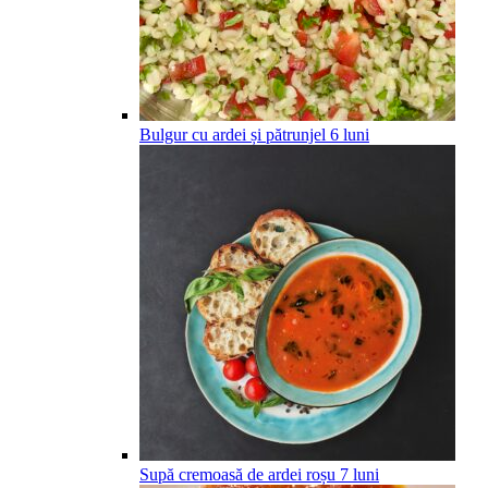
Bulgur cu ardei și pătrunjel
6
luni
Supă cremoasă de ardei roșu
7
luni