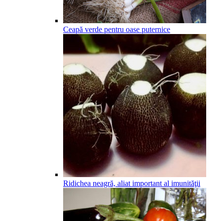
Ceapă verde pentru oase puternice
Ridichea neagră, aliat important al imunităţii