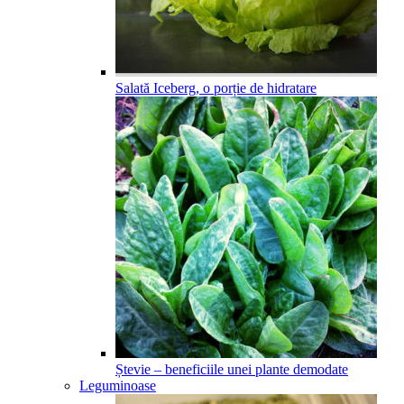
Salată Iceberg, o porție de hidratare
Ștevie – beneficiile unei plante demodate
Leguminoase