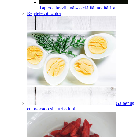
Tapioca braziliană – o clătită inedită
1
an
Rețetele cititorilor
Gălbenuș
cu avocado și iaurt
8
luni