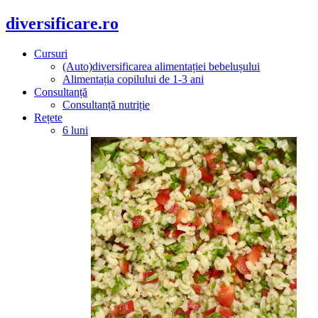
diversificare.ro
Cursuri
(Auto)diversificarea alimentației bebelușului
Alimentația copilului de 1-3 ani
Consultanță
Consultanță nutriție
Rețete
6 luni