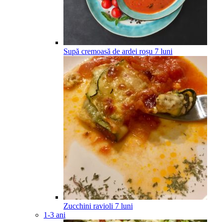
Supă cremoasă de ardei roșu
7
luni
Zucchini ravioli
7
luni
1-3 ani