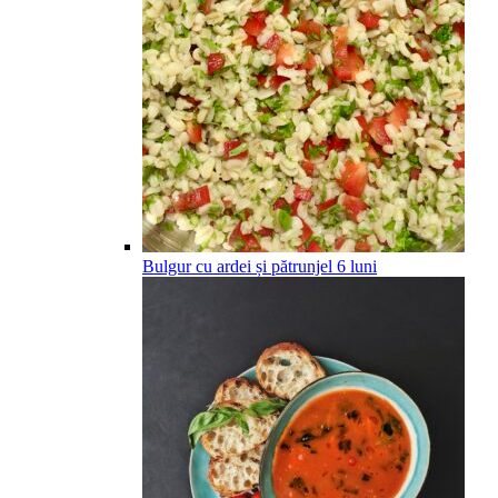
Bulgur cu ardei și pătrunjel
6
luni