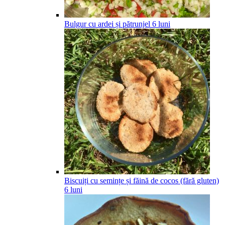
Bulgur cu ardei și pătrunjel
6
luni
Biscuiți cu semințe și făină de cocos (fără gluten)
6
luni