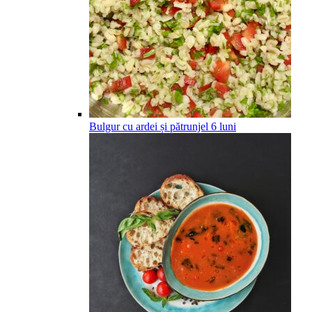
Bulgur cu ardei și pătrunjel
6
luni