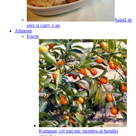
Salată de
orez şi curry
1
an
Alimente
Fructe
Kumquat, cel mai mic membru al familiei