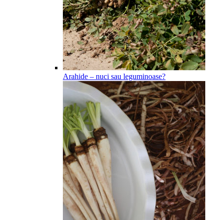
Arahide – nuci sau leguminoase?