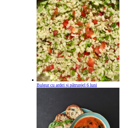
Bulgur cu ardei și pătrunjel
6
luni