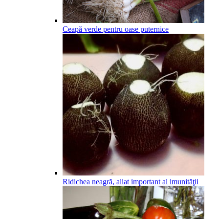
Ceapă verde pentru oase puternice
Ridichea neagră, aliat important al imunităţii