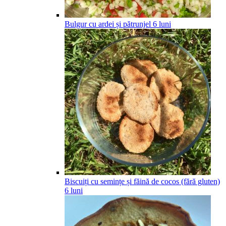
Bulgur cu ardei și pătrunjel
6
luni
Biscuiți cu semințe și făină de cocos (fără gluten)
6
luni