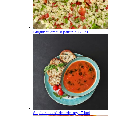
Bulgur cu ardei și pătrunjel
6
luni
Supă cremoasă de ardei roșu
7
luni