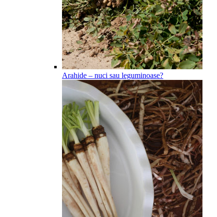
Arahide – nuci sau leguminoase?