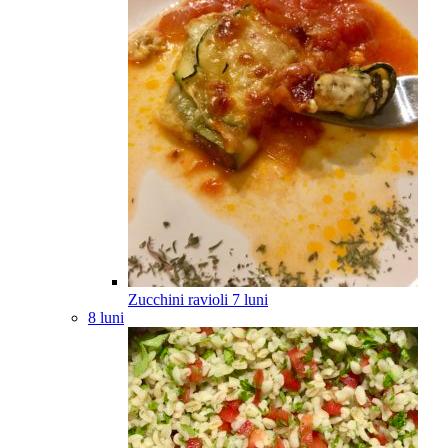
Zucchini ravioli
7
luni
8 luni