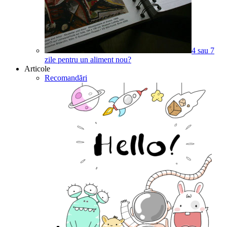
4 sau 7
zile pentru un aliment nou?
Articole
Recomandări