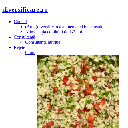
diversificare.ro
Cursuri
(Auto)diversificarea alimentației bebelușului
Alimentația copilului de 1-3 ani
Consultanță
Consultanță nutriție
Rețete
6 luni