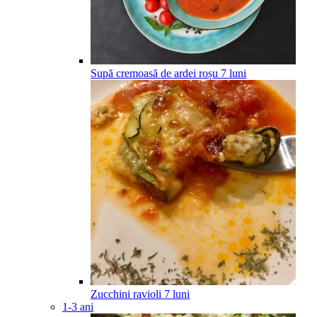
Supă cremoasă de ardei roșu
7
luni
Zucchini ravioli
7
luni
1-3 ani