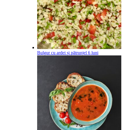
Bulgur cu ardei și pătrunjel
6
luni