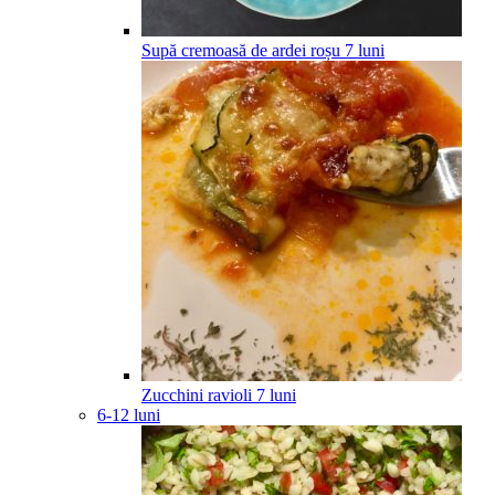
Supă cremoasă de ardei roșu
7
luni
Zucchini ravioli
7
luni
6-12 luni