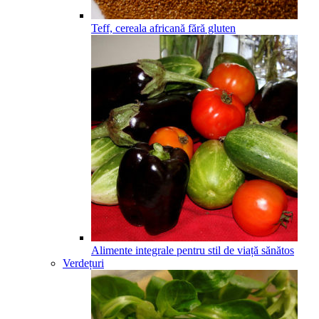
Teff, cereala africană fără gluten
Alimente integrale pentru stil de viață sănătos
Verdețuri