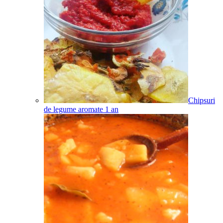
Chipsuri
de legume aromate
1
an