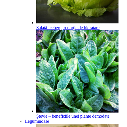
Salată Iceberg, o porție de hidratare
Ștevie – beneficiile unei plante demodate
Leguminoase