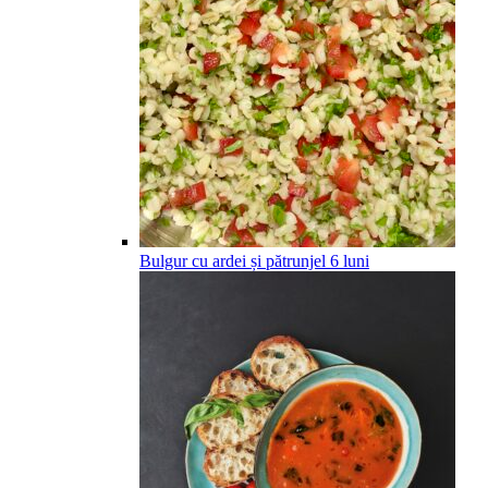
Bulgur cu ardei și pătrunjel
6
luni