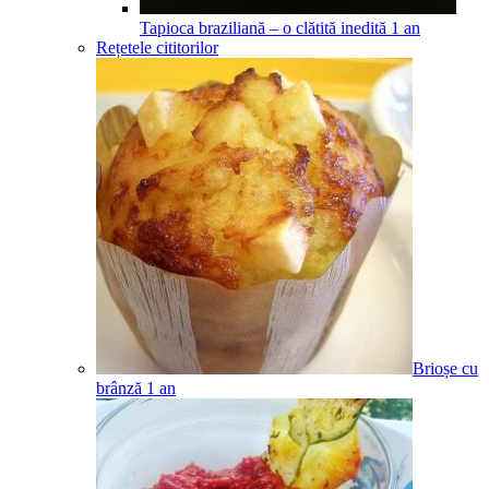
Tapioca braziliană – o clătită inedită
1
an
Rețetele cititorilor
Brioșe cu
brânză
1
an