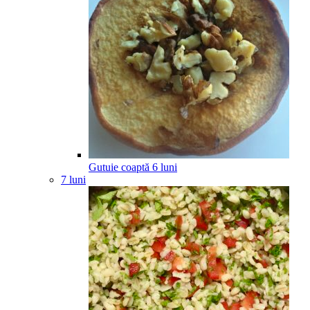
Gutuie coaptă
6
luni
7 luni