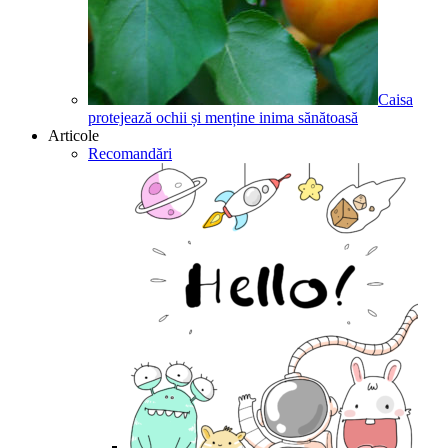
Caisa
protejează ochii și menține inima sănătoasă
Articole
Recomandări