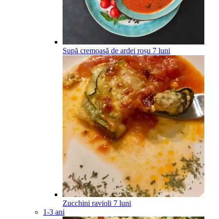
Supă cremoasă de ardei roșu
7
luni
Zucchini ravioli
7
luni
1-3 ani