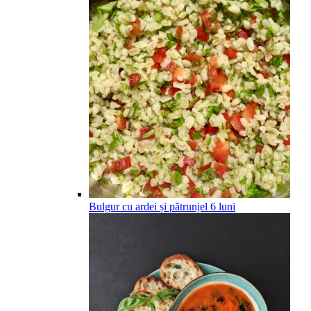
Bulgur cu ardei și pătrunjel
6
luni