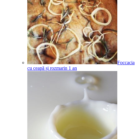
Foccacia
cu ceapă și rozmarin
1
an