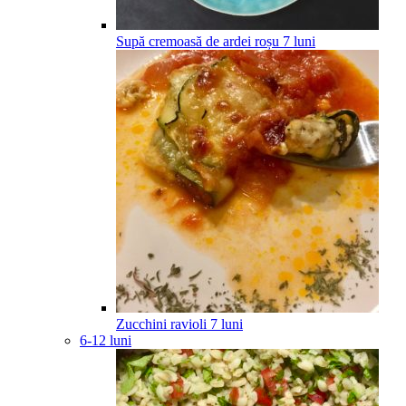
Supă cremoasă de ardei roșu
7
luni
Zucchini ravioli
7
luni
6-12 luni