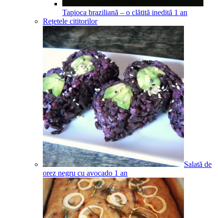
Tapioca braziliană – o clătită inedită
1
an
Rețetele cititorilor
Salată de
orez negru cu avocado
1
an