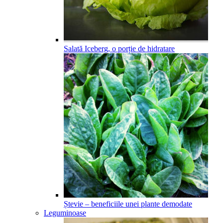
Salată Iceberg, o porție de hidratare
Ștevie – beneficiile unei plante demodate
Leguminoase