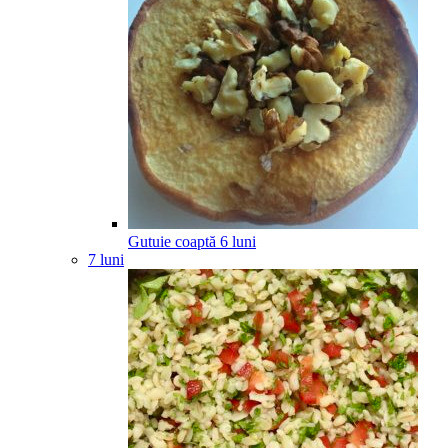
Gutuie coaptă
6
luni
7 luni