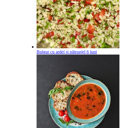
Bulgur cu ardei și pătrunjel
6
luni