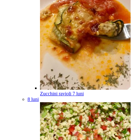
Zucchini ravioli
7
luni
8 luni