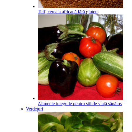
Teff, cereala africană fără gluten
Alimente integrale pentru stil de viață sănătos
Verdețuri