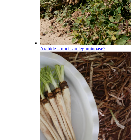
Arahide – nuci sau leguminoase?