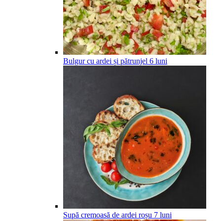
Bulgur cu ardei și pătrunjel
6
luni
Supă cremoasă de ardei roșu
7
luni