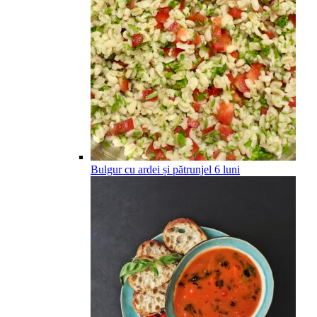
Bulgur cu ardei și pătrunjel
6
luni