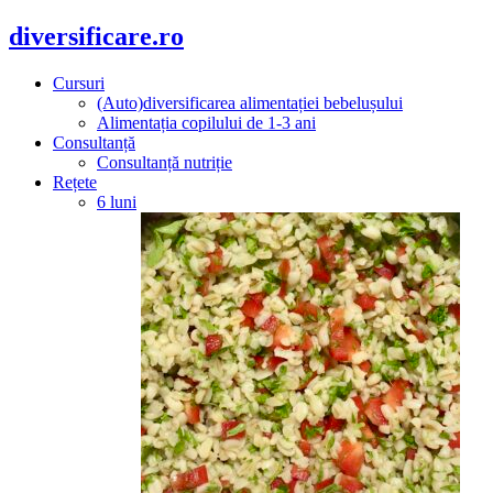
diversificare.ro
Cursuri
(Auto)diversificarea alimentației bebelușului
Alimentația copilului de 1-3 ani
Consultanță
Consultanță nutriție
Rețete
6 luni