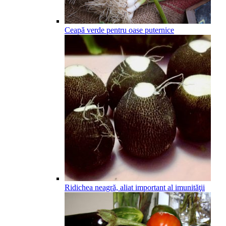
Ceapă verde pentru oase puternice
Ridichea neagră, aliat important al imunităţii