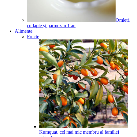
Omletă
cu lapte și parmezan
1
an
Alimente
Fructe
Kumquat, cel mai mic membru al familiei