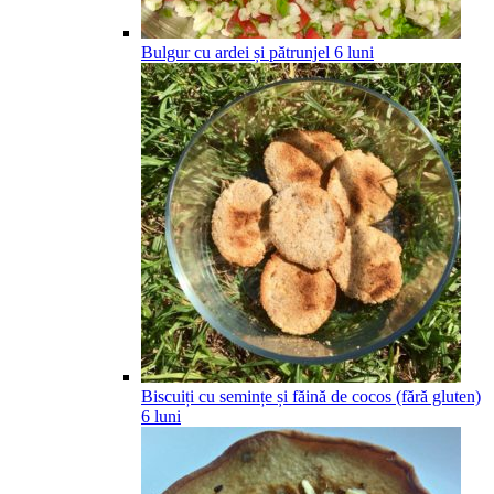
Bulgur cu ardei și pătrunjel
6
luni
Biscuiți cu semințe și făină de cocos (fără gluten)
6
luni