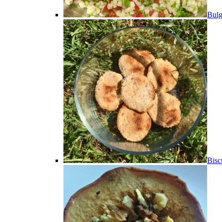
Bulg
Bisc