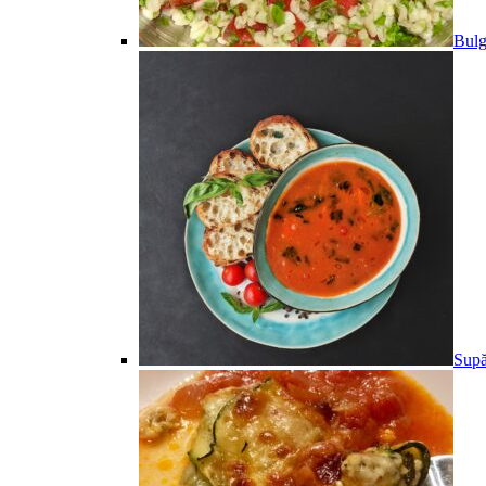
Bulg
Supă