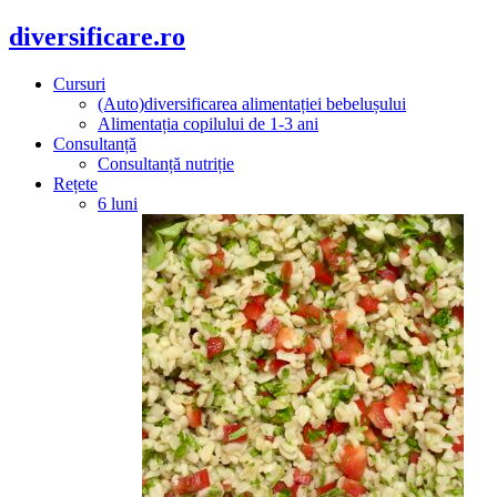
diversificare.ro
Cursuri
(Auto)diversificarea alimentației bebelușului
Alimentația copilului de 1-3 ani
Consultanță
Consultanță nutriție
Rețete
6 luni