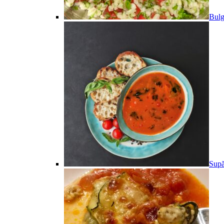
Bulg
Supă