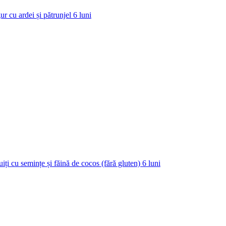
ur cu ardei și pătrunjel
6
luni
uiți cu semințe și făină de cocos (fără gluten)
6
luni