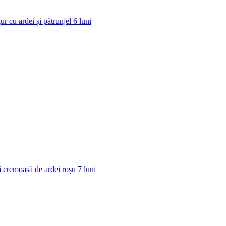
ur cu ardei și pătrunjel
6
luni
 cremoasă de ardei roșu
7
luni