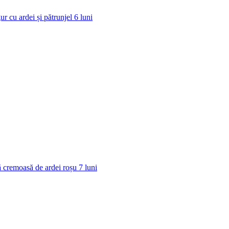
ur cu ardei și pătrunjel
6
luni
 cremoasă de ardei roșu
7
luni