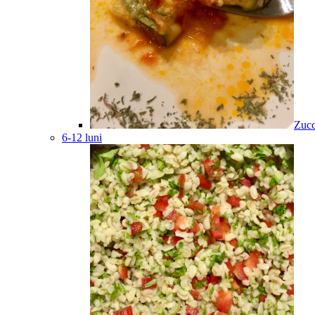
Zucc
6-12 luni