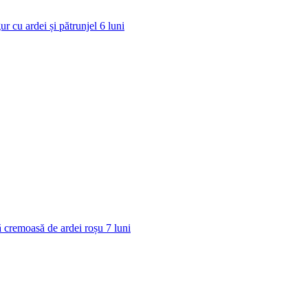
ur cu ardei și pătrunjel
6
luni
 cremoasă de ardei roșu
7
luni