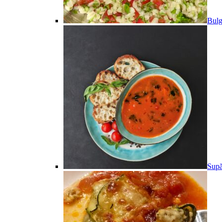
Bulg
Supă