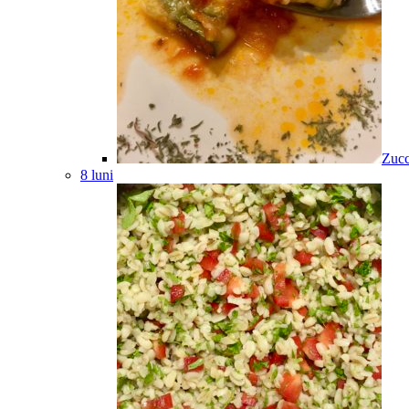
Zucc
8 luni