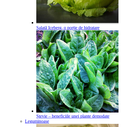
Salată Iceberg, o porție de hidratare
Ștevie – beneficiile unei plante demodate
Leguminoase