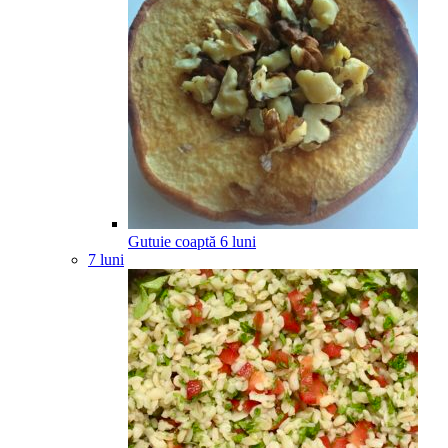
Gutuie coaptă
6
luni
7 luni