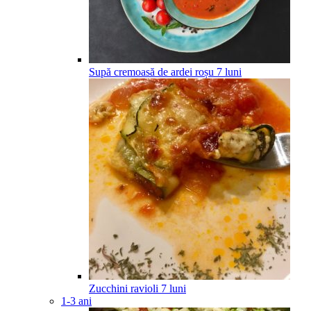
Supă cremoasă de ardei roșu
7
luni
Zucchini ravioli
7
luni
1-3 ani