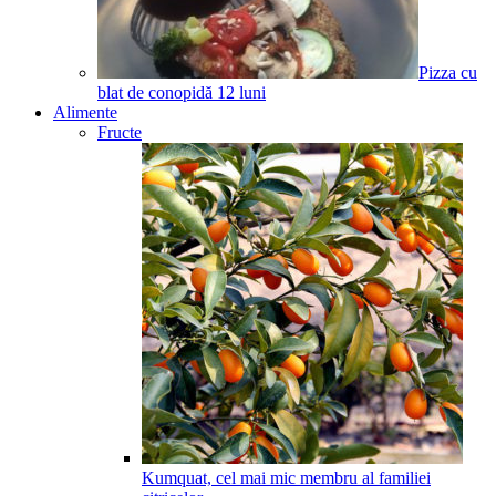
Pizza cu
blat de conopidă
12
luni
Alimente
Fructe
Kumquat, cel mai mic membru al familiei