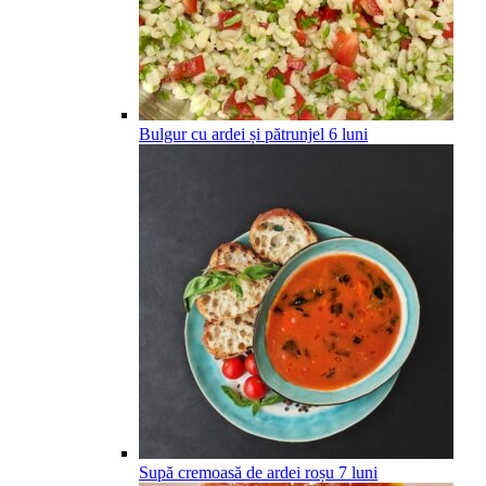
Bulgur cu ardei și pătrunjel
6
luni
Supă cremoasă de ardei roșu
7
luni