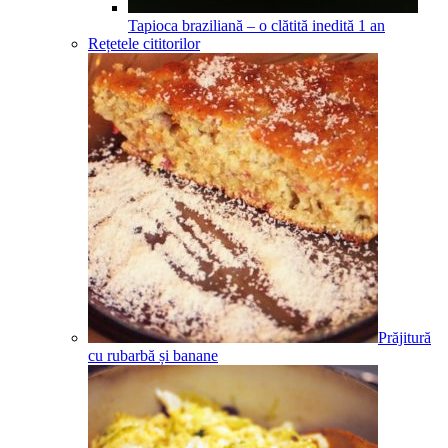
Tapioca braziliană – o clătită inedită
1
an
Rețetele cititorilor
Prăjitură
cu rubarbă și banane