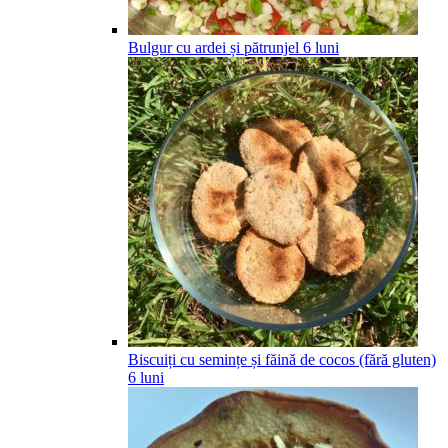
Bulgur cu ardei și pătrunjel
6
luni
Biscuiți cu semințe și făină de cocos (fără gluten)
6
luni