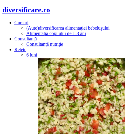
diversificare.ro
Cursuri
(Auto)diversificarea alimentației bebelușului
Alimentația copilului de 1-3 ani
Consultanță
Consultanță nutriție
Rețete
6 luni