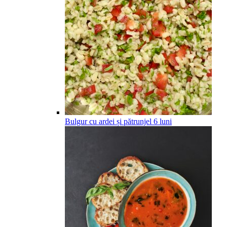
Bulgur cu ardei și pătrunjel
6
luni