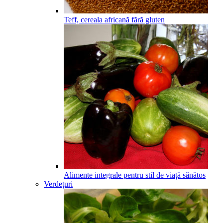
Teff, cereala africană fără gluten
Alimente integrale pentru stil de viață sănătos
Verdețuri