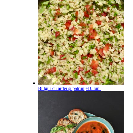
Bulgur cu ardei și pătrunjel
6
luni