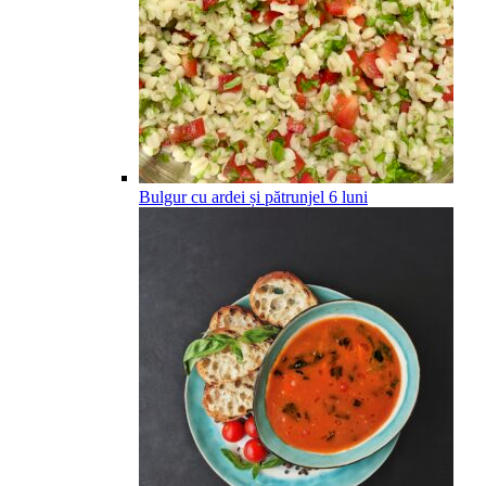
Bulgur cu ardei și pătrunjel
6
luni