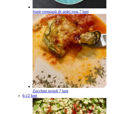
Supă cremoasă de ardei roșu
7
luni
Zucchini ravioli
7
luni
6-12 luni