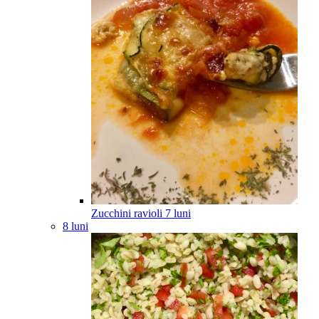
Zucchini ravioli
7
luni
8 luni