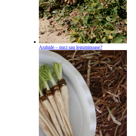
Arahide – nuci sau leguminoase?