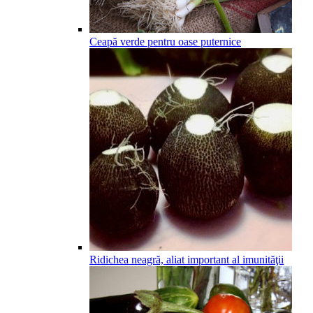
Ceapă verde pentru oase puternice
Ridichea neagră, aliat important al imunităţii