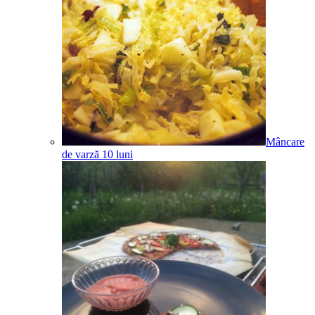
Mâncare
de varză
10
luni