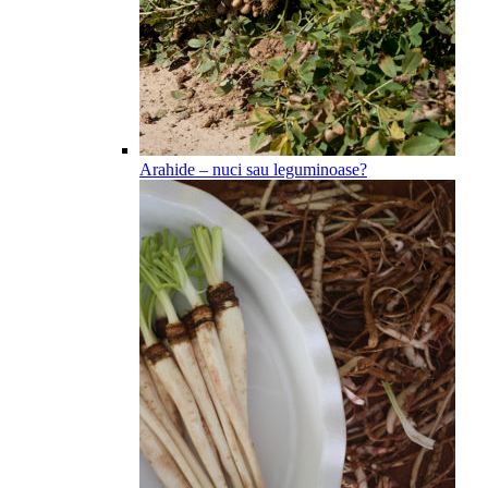
Arahide – nuci sau leguminoase?