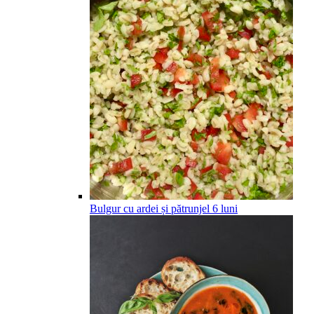
Bulgur cu ardei și pătrunjel
6
luni