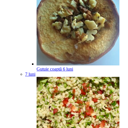
Gutuie coaptă
6
luni
7 luni