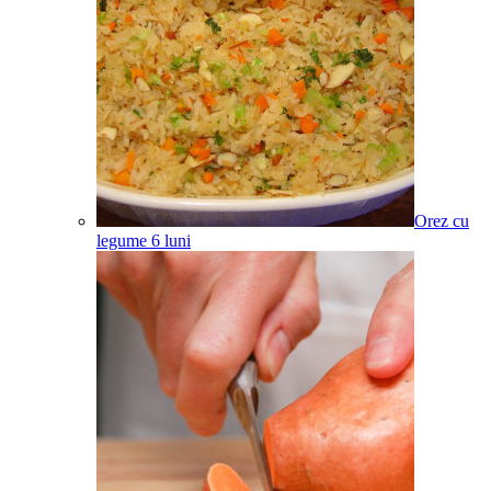
Orez cu
legume
6
luni