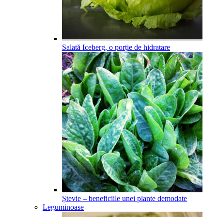
Salată Iceberg, o porție de hidratare
Ștevie – beneficiile unei plante demodate
Leguminoase