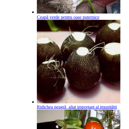
Ceapă verde pentru oase puternice
Ridichea neagră, aliat important al imunităţii