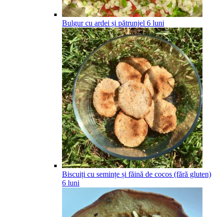
Bulgur cu ardei și pătrunjel
6
luni
Biscuiți cu semințe și făină de cocos (fără gluten)
6
luni