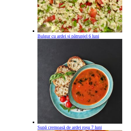
Bulgur cu ardei și pătrunjel
6
luni
Supă cremoasă de ardei roșu
7
luni