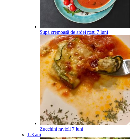
Supă cremoasă de ardei roșu
7
luni
Zucchini ravioli
7
luni
1-3 ani