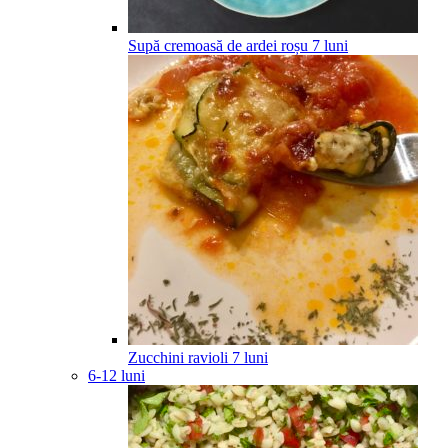
Supă cremoasă de ardei roșu
7
luni
Zucchini ravioli
7
luni
6-12 luni