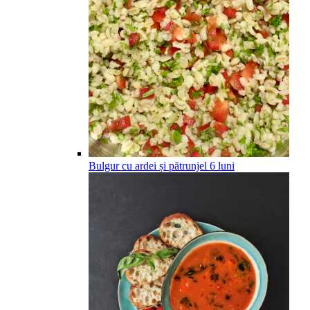
Bulgur cu ardei și pătrunjel
6
luni