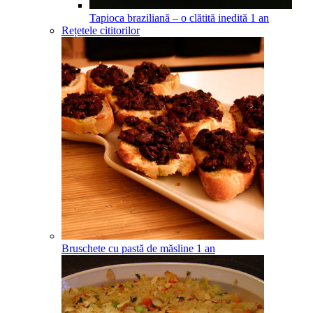
Tapioca braziliană – o clătită inedită
1
an
Rețetele cititorilor
Bruschete cu pastă de măsline
1
an