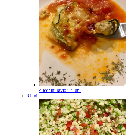
Zucchini ravioli
7
luni
8 luni