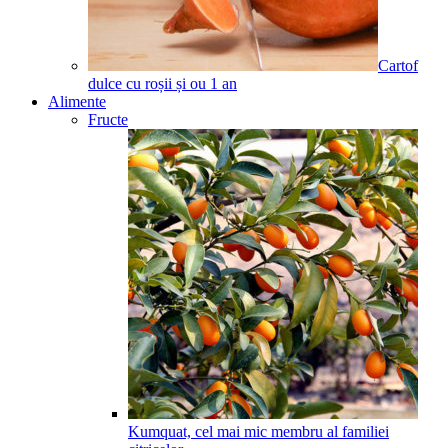
Cartof
dulce cu roșii și ou
1
an
Alimente
Fructe
Kumquat, cel mai mic membru al familiei