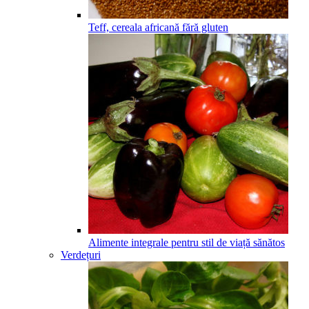
Teff, cereala africană fără gluten
Alimente integrale pentru stil de viață sănătos
Verdețuri