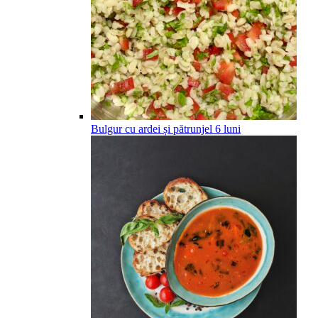
Bulgur cu ardei și pătrunjel
6
luni