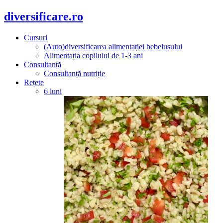
diversificare.ro
Cursuri
(Auto)diversificarea alimentației bebelușului
Alimentația copilului de 1-3 ani
Consultanță
Consultanță nutriție
Rețete
6 luni