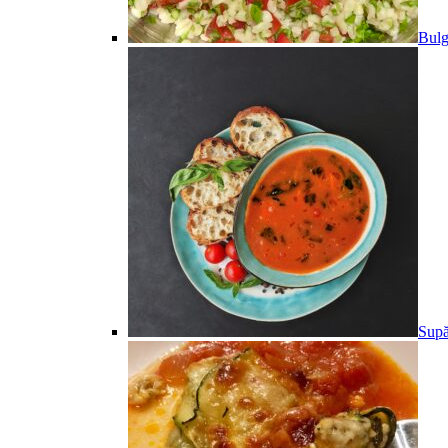
Bulg
Supă