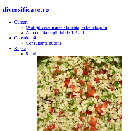
diversificare.ro
Cursuri
(Auto)diversificarea alimentației bebelușului
Alimentația copilului de 1-3 ani
Consultanță
Consultanță nutriție
Rețete
6 luni