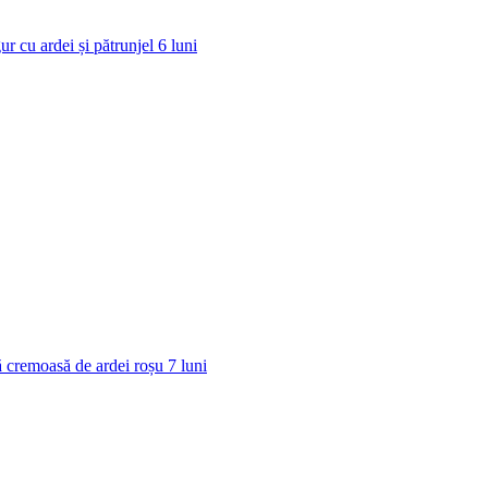
ur cu ardei și pătrunjel
6
luni
 cremoasă de ardei roșu
7
luni