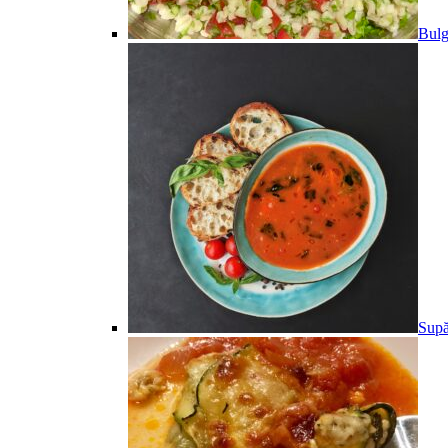
Bulg
Supă