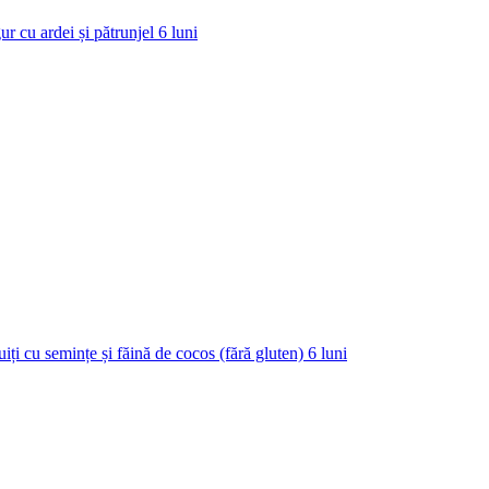
ur cu ardei și pătrunjel
6
luni
uiți cu semințe și făină de cocos (fără gluten)
6
luni