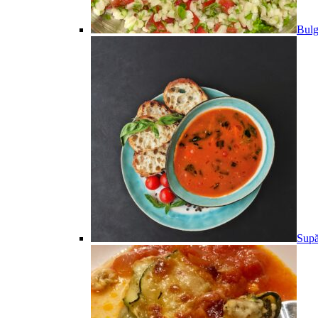
Bulg
Supă