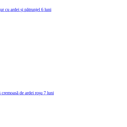
ur cu ardei și pătrunjel
6
luni
 cremoasă de ardei roșu
7
luni