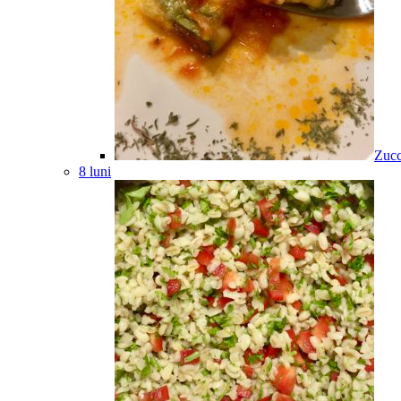
Zucc
8 luni