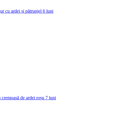
ur cu ardei și pătrunjel
6
luni
 cremoasă de ardei roșu
7
luni