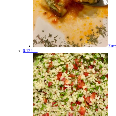
Zucc
6-12 luni