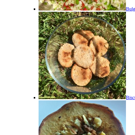
Bulg
Bisc