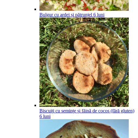
Bulgur cu ardei și pătrunjel
6
luni
Biscuiți cu semințe și făină de cocos (fără gluten)
6
luni