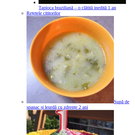
Tapioca braziliană – o clătită inedită
1
an
Rețetele cititorilor
Supă de
spanac și leurdă cu zdrențe
2
ani