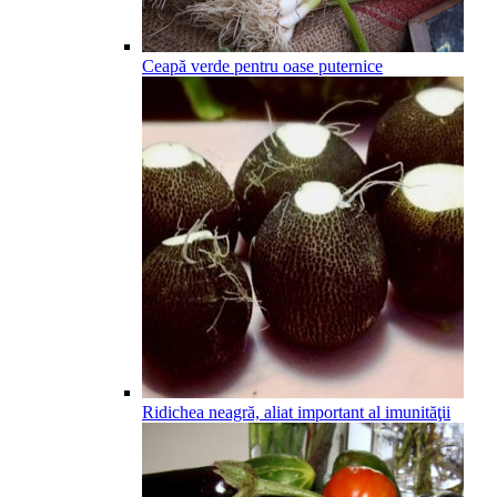
Ceapă verde pentru oase puternice
Ridichea neagră, aliat important al imunităţii