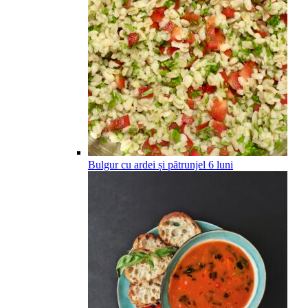
Bulgur cu ardei și pătrunjel
6
luni