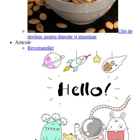
Ulei de
dovleac pentru digestie și imunitate
Articole
Recomandări