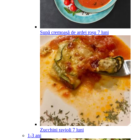
Supă cremoasă de ardei roșu
7
luni
Zucchini ravioli
7
luni
1-3 ani