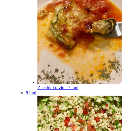
Zucchini ravioli
7
luni
8 luni