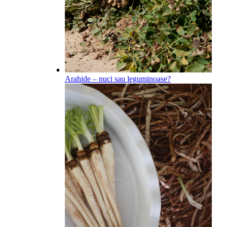
Arahide – nuci sau leguminoase?