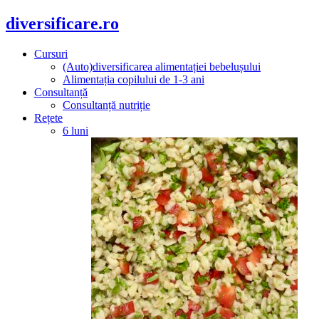
diversificare.ro
Cursuri
(Auto)diversificarea alimentației bebelușului
Alimentația copilului de 1-3 ani
Consultanță
Consultanță nutriție
Rețete
6 luni