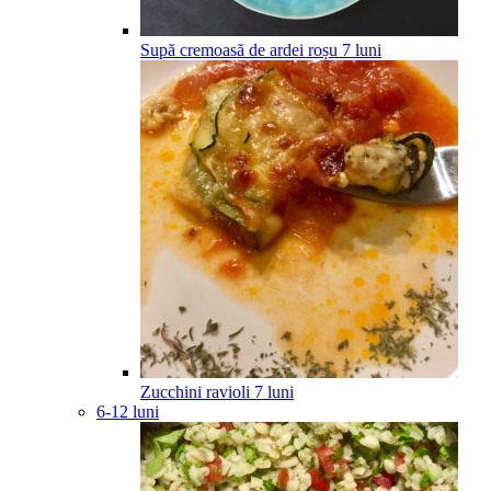
Supă cremoasă de ardei roșu
7
luni
Zucchini ravioli
7
luni
6-12 luni