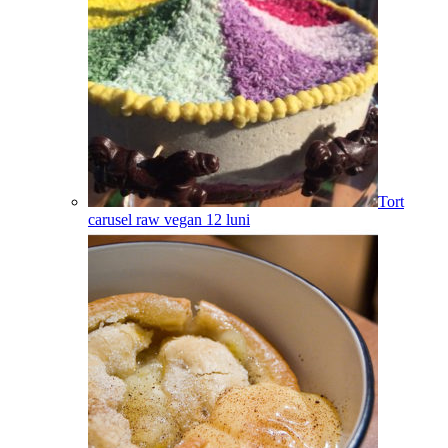
Tort
carusel raw vegan
12
luni