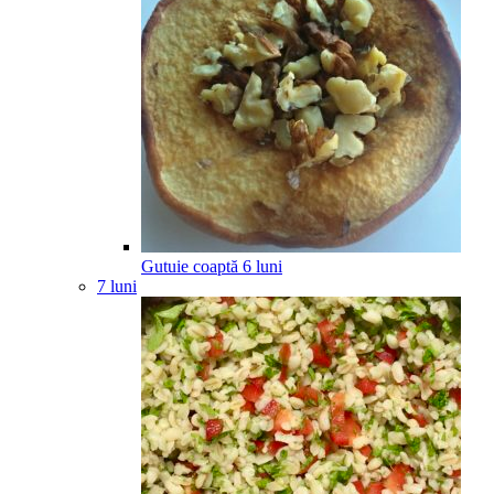
Gutuie coaptă
6
luni
7 luni