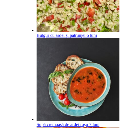
Bulgur cu ardei și pătrunjel
6
luni
Supă cremoasă de ardei roșu
7
luni