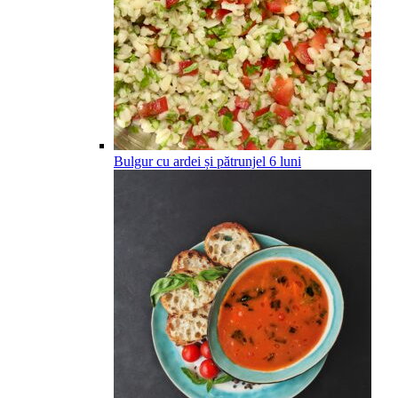
Bulgur cu ardei și pătrunjel
6
luni