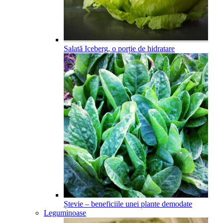
Salată Iceberg, o porție de hidratare
Ștevie – beneficiile unei plante demodate
Leguminoase