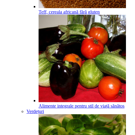
Teff, cereala africană fără gluten
Alimente integrale pentru stil de viață sănătos
Verdețuri