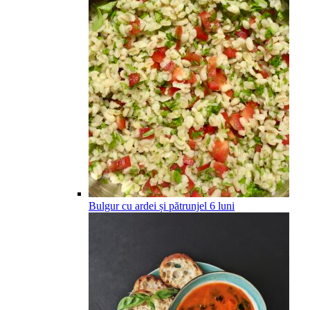
Bulgur cu ardei și pătrunjel
6
luni