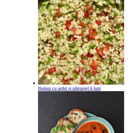
Bulgur cu ardei și pătrunjel
6
luni