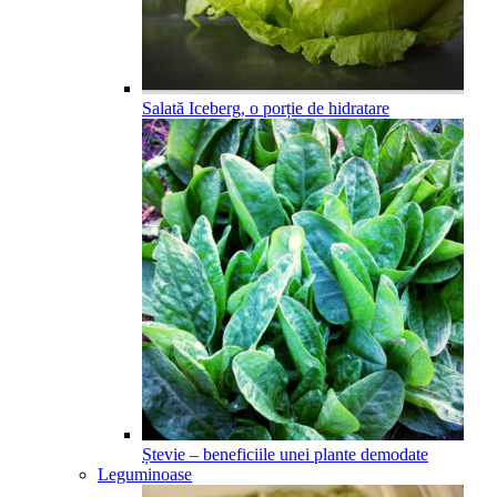
Salată Iceberg, o porție de hidratare
Ștevie – beneficiile unei plante demodate
Leguminoase