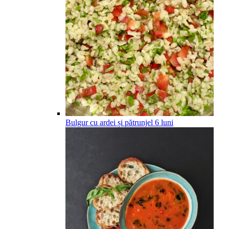
Bulgur cu ardei și pătrunjel
6
luni