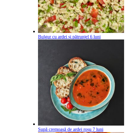
Bulgur cu ardei și pătrunjel
6
luni
Supă cremoasă de ardei roșu
7
luni