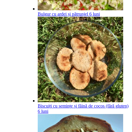
Bulgur cu ardei și pătrunjel
6
luni
Biscuiți cu semințe și făină de cocos (fără gluten)
6
luni