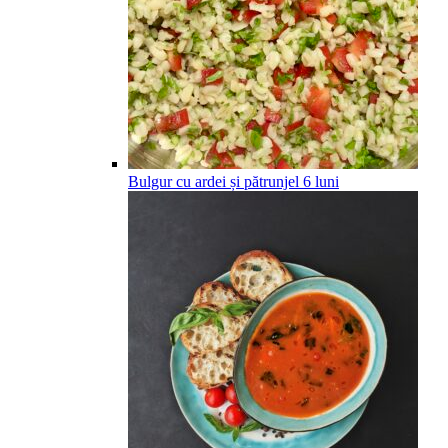
Bulgur cu ardei și pătrunjel
6
luni