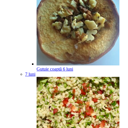
Gutuie coaptă
6
luni
7 luni