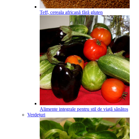
Teff, cereala africană fără gluten
Alimente integrale pentru stil de viață sănătos
Verdețuri