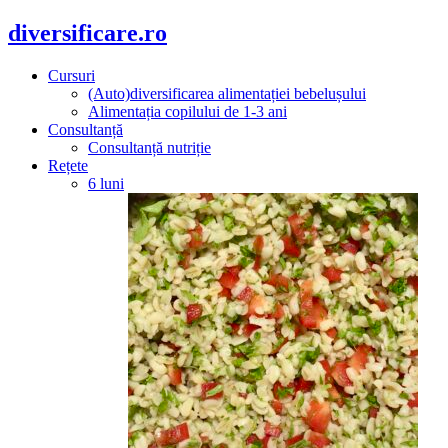
diversificare.ro
Cursuri
(Auto)diversificarea alimentației bebelușului
Alimentația copilului de 1-3 ani
Consultanță
Consultanță nutriție
Rețete
6 luni