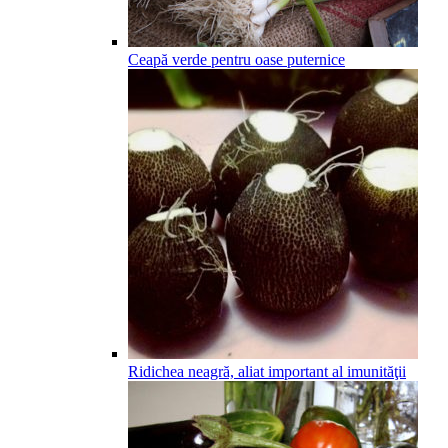
Ceapă verde pentru oase puternice
Ridichea neagră, aliat important al imunităţii