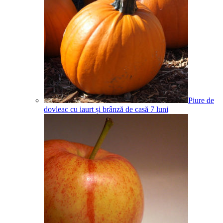
Piure de
dovleac cu iaurt și brânză de casă
7
luni