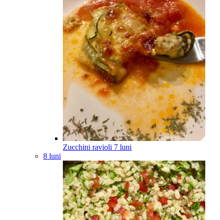
Zucchini ravioli
7
luni
8 luni