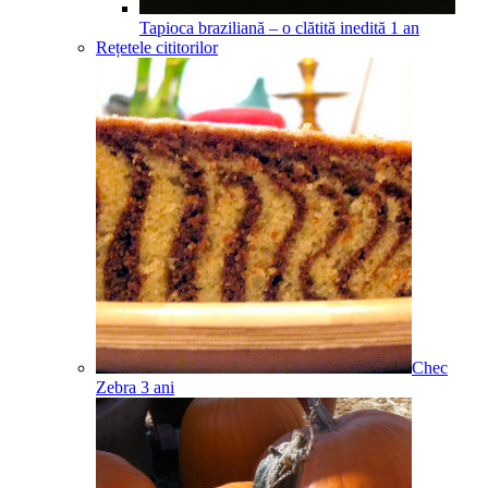
Tapioca braziliană – o clătită inedită
1
an
Rețetele cititorilor
Chec
Zebra
3
ani