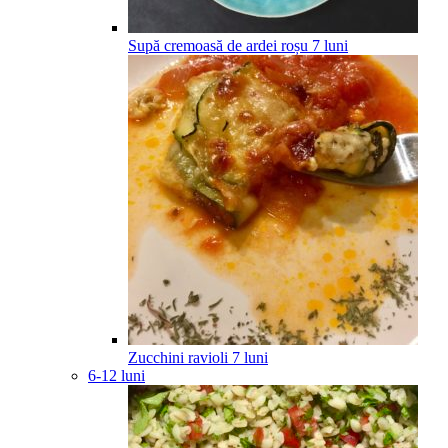
Supă cremoasă de ardei roșu
7
luni
Zucchini ravioli
7
luni
6-12 luni