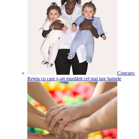
Concurs:
Rețeta cu care v-ați murdărit cel mai tare hainele