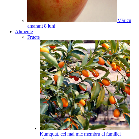
Măr cu
amarant
8
luni
Alimente
Fructe
Kumquat, cel mai mic membru al familiei