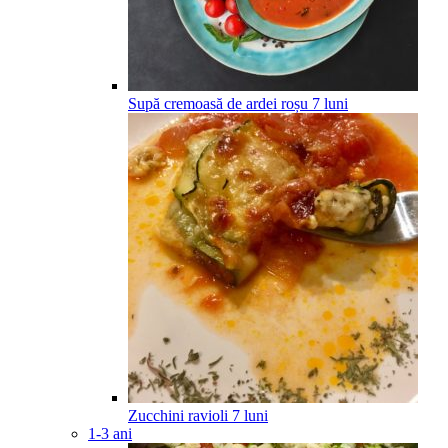
Supă cremoasă de ardei roșu
7
luni
Zucchini ravioli
7
luni
1-3 ani