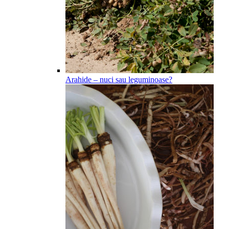
Arahide – nuci sau leguminoase?